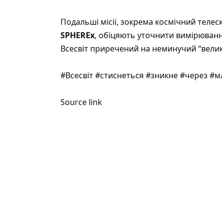
Подальші місії, зокрема космічний теле
SPHEREx
, обіцяють уточнити вимірювання
Всесвіт приречений на неминучий “велики
#Всесвіт #стиснеться #зникне #через #м
Source link