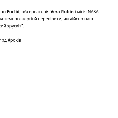
скоп
Euclid
, обсерваторія
Vera Rubin
і місія NASA
 темної енергії й перевірити, чи дійсно наш
й хрускіт”.
лрд #років