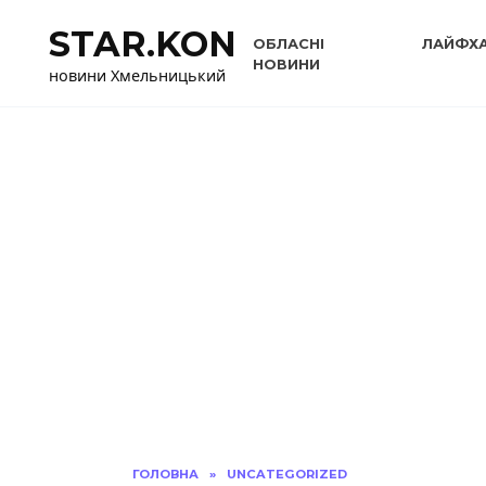
Перейти
STAR.KON
до
ОБЛАСНІ
ЛАЙФХ
вмісту
НОВИНИ
новини Хмельницький
ГОЛОВНА
»
UNCATEGORIZED