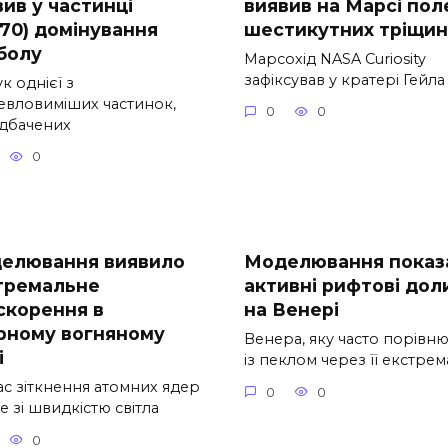
ив у частинці
виявив на Марсі пол
370) домінування
шестикутних тріщин
болу
Марсохід NASA Curiosity
зафіксував у кратері Гейла
к однієї з
евловиміших частинок,
0
0
дбачених
0
елювання виявило
Моделювання показ
тремальне
активні рифтові дол
скорення в
на Венері
рному вогняному
Венера, яку часто порівн
і
із пеклом через її екстрем
ас зіткнення атомних ядер
0
0
 зі швидкістю світла
0