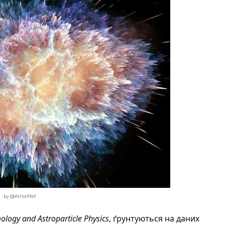
by @ArtistMef
ology and Astroparticle Physics
, ґрунтуються на даних