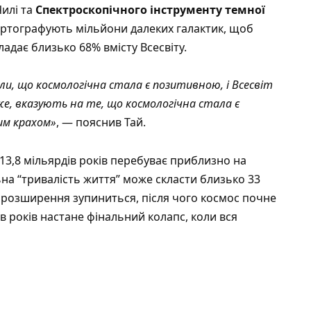
Чилі та
Спектроскопічного інструменту темної
картографують мільйони далеких галактик, щоб
ладає близько 68% вмісту Всесвіту.
и, що космологічна стала є позитивною, і Всесвіт
же, вказують на те, що космологічна стала є
ким крахом»
, — пояснив Тай.
 13,8 мільярдів років перебуває приблизно на
на “тривалість життя” може скласти близько 33
ів розширення зупиниться, після чого космос почне
в років настане фінальний колапс, коли вся