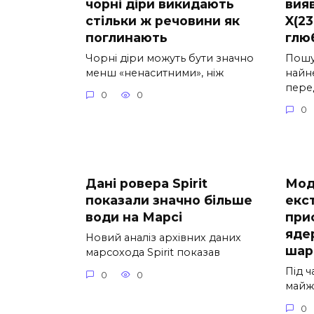
чорні діри викидають
вияв
стільки ж речовини як
X(2
поглинають
глю
Чорні діри можуть бути значно
Пошу
менш «ненаситними», ніж
найн
пере
0
0
0
Дані ровера Spirit
Мод
показали значно більше
екс
води на Марсі
при
яде
Новий аналіз архівних даних
шар
марсохода Spirit показав
Під ч
0
0
майже
0