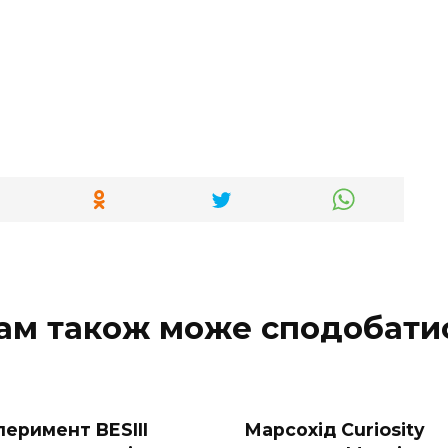
ам також може сподобати
перимент BESIII
Марсохід Curiosity