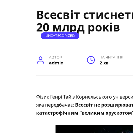
Всесвіт стиснет
20 млрд років
UNCATEGORIZED
АВТОР
НА ЧИТАННЯ
admin
2 хв
Фізик Генрі Тай з Корнельського універс
яка передбачає:
Всесвіт не розширюват
катастрофічним “великим хрускотом” 