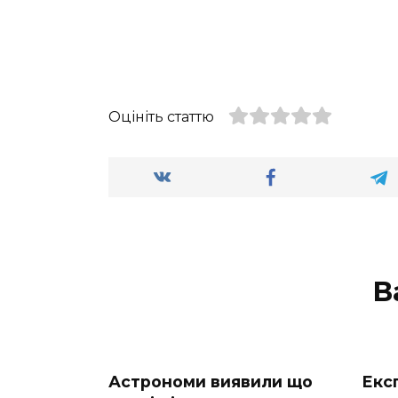
Оцініть статтю
В
Астрономи виявили що
Екс