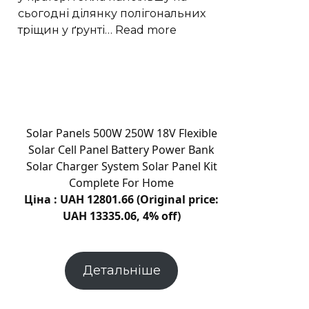
здають
сьогодні ділянку полігональних
в
:
тріщин у ґрунті…
Read more
оренду
Марсохід
за
Curiosity
11,6
виявив
тисячі
на
гривень
Марсі
поле
Solar Panels 500W 250W 18V Flexible
шестикутних
Solar Cell Panel Battery Power Bank
тріщин
Solar Charger System Solar Panel Kit
Complete For Home
Ціна : UAH 12801.66 (Original price:
UAH 13335.06, 4% off)
Детальніше