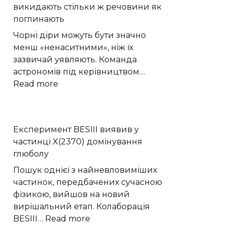
викидають стільки ж речовини як
на
поглинають
свіжому
повітрі:
Чорні діри можуть бути значно
відпочинок
менш «ненаситними», ніж їх
вихідного
зазвичай уявляють. Команда
дня
астрономів під керівництвом…
:
Read more
Астрономи
виявили
що
Експеримент BESIII виявив у
чорні
частинці X(2370) домінування
діри
глюболу
викидають
стільки
Пошук однієї з найневловиміших
ж
частинок, передбачених сучасною
речовини
фізикою, вийшов на новий
як
вирішальний етап. Колаборація
поглинають
:
BESIII…
Read more