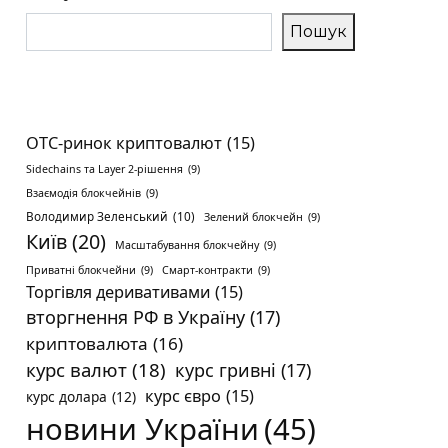
Пошук
OTC-ринок криптовалют
(15)
Sidechains та Layer 2-рішення
(9)
Взаємодія блокчейнів
(9)
Володимир Зеленський
(10)
Зелений блокчейн
(9)
Київ
(20)
Масштабування блокчейну
(9)
Приватні блокчейни
(9)
Смарт-контракти
(9)
Торгівля деривативами
(15)
вторгнення РФ в Україну
(17)
криптовалюта
(16)
курс валют
(18)
курс гривні
(17)
курс євро
(15)
курс долара
(12)
новини України
(45)