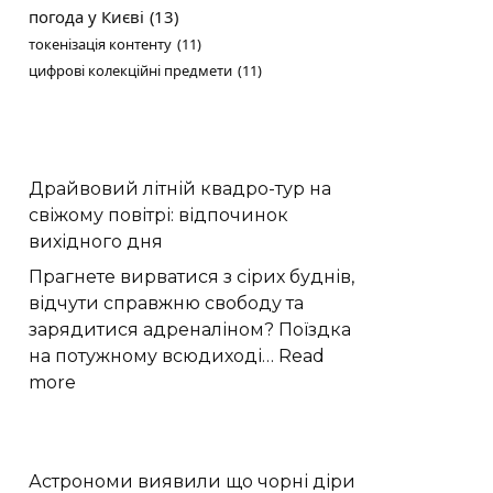
погода у Києві
(13)
токенізація контенту
(11)
цифрові колекційні предмети
(11)
Драйвовий літній квадро-тур на
свіжому повітрі: відпочинок
вихідного дня
Прагнете вирватися з сірих буднів,
відчути справжню свободу та
зарядитися адреналіном? Поїздка
на потужному всюдиході…
Read
:
more
Драйвовий
літній
квадро-
Астрономи виявили що чорні діри
тур