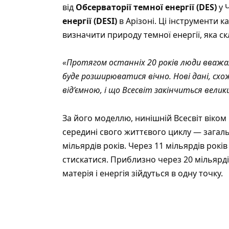
від
Обсерваторії темної енергії (DES)
у 
енергії (DESI)
в Арізоні. Ці інструменти 
визначити природу темної енергії, яка ск
«Протягом останніх 20 років люди вважал
буде розширюватися вічно. Нові дані, схо
від’ємною, і що Всесвіт закінчиться вели
За його моделлю, нинішній Всесвіт віком
середині свого життєвого циклу — загаль
мільярдів років. Через 11 мільярдів рок
стискатися. Приблизно через 20 мільярді
матерія і енергія зійдуться в одну точку.