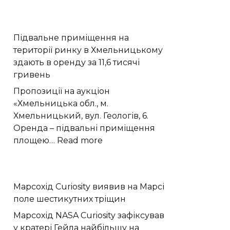
Експеримент
BESIII
виявив
Підвальне приміщення на
у
території ринку в Хмельницькому
частинці
здають в оренду за 11,6 тисячі
X(2370)
гривень
домінування
глюболу
Пропозиції на аукціон
«Хмельницька обл., м.
Хмельницький, вул. Геологів, 6.
Оренда – підвальні приміщення
:
площею…
Read more
Підвальне
приміщення
на
Марсохід Curiosity виявив на Марсі
території
поле шестикутних тріщин
ринку
в
Марсохід NASA Curiosity зафіксував
Хмельницькому
у кратері Гейла найбільшу на