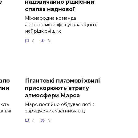
е
надзвичайно рідкісний
спалах наднової
Міжнародна команда
астрономів зафіксувала один із
найрідкісніших
0
0
ало
Гігантські плазмові хвилі
ини
прискорюють втрату
атмосфери Марса
юють
Марс постійно обдуває потік
альні
заряджених частинок від
0
0