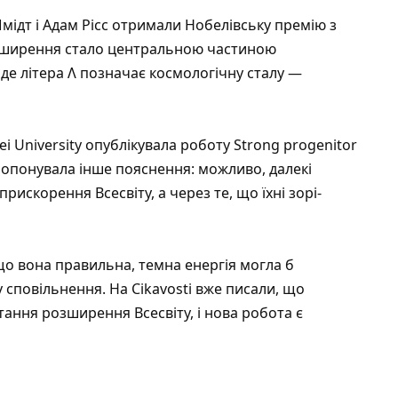
мідт і Адам Рісс отримали Нобелівську премію з
розширення стало центральною частиною
, де літера Λ позначає космологічну сталу —
ei University опублікувала роботу
Strong progenitor
пропонувала інше пояснення: можливо, далекі
искорення Всесвіту, а через те, що їхні зорі-
що вона правильна, темна енергія могла б
у сповільнення. На Cikavosti вже писали, що
тання розширення Всесвіту
, і нова робота є