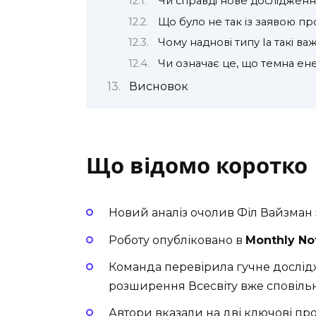
Чи справді нове дослідженн
Що було не так із заявою пр
Чому наднові типу Ia такі ва
Чи означає це, що темна ен
Висновок
Що відомо коротко
Новий аналіз очолив Філ Вайзман
Роботу опубліковано в
Monthly Not
Команда перевірила гучне дослід
розширення Всесвіту вже сповіль
Автори вказали на дві ключові пр