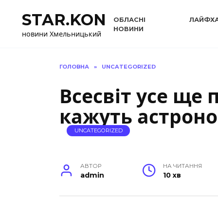
Перейти
STAR.KON
до
ОБЛАСНІ
ЛАЙФХ
вмісту
НОВИНИ
новини Хмельницький
ГОЛОВНА
»
UNCATEGORIZED
Всесвіт усе ще 
кажуть астрон
UNCATEGORIZED
АВТОР
НА ЧИТАННЯ
admin
10 хв