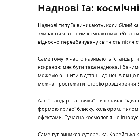
Наднові Ia: косміч
Наднові типу Ia виникають, коли білий к
зливається з іншим компактним об’єктом 
відносно передбачувану світність після с
Саме тому їх часто називають “стандарт
яскравою має бути така наднова, і бачимо
можемо оцінити відстань до неї. А якщо
можна простежити історію розширення В
Але “стандартна свічка” не означає “іде
формою кривої блиску, кольором, пилом
ефектами. Сучасна космологія не ігнорує 
Саме тут виникла суперечка. Корейська 