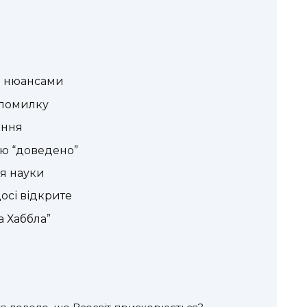
 з нюансами
 помилку
ення
ію “доведено”
я науки
осі відкрите
а Хаббла”