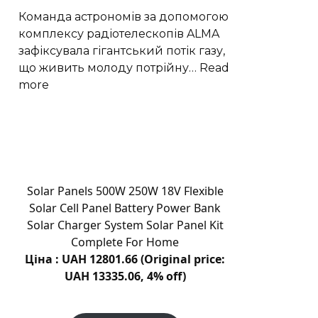
рішення
Команда астрономів за допомогою
для
комплексу радіотелескопів ALMA
відновлення
зафіксувала гігантський потік газу,
пошкоджених
що живить молоду потрійну…
Read
зубів
:
more
Астрономи
виявили
трильйонмильний
газовий
потік
до
Solar Panels 500W 250W 18V Flexible
GW
Solar Cell Panel Battery Power Bank
Оріона
Solar Charger System Solar Panel Kit
Complete For Home
Ціна : UAH 12801.66 (Original price:
UAH 13335.06, 4% off)