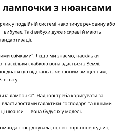
ні лампочки з нюансами
арлик у подвійній системі накопичує речовину або
і вибухає. Такі вибухи дуже яскраві й мають
тандартизації.
ними свічками”. Якщо ми знаємо, наскільки
, наскільки слабкою вона здається з Землі,
 поєднати цю відстань із червоним зміщенням,
сесвіту.
альна лампочка”. Наднові треба коригувати за
, властивостями галактики-господаря та іншими
ці нюанси — вона будує їх у моделі.
команда стверджувала, що вік зорі-попередниці