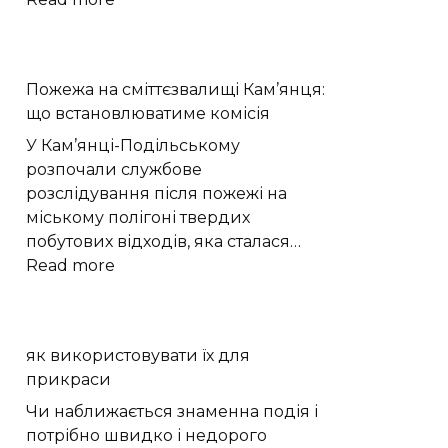
Стадія
ракети
SpaceX
Пожежа на сміттєзвалищі Кам’янця:
утворила
що встановлюватиме комісія
новий
кратер
У Кам’янці-Подільському
на
розпочали службове
Місяці
розслідування після пожежі на
міському полігоні твердих
побутових відходів, яка сталася…
:
Read more
Пожежа
на
сміттєзвалищі
як використовувати їх для
Кам’янця:
прикраси
що
встановлюватиме
Чи наближається знаменна подія і
комісія
потрібно швидко і недорого