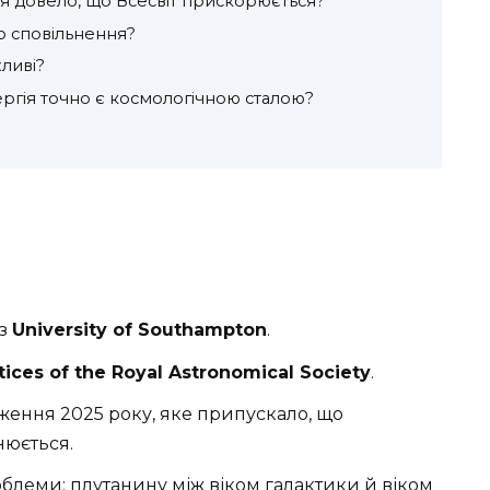
я довело, що Всесвіт прискорюється?
о сповільнення?
жливі?
ергія точно є космологічною сталою?
 з
University of Southampton
.
ices of the Royal Astronomical Society
.
ження 2025 року, яке припускало, що
нюється.
облеми: плутанину між віком галактики й віком