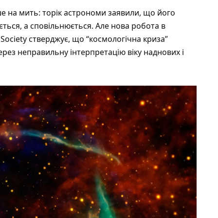
ше на мить: торік астрономи заявили, що його
ься, а сповільнюється. Але нова робота в
 Society
стверджує, що “космологічна криза”
через неправильну інтерпретацію віку наднових і