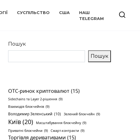
ГІЇ
СУСПІЛЬСТВО
США
НАШ
TELEGRAM
Пошук
Пошук
OTC-ринок криптовалют
(15)
Sidechains та Layer 2-рішення
(9)
Взаємодія блокчейнів
(9)
Володимир Зеленський
(10)
Зелений блокчейн
(9)
Київ
(20)
Масштабування блокчейну
(9)
Приватні блокчейни
(9)
Смарт-контракти
(9)
Торгівля деривативами
(15)