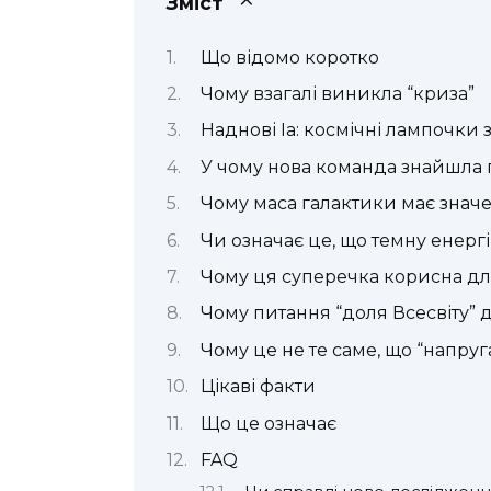
Зміст
Що відомо коротко
Чому взагалі виникла “криза”
Наднові Ia: космічні лампочки
У чому нова команда знайшла
Чому маса галактики має знач
Чи означає це, що темну енерг
Чому ця суперечка корисна дл
Чому питання “доля Всесвіту” д
Чому це не те саме, що “напруг
Цікаві факти
Що це означає
FAQ