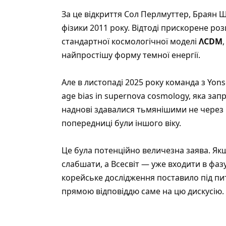
За це відкриття Сол Перлмуттер, Браян Ш
фізики 2011 року. Відтоді прискорене 
стандартної космологічної моделі
ΛCDM
найпростішу форму темної енергії.
Але в листопаді 2025 року команда з Yons
age bias in supernova cosmology
, яка за
наднові здавалися тьмянішими не через пр
попередниці були іншого віку.
Це була потенційно величезна заява. Як
слабшати, а Всесвіт — уже входити в фаз
корейське дослідження поставило під пи
прямою відповіддю саме на цю дискусію.