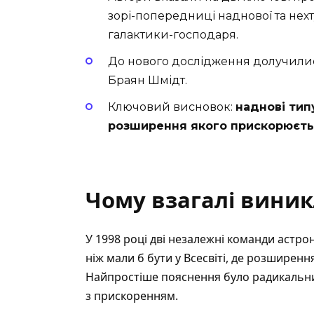
зорі-попередниці наднової та не
галактики-господаря.
До нового дослідження долучилися
Браян Шмідт.
Ключовий висновок:
наднові тип
розширення якого прискорюєть
Чому взагалі виник
У 1998 році дві незалежні команди астрон
ніж мали б бути у Всесвіті, де розширенн
Найпростіше пояснення було радикальни
з прискоренням.