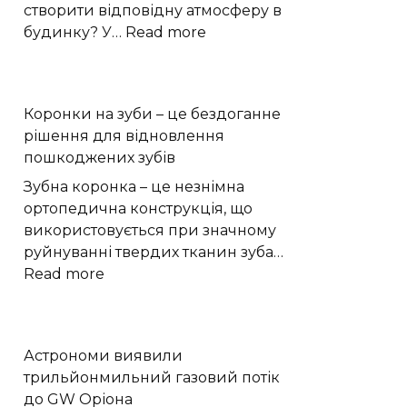
створити відповідну атмосферу в
:
будинку? У…
Read more
як
використовувати
їх
Коронки на зуби – це бездоганне
для
рішення для відновлення
прикраси
пошкоджених зубів
Зубна коронка – це незнімна
ортопедична конструкція, що
використовується при значному
руйнуванні твердих тканин зуба…
:
Read more
Коронки
на
зуби
Астрономи виявили
–
трильйонмильний газовий потік
це
до GW Оріона
бездоганне