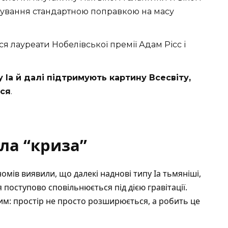
хтування стандартною поправкою на масу
 лауреати Нобелівської премії Адам Рісс і
у Ia й далі підтримують картину Всесвіту,
ся
.
ла “криза”
омів виявили, що далекі наднові типу Ia тьмяніші,
я поступово сповільнюється під дією гравітації.
м: простір не просто розширюється, а робить це