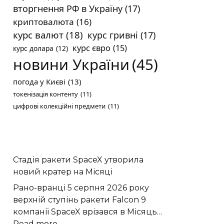
вторгнення РФ в Україну
(17)
криптовалюта
(16)
курс валют
(18)
курс гривні
(17)
курс євро
(15)
курс долара
(12)
новини України
(45)
погода у Києві
(13)
токенізація контенту
(11)
цифрові колекційні предмети
(11)
Стадія ракети SpaceX утворила
новий кратер на Місяці
Рано-вранці 5 серпня 2026 року
верхній ступінь ракети Falcon 9
компанії SpaceX врізався в Місяць…
:
Read more