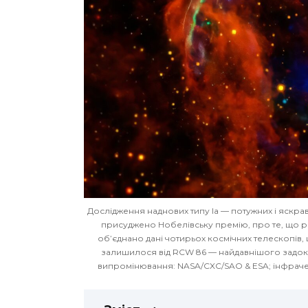
Дослідження наднових типу Ia — потужних і яскрав
присуджено Нобелівську премію, про те, що 
об’єднано дані чотирьох космічних телескопів
залишилося від RCW 86 — найдавнішого задок
випромінювання: NASA/CXC/SAO & ESA; інфрачер