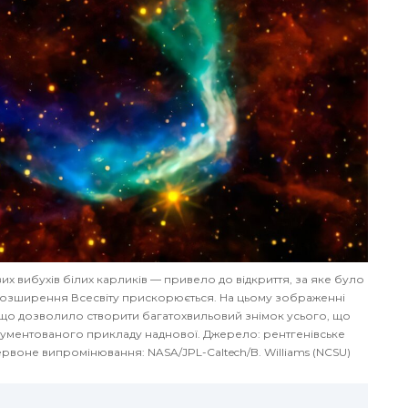
их вибухів білих карликів — привело до відкриття, за яке було
розширення Всесвіту прискорюється. На цьому зображенні
, що дозволило створити багатохвильовий знімок усього, що
ументованого прикладу наднової. Джерело: рентгенівське
воне випромінювання: NASA/JPL-Caltech/B. Williams (NCSU)