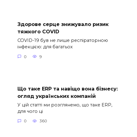
Здорове серце знижувало ризик
тяжкого COVID
COVID-19 був не лише респіраторною
інфекцією: для багатьох
0
9
Що таке ERP та навіщо вона бізнесу:
огляд українських компаній
У цій статті ми розглянемо, що таке ERP,
для чого ці
0
360