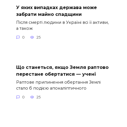
У яких випадках держава може
забрати майно спадщини
Після смерті людини в Україні всі її активи,
а також
0
25
Що станеться, якщо Земля раптово
перестане обертатися — учені
Раптове припинення обертання Землі
стало б подією апокаліптичного
0
25