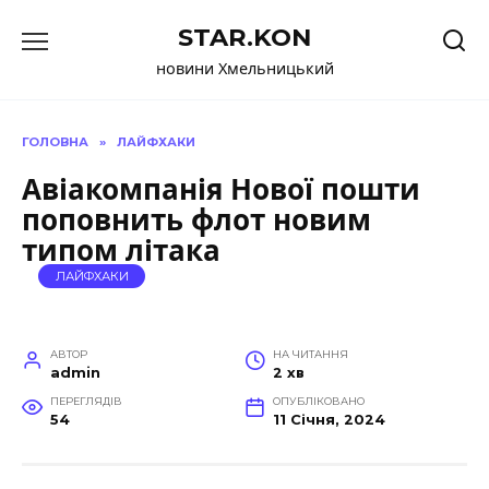
Перейти
STAR.KON
до
вмісту
новини Хмельницький
ГОЛОВНА
»
ЛАЙФХАКИ
Авіакомпанія Нової пошти
поповнить флот новим
типом літака
ЛАЙФХАКИ
АВТОР
НА ЧИТАННЯ
admin
2 хв
ПЕРЕГЛЯДІВ
ОПУБЛІКОВАНО
54
11 Січня, 2024