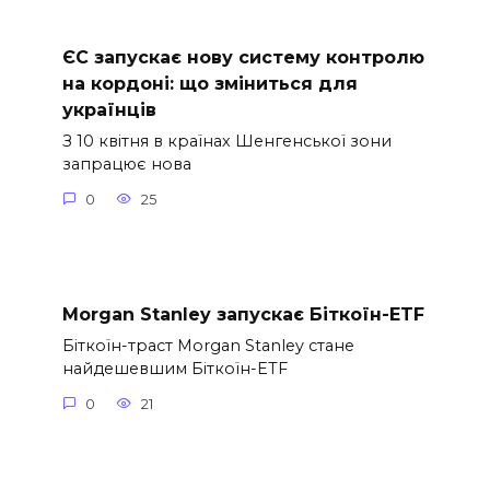
ЄС запускає нову систему контролю
на кордоні: що зміниться для
українців
З 10 квітня в країнах Шенгенської зони
запрацює нова
0
25
Morgan Stanley запускає Біткоїн-ETF
Біткоїн-траст Morgan Stanley стане
найдешевшим Біткоїн-ETF
0
21