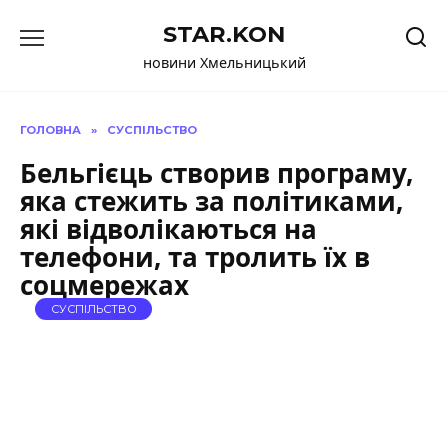
Перейти
STAR.KON
до
вмісту
новини Хмельницький
ГОЛОВНА
»
СУСПІЛЬСТВО
Бельгієць створив програму,
яка стежить за політиками,
які відволікаються на
телефони, та тролить їх в
соцмережах
СУСПІЛЬСТВО