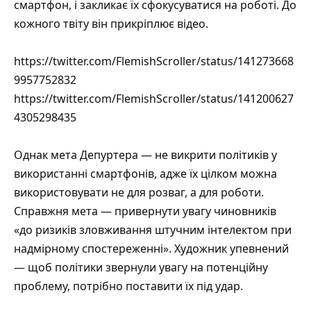
смартфон, і закликає їх сфокусуватися на роботі. До
кожного твіту він прикріплює відео.
https://twitter.com/FlemishScroller/status/141273668
9957752832
https://twitter.com/FlemishScroller/status/141200627
4305298435
Однак мета Депуртера — не викрити політиків у
використанні смартфонів, адже їх цілком можна
використовувати не для розваг, а для роботи.
Справжня мета — привернути увагу чиновників
«до ризиків зловживання штучним інтелектом при
надмірному спостереженні». Художник упевнений
— щоб політики звернули увагу на потенційну
проблему, потрібно поставити їх під удар.