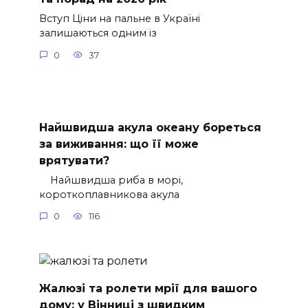
Вступ Ціни на пальне в Україні
залишаються одним із
0
37
Найшвидша акула океану бореться
за виживання: що її може
врятувати?
Найшвидша риба в морі,
короткоплавникова акула
0
116
Жалюзі та ролети мрії для вашого
дому: у Вінниці з швидким