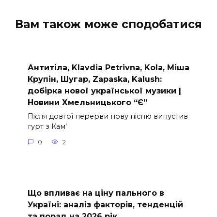
Вам також може сподобатися
Антитіла, Klavdia Petrivna, Kola, Міша
Крупін, Шугар, Zapaska, Kalush:
добірка нової української музики |
Новини Хмельницького “Є”
Після довгої перерви нову пісню випустив
гурт з Кам’
0
2
Що впливає на ціну пального в
Україні: аналіз факторів, тенденцій
та порад на 2026 рік