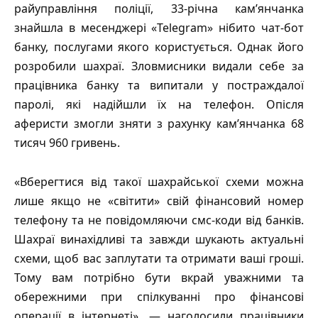
райуправління поліції, 33-річна кам’янчанка
знайшла в месенджері «Telegram» нібито чат-бот
банку, послугами якого користується. Однак його
розробили шахраї. Зловмисники видали себе за
працівника банку та випитали у постраждалої
паролі, які надійшли їх на телефон. Опісля
аферисти змогли зняти з рахунку кам’янчанка 68
тисяч 960 гривень.
«Вберегтися від такої шахрайської схеми можна
лише якщо не «світити» свій фінансовий номер
телефону та не повідомляючи смс-коди від банків.
Шахраї винахідливі та завжди шукають актуальні
схеми, щоб вас заплутати та отримати ваші гроші.
Тому вам потрібно бути вкрай уважними та
обережними при спілкуванні про фінансові
операції в інтернеті», — наголосили працівники