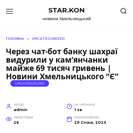
Перейти
STAR.KON
до
вмісту
новини Хмельницький
ГОЛОВНА
»
UNCATEGORIZED
Через чат-бот банку шахраї
видурили у кам’янчанки
майже 69 тисяч гривень |
Новини Хмельницького “Є”
UNCATEGORIZED
АВТОР
НА ЧИТАННЯ
admin
1 хв
ПЕРЕГЛЯДІВ
ОПУБЛІКОВАНО
26
29 Січня, 2023