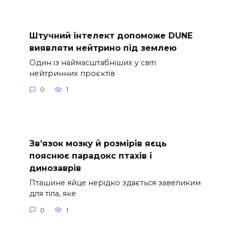
Штучний інтелект допоможе DUNE
виявляти нейтрино під землею
Один із наймасштабніших у світі
нейтринних проєктів
0
1
Зв’язок мозку й розмірів яєць
пояснює парадокс птахів і
динозаврів
Пташине яйце нерідко здається завеликим
для тіла, яке
0
1