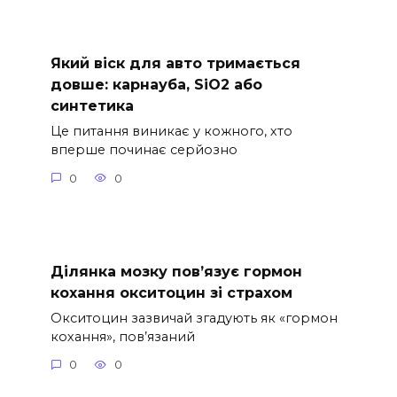
Який віск для авто тримається
довше: карнауба, SiO2 або
синтетика
Це питання виникає у кожного, хто
вперше починає серйозно
0
0
Ділянка мозку пов’язує гормон
кохання окситоцин зі страхом
Окситоцин зазвичай згадують як «гормон
кохання», пов’язаний
0
0