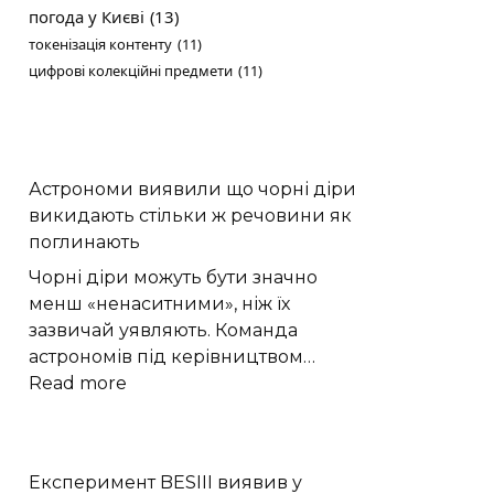
погода у Києві
(13)
токенізація контенту
(11)
цифрові колекційні предмети
(11)
Астрономи виявили що чорні діри
викидають стільки ж речовини як
поглинають
Чорні діри можуть бути значно
менш «ненаситними», ніж їх
зазвичай уявляють. Команда
астрономів під керівництвом…
:
Read more
Астрономи
виявили
що
Експеримент BESIII виявив у
чорні