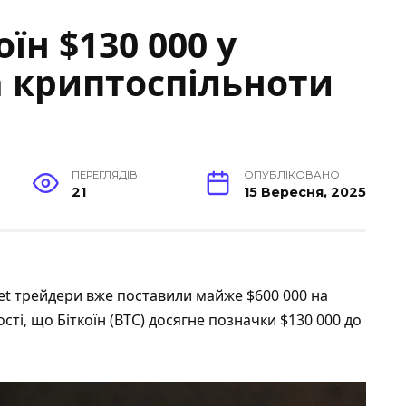
їн $130 000 у
 криптоспільноти
ПЕРЕГЛЯДІВ
ОПУБЛІКОВАНО
21
15 Вересня, 2025
et трейдери вже поставили майже $600 000 на
ті, що Біткоїн (BTC) досягне позначки $130 000 до