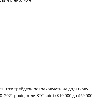
овий стейблкоїн
ся, тож трейдери розраховують на додаткову
0–2021 років, коли BTC зріс із $10 000 до $69 000.