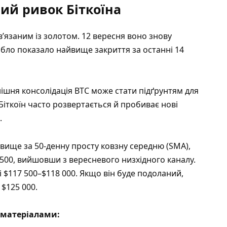
ий ривок Біткоїна
в’язаним із золотом. 12 вересня воно знову
ібло показало найвище закриття за останні 14
шня консолідація BTC може стати підґрунтям для
Біткоїн часто розвертається й пробиває нові
.
 вище за 50-денну просту ковзну середню (SMA),
500, вийшовши з вересневого низхідного каналу.
 $117 500–$118 000. Якщо він буде подоланий,
$125 000.
матеріалами: