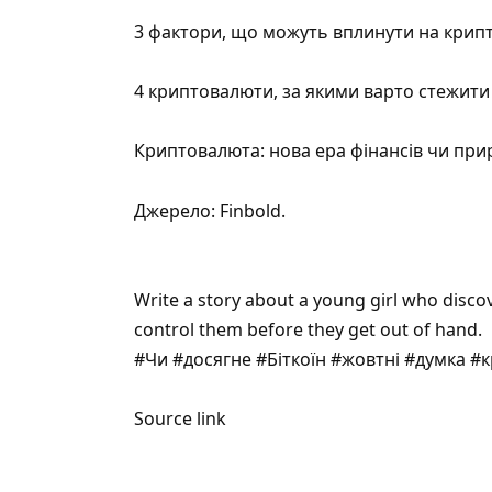
3 фактори, що можуть вплинути на крип
4 криптовалюти, за якими варто стежити ц
Криптовалюта: нова ера фінансів чи пр
Джерело:
Finbold
.
Write a story about a young girl who disc
control them before they get out of hand.
#Чи #досягне #Біткоїн #жовтні #думка #
Source link