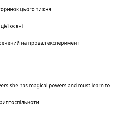
торинок цього тижня
ієї осені
иречений на провал експеримент
overs she has magical powers and must learn to
криптоспільноти