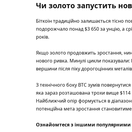
Чи золото запустить нов
Біткоїн традиційно залишається тісно по
подорожчало понад $3 650 за унцію, а ср
років.
Якщо золото продовжить зростання, нині
нового ривка. Минулі цикли показували: 
вершини після піку дорогоцінних металів
З технічного боку BTC зумів повернутися
яка зараз розташована трохи вище $114 
Найближчий опір формується в діапазоні
потенційна мета зростання становитиме 
Ознайомтеся з іншими популярними 