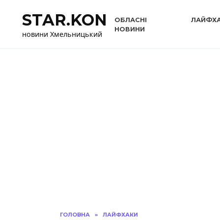
Перейти
STAR.KON
до
ОБЛАСНІ
ЛАЙФХ
вмісту
НОВИНИ
новини Хмельницький
ГОЛОВНА
»
ЛАЙФХАКИ