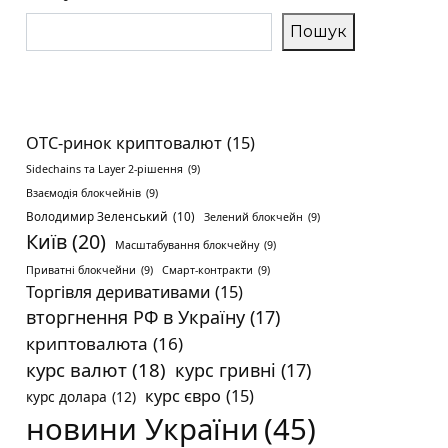
Пошук
OTC-ринок криптовалют
(15)
Sidechains та Layer 2-рішення
(9)
Взаємодія блокчейнів
(9)
Володимир Зеленський
(10)
Зелений блокчейн
(9)
Київ
(20)
Масштабування блокчейну
(9)
Приватні блокчейни
(9)
Смарт-контракти
(9)
Торгівля деривативами
(15)
вторгнення РФ в Україну
(17)
криптовалюта
(16)
курс валют
(18)
курс гривні
(17)
курс євро
(15)
курс долара
(12)
новини України
(45)