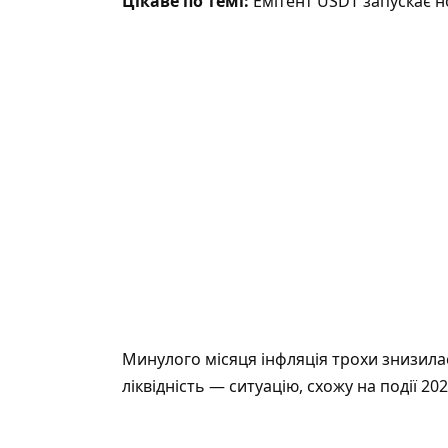
Цікаве по темі:
Емітент USDT запускає н
Минулого місяця інфляція трохи знизила
ліквідність — ситуацію, схожу на події 202