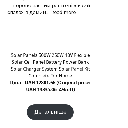
— короткочасний рентгенівський
:
спалах, відомий…
Read more
Астрономи
зафіксували
надзвичайно
рідкісний
спалах
наднової
Solar Panels 500W 250W 18V Flexible
Solar Cell Panel Battery Power Bank
Solar Charger System Solar Panel Kit
Complete For Home
Ціна : UAH 12801.66 (Original price:
UAH 13335.06, 4% off)
Детальніше