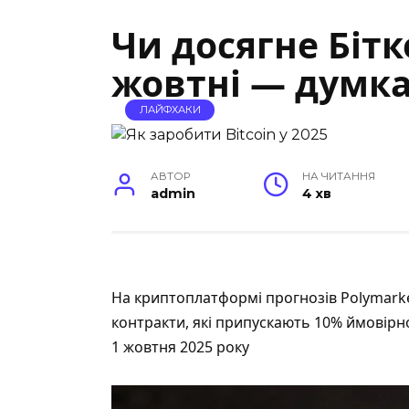
Чи досягне Бітко
жовтні — думка
ЛАЙФХАКИ
АВТОР
НА ЧИТАННЯ
admin
4 хв
На криптоплатформі прогнозів Polymark
контракти, які припускають 10% ймовірнос
1 жовтня 2025 року