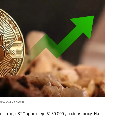
то: pixabay.com
ів, що BTC зросте до $150 000 до кінця року. На