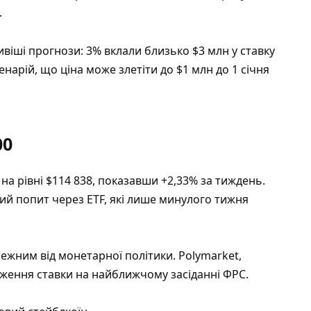
.
віші прогнози: 3% вклали близько $3 млн у ставку
енарій, що ціна може злетіти до $1 млн до 1 січня
00
на рівні $114 838, показавши +2,33% за тиждень.
ий попит через ETF, які лише минулого тижня
жним від монетарної політики. Polymarket,
иження ставки на найближчому засіданні ФРС.