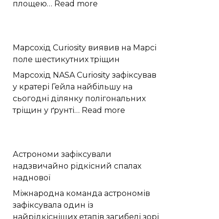
:
площею…
Read more
Підвальне
приміщення
на
Марсохід Curiosity виявив на Марсі
території
поле шестикутних тріщин
ринку
в
Марсохід NASA Curiosity зафіксував
Хмельницькому
у кратері Гейла найбільшу на
здають
сьогодні ділянку полігональних
в
:
тріщин у ґрунті…
Read more
оренду
Марсохід
за
Curiosity
11,6
виявив
Астрономи зафіксували
тисячі
на
надзвичайно рідкісний спалах
гривень
Марсі
наднової
поле
шестикутних
Міжнародна команда астрономів
тріщин
зафіксувала один із
найрідкісніших етапів загибелі зорі