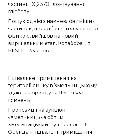
частинці X(2370) домінування
діри
глюболу
викидають
стільки
Пошук однієї з найневловиміших
ж
частинок, передбачених сучасною
речовини
фізикою, вийшов на новий
як
вирішальний етап. Колаборація
поглинають
:
BESIII…
Read more
Експеримент
BESIII
виявив
Підвальне приміщення на
у
території ринку в Хмельницькому
частинці
здають в оренду за 11,6 тисячі
X(2370)
гривень
домінування
глюболу
Пропозиції на аукціон
«Хмельницька обл., м.
Хмельницький, вул. Геологів, 6.
Оренда – підвальні приміщення