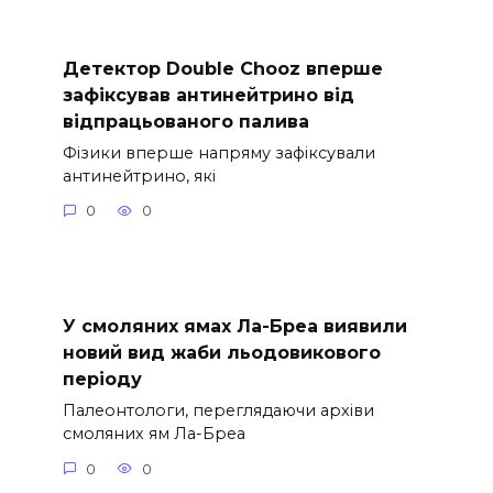
Детектор Double Chooz вперше
зафіксував антинейтрино від
відпрацьованого палива
Фізики вперше напряму зафіксували
антинейтрино, які
0
0
У смоляних ямах Ла-Бреа виявили
новий вид жаби льодовикового
періоду
Палеонтологи, переглядаючи архіви
смоляних ям Ла-Бреа
0
0