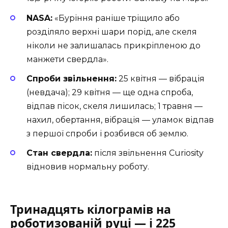
NASA:
«Буріння раніше тріщило або
розділяло верхні шари порід, але скеля
ніколи не залишалась прикріпленою до
манжети свердла».
Спроби звільнення:
25 квітня — вібрація
(невдача); 29 квітня — ще одна спроба,
відпав пісок, скеля лишилась; 1 травня —
нахил, обертання, вібрація — уламок відпав
з першої спроби і розбився об землю.
Стан свердла:
після звільнення Curiosity
відновив нормальну роботу.
Тринадцять кілограмів на
роботизованій руці — і 225