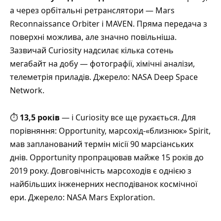
а через орбітальні ретранслятори — Mars
Reconnaissance Orbiter і MAVEN. Пряма передача з
поверхні можлива, але значно повільніша.
Зазвичай Curiosity надсилає кілька сотень
мегабайт на добу — фотографії, хімічні аналізи,
телеметрія приладів. Джерело: NASA Deep Space
Network.
⏱️
13,5 років
— і Curiosity все ще рухається. Для
порівняння: Opportunity, марсохід-«близнюк» Spirit,
мав запланований термін місії 90 марсіанських
днів. Opportunity пропрацював майже 15 років до
2019 року. Довговічність марсоходів є однією з
найбільших інженерних несподіванок космічної
ери. Джерело: NASA Mars Exploration.