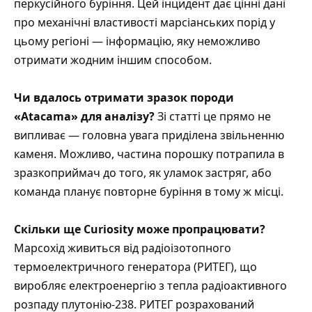
перкусійного буріння. Цей інцидент дає цінні дані
про механічні властивості марсіанських порід у
цьому регіоні — інформацію, яку неможливо
отримати жодним іншим способом.
Чи вдалось отримати зразок породи
«Atacama» для аналізу?
Зі статті це прямо не
випливає — головна увага приділена звільненню
каменя. Можливо, частина порошку потрапила в
зразкоприймач до того, як уламок застряг, або
команда планує повторне буріння в тому ж місці.
Скільки ще Curiosity може пропрацювати?
Марсохід живиться від радіоізотопного
термоелектричного генератора (РИТЕГ), що
виробляє електроенергію з тепла радіоактивного
розпаду плутонію-238. РИТЕГ розрахований