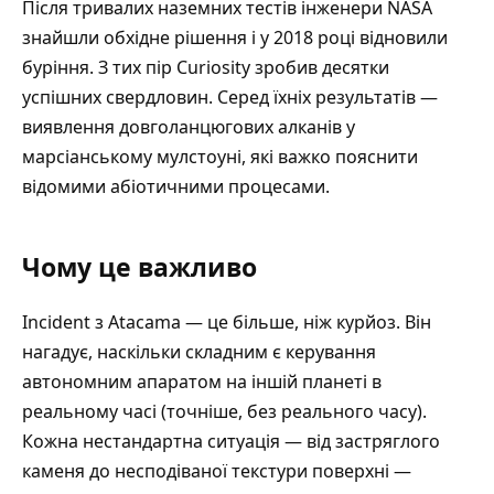
Після тривалих наземних тестів інженери NASA
знайшли обхідне рішення
і у 2018 році відновили
буріння. З тих пір Curiosity зробив десятки
успішних свердловин. Серед їхніх результатів —
виявлення
довголанцюгових алканів у
марсіанському мулстоуні
, які важко пояснити
відомими абіотичними процесами.
Чому це важливо
Incident з Atacama — це більше, ніж курйоз. Він
нагадує, наскільки складним є
керування
автономним апаратом на іншій планеті
в
реальному часі (точніше, без реального часу).
Кожна нестандартна ситуація — від застряглого
каменя до несподіваної текстури поверхні —