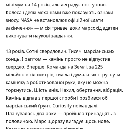
мінімум на 14 років, але деградує поступово.
Колеса і деякі механізми вже показують ознаки
зносу. NASA не встановлює офіційної «дати
закінчення» — місія триває, доки марсохід здатен
виконувати наукові завдання.
13 років. Сотні свердловин. Тисячі марсіанських
сонць. І раптом — камінь просто не відпустив
свердло. Вперше. Команда на Землі, за 225
мільйонів кілометрів, сиділа і думала: як струснути
каміняку з роботизованої руки, яку не можна
торкнутись. Шість днів. Нахил, обертання, вібрація.
Камінь відпав з першої спроби і розбився об
марсіанський ґрунт. Curiosity поїхав далі.
Планувалось два роки — пройшло тринадцять з
половиною. Марс щоразу вигадує щось нове.