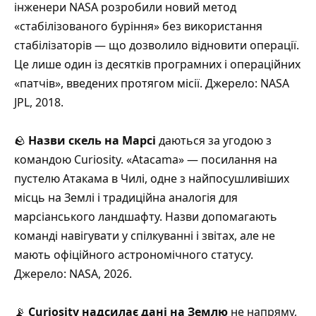
інженери NASA розробили новий метод
«стабілізованого буріння» без використання
стабілізаторів — що дозволило відновити операції.
Це лише один із десятків програмних і операційних
«патчів», введених протягом місії. Джерело: NASA
JPL, 2018.
🪨
Назви скель на Марсі
даються за угодою з
командою Curiosity. «Atacama» — посилання на
пустелю Атакама в Чилі, одне з найпосушливіших
місць на Землі і традиційна аналогія для
марсіанського ландшафту. Назви допомагають
команді навігувати у спілкуванні і звітах, але не
мають офіційного астрономічного статусу.
Джерело: NASA, 2026.
📡
Curiosity надсилає дані на Землю
не напряму,