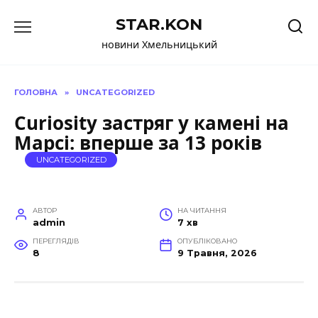
Перейти
STAR.KON
до
вмісту
новини Хмельницький
ГОЛОВНА
»
UNCATEGORIZED
Curiosity застряг у камені на
Марсі: вперше за 13 років
UNCATEGORIZED
АВТОР
НА ЧИТАННЯ
admin
7 хв
ПЕРЕГЛЯДІВ
ОПУБЛІКОВАНО
8
9 Травня, 2026