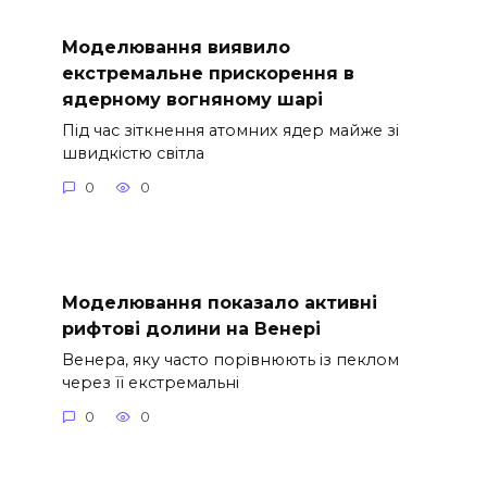
Моделювання виявило
екстремальне прискорення в
ядерному вогняному шарі
Під час зіткнення атомних ядер майже зі
швидкістю світла
0
0
Моделювання показало активні
рифтові долини на Венері
Венера, яку часто порівнюють із пеклом
через її екстремальні
0
0