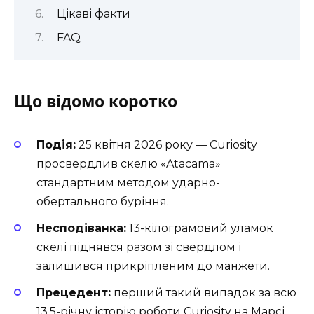
Цікаві факти
FAQ
Що відомо коротко
Подія:
25 квітня 2026 року — Curiosity
просвердлив скелю «Atacama»
стандартним методом ударно-
обертального буріння.
Несподіванка:
13-кілограмовий уламок
скелі піднявся разом зі свердлом і
залишився прикріпленим до манжети.
Прецедент:
перший такий випадок за всю
13,5-річну історію роботи Curiosity на Марсі.