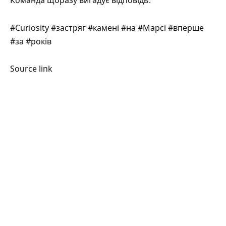
Команда щоразу вигадує відповідь.
#Curiosity #застряг #камені #на #Марсі #вперше
#за #років
Source link