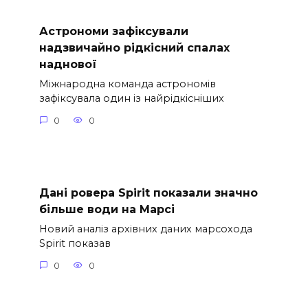
Астрономи зафіксували
надзвичайно рідкісний спалах
наднової
Міжнародна команда астрономів
зафіксувала один із найрідкісніших
0
0
Дані ровера Spirit показали значно
більше води на Марсі
Новий аналіз архівних даних марсохода
Spirit показав
0
0