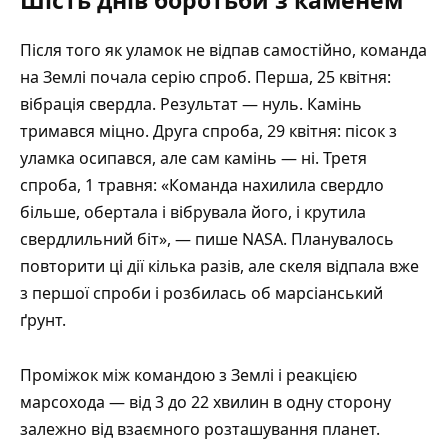
Шість днів боротьби з каменем
Після того як уламок не відпав самостійно, команда
на Землі почала серію спроб. Перша, 25 квітня:
вібрація свердла. Результат — нуль. Камінь
тримався міцно. Друга спроба, 29 квітня: пісок з
уламка осипався, але сам камінь — ні. Третя
спроба, 1 травня: «Команда нахилила свердло
більше, обертала і вібрувала його, і крутила
свердлильний біт», — пише NASA. Планувалось
повторити ці дії кілька разів, але скеля відпала вже
з першої спроби і розбилась об марсіанський
ґрунт.
Проміжок між командою з Землі і реакцією
марсохода —
від 3 до 22 хвилин
в одну сторону
залежно від взаємного розташування планет.