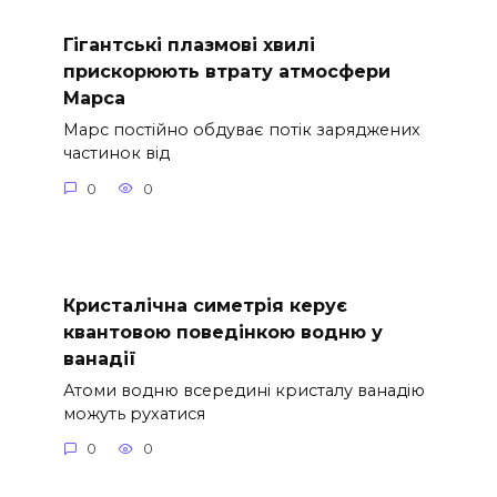
Гігантські плазмові хвилі
прискорюють втрату атмосфери
Марса
Марс постійно обдуває потік заряджених
частинок від
0
0
Кристалічна симетрія керує
квантовою поведінкою водню у
ванадії
Атоми водню всередині кристалу ванадію
можуть рухатися
0
0