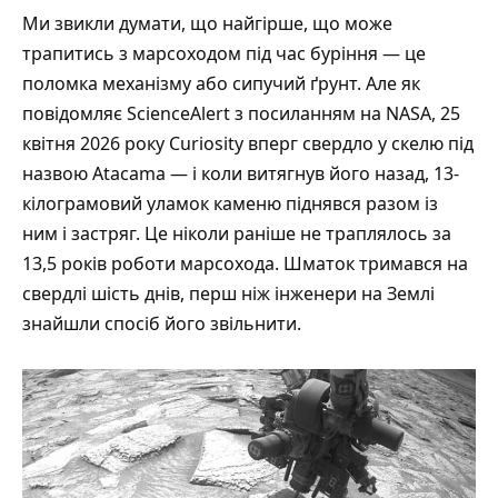
Ми звикли думати, що найгірше, що може
трапитись з марсоходом під час буріння — це
поломка механізму або сипучий ґрунт. Але як
повідомляє
ScienceAlert
з посиланням на NASA, 25
квітня 2026 року Curiosity вперг свердло у скелю під
назвою Atacama — і коли витягнув його назад, 13-
кілограмовий уламок каменю піднявся разом із
ним і застряг. Це ніколи раніше не траплялось за
13,5 років роботи марсохода. Шматок тримався на
свердлі шість днів, перш ніж інженери на Землі
знайшли спосіб його звільнити.