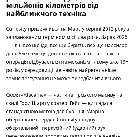
мільйонів кілометрів від
найближчого техніка
Curiosity приземлився на Марс у серпні 2012 року з
запланованим терміном місії два роки. Зараз 2026
— і він все ще їде, все ще бурить, все ще надсилає
дані. Але саме ця довговічність означає: кожна
операція відбувається на механізмі, якому вже 13+
років, у середовищі, де навіть найретельніше
земне тестування не може передбачити всього.
Скеля «Atacama» — частина гірського масиву на
схилі Гори Шарп у кратері Гейл — виглядала
стандартною метою для буріння.
Ударно-
обертальне свердло
Curiosity поєднує
обертальний і перкусійний (ударний) рух,
перетворюючи породу на порошок для аналізу