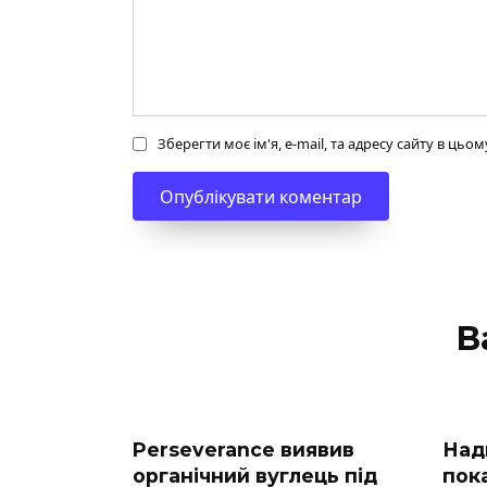
Зберегти моє ім'я, e-mail, та адресу сайту в ць
В
Perseverance виявив
Над
органічний вуглець під
пока