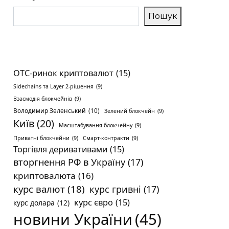
Пошук
OTC-ринок криптовалют
(15)
Sidechains та Layer 2-рішення
(9)
Взаємодія блокчейнів
(9)
Володимир Зеленський
(10)
Зелений блокчейн
(9)
Київ
(20)
Масштабування блокчейну
(9)
Приватні блокчейни
(9)
Смарт-контракти
(9)
Торгівля деривативами
(15)
вторгнення РФ в Україну
(17)
криптовалюта
(16)
курс валют
(18)
курс гривні
(17)
курс євро
(15)
курс долара
(12)
новини України
(45)