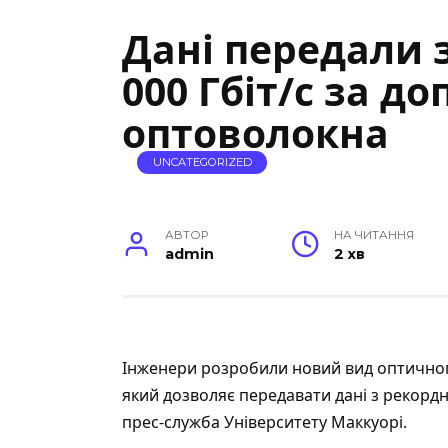
Дані передали з
000 Гбіт/с за д
оптоволокна
UNCATEGORIZED
АВТОР
НА ЧИТАННЯ
admin
2 хв
Інженери
розробили
новий вид оптичног
який дозволяє передавати дані з рекор
прес-служба Університету Маккуорі.