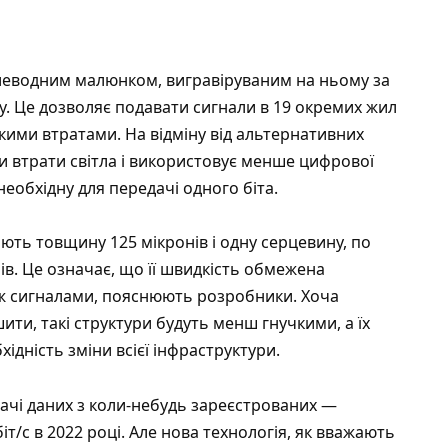
илеводним малюнком, вигравіруваним на ньому за
у. Це дозволяє подавати сигнали в 19 окремих жил
ими втратами. На відміну від альтернативних
ти втрати світла і використовує менше цифрової
еобхідну для передачі одного біта.
ють товщину 125 мікронів і одну серцевину, по
ів. Це означає, що її швидкість обмежена
між сигналами, пояснюють розробники. Хоча
ти, такі структури будуть менш гнучкими, а їх
дність зміни всієї інфраструктури.
ачі даних з коли-небудь зареєстрованих —
іт/с в 2022 році. Але нова технологія, як вважають