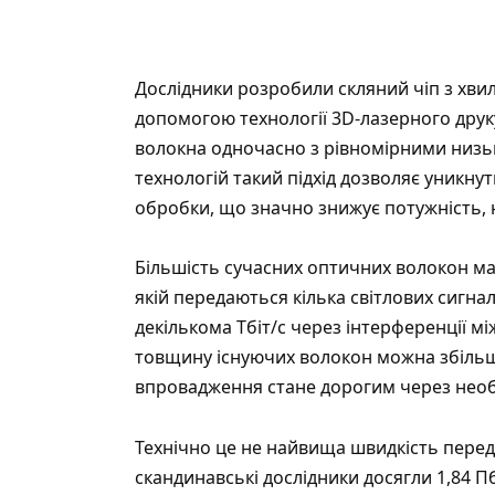
Дослідники розробили скляний чіп з хв
допомогою технології 3D-лазерного друк
волокна одночасно з рівномірними низьк
технологій такий підхід дозволяє уникну
обробки, що значно знижує потужність, н
Більшість сучасних оптичних волокон ма
якій передаються кілька світлових сигнал
декількома Тбіт/с через інтерференції 
товщину існуючих волокон можна збільши
впровадження стане дорогим через необхі
Технічно це не найвища швидкість перед
скандинавські дослідники
досягли
1,84 Пб