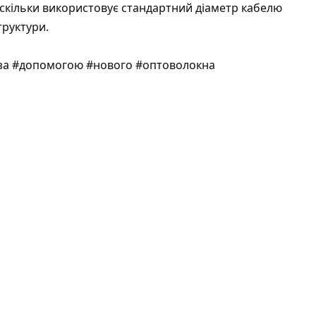
скільки використовує стандартний діаметр кабелю
труктури.
 #за #допомогою #нового #оптоволокна