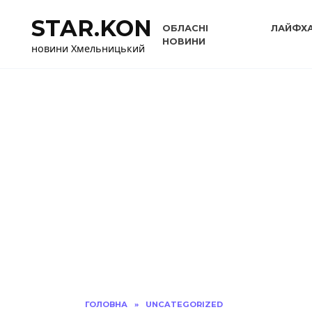
Перейти
STAR.KON
до
ОБЛАСНІ
ЛАЙФХ
вмісту
НОВИНИ
новини Хмельницький
ГОЛОВНА
»
UNCATEGORIZED