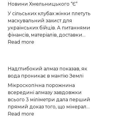
Новини Хмельницького “Є”
поверхнею
Марса
У сільських клубах жінки плетуть
маскувальний захист для
українських бійців. А питаннями
фінансів, матеріалів, доставки…
:
Read more
Гектари
сіток
для
Надглибокий алмаз показав, як
бійців:
вода проникає в мантію Землі
волонтери
з
Мікроскопічна порожнина
Поділля
всередині алмазу завдовжки
щодня
всього 3 міліметри дала перший
стають
прямий доказ того, що мінерал…
до
:
Read more
праці
Надглибокий
|
алмаз