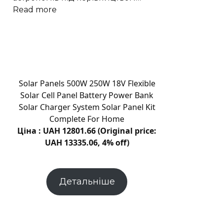
:
Read more
Астрономи
виявили
що
чорні
діри
викидають
Solar Panels 500W 250W 18V Flexible
стільки
Solar Cell Panel Battery Power Bank
ж
Solar Charger System Solar Panel Kit
речовини
Complete For Home
як
Ціна : UAH 12801.66 (Original price:
поглинають
UAH 13335.06, 4% off)
Детальніше