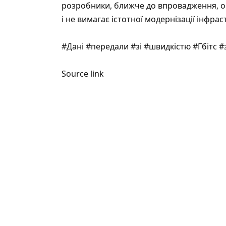
розробники, ближче до впровадження, о
і не вимагає істотної модернізації інфрас
#Дані #передали #зі #швидкістю #Гбітс
Source link