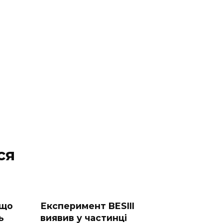
ся
 що
Експеримент BESIII
ь
виявив у частинці