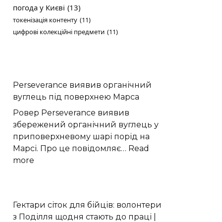
погода у Києві
(13)
токенізація контенту
(11)
цифрові колекційні предмети
(11)
Perseverance виявив органічний
вуглець під поверхнею Марса
Ровер Perseverance виявив
збережений органічний вуглець у
приповерхневому шарі порід на
Марсі. Про це повідомляє…
Read
:
more
Perseverance
виявив
органічний
Гектари сіток для бійців: волонтери
вуглець
з Поділля щодня стають до праці |
під