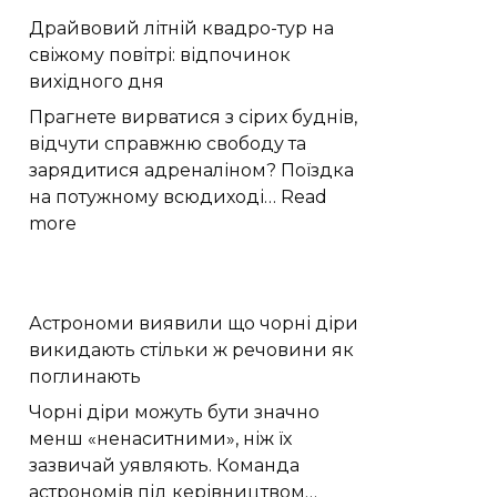
Новини
показав,
Драйвовий літній квадро-тур на
Хмельницького
як
свіжому повітрі: відпочинок
“Є”
вода
вихідного дня
проникає
в
Прагнете вирватися з сірих буднів,
мантію
відчути справжню свободу та
Землі
зарядитися адреналіном? Поїздка
на потужному всюдиході…
Read
:
more
Драйвовий
літній
квадро-
Астрономи виявили що чорні діри
тур
викидають стільки ж речовини як
на
поглинають
свіжому
повітрі:
Чорні діри можуть бути значно
відпочинок
менш «ненаситними», ніж їх
вихідного
зазвичай уявляють. Команда
дня
астрономів під керівництвом…