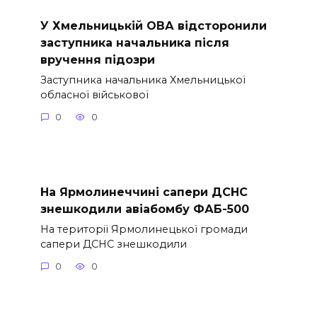
У Хмельницькій ОВА відсторонили
заступника начальника після
вручення підозри
Заступника начальника Хмельницької
обласної військової
0
0
На Ярмолинеччині сапери ДСНС
знешкодили авіабомбу ФАБ-500
На території Ярмолинецької громади
сапери ДСНС знешкодили
0
0