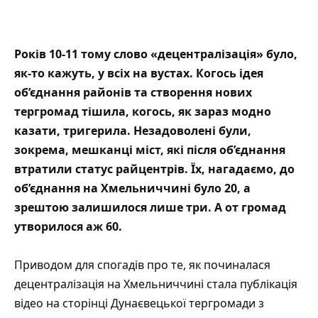
Років 10-11 тому слово «децентралізація» було,
як-то кажуть, у всіх на вустах. Когось ідея
об’єднання районів та створення нових
тергромад тішила, когось, як зараз модно
казати, тригерила. Незадоволені були,
зокрема, мешканці міст, які після об’єднання
втратили статус райцентрів. Їх, нагадаємо, до
об’єднання на Хмельниччині було 20, а
зрештою залишилося лише три. А от
громад
утворилося аж 60
.
Приводом для спогадів про те, як починалася
децентралізація на Хмельниччині стала публікація
відео на сторінці Дунаєвецької тергромади з