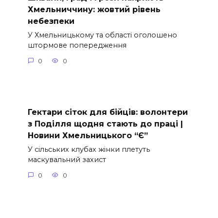
Хмельниччину: жовтий рівень
небезпеки
У Хмельницькому та області оголошено
штормове попередження
0
0
Гектари сіток для бійців: волонтери
з Поділля щодня стають до праці |
Новини Хмельницького “Є”
У сільських клубах жінки плетуть
маскувальний захист
0
0