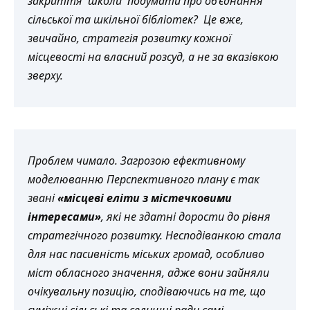
закриття школи подумати про об’єднання
сільської та шкільної бібліотек? Це вже,
звичайно, стратегія розвитку кожної
місцевості на власний розсуд, а не за вказівкою
зверху.
Проблем чимало. Загрозою ефективному
моделюванню Перспективного плану є так
звані
«місцеві еліти з містечковими
інтересами»
, які не здатні дорости до рівня
стратегічного розвитку. Несподіванкою стала
для нас пасивність міських громад, особливо
міст обласного значення, адже вони зайняли
очікувальну позицію, сподіваючись на те, що
суміжні сільські та селищні ради самі