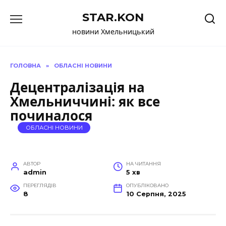
Перейти
STAR.KON
до
вмісту
новини Хмельницький
ГОЛОВНА
»
ОБЛАСНІ НОВИНИ
Децентралізація на
Хмельниччині: як все
починалося
ОБЛАСНІ НОВИНИ
АВТОР
НА ЧИТАННЯ
admin
5 хв
ПЕРЕГЛЯДІВ
ОПУБЛІКОВАНО
8
10 Серпня, 2025