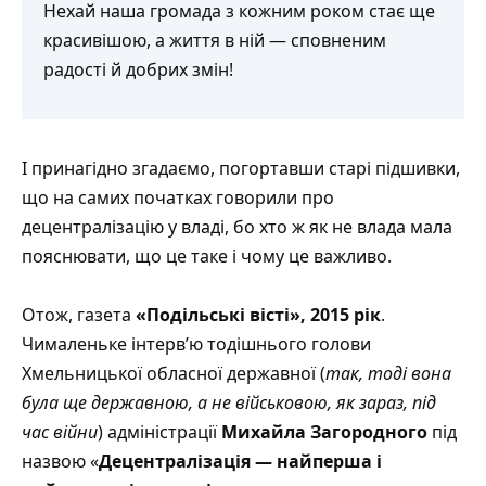
Нехай наша громада з кожним роком стає ще
красивішою, а життя в ній — сповненим
радості й добрих змін!
І принагідно згадаємо, погортавши старі підшивки,
що на самих початках говорили про
децентралізацію у владі, бо хто ж як не влада мала
пояснювати, що це таке і чому це важливо.
Отож, газета
«Подільські вісті», 2015 рік
.
Чималеньке інтерв’ю тодішнього голови
Хмельницької обласної державної (
так, тоді вона
була ще державною, а не військовою, як зараз, під
час війни
) адміністрації
Михайла Загородного
під
назвою «
Децентралізація — найперша і