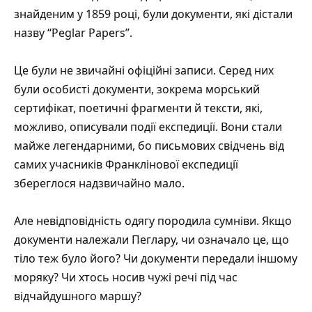
знайденим у 1859 році, були документи, які дістали
назву “Peglar Papers”.
Це були не звичайні офіційні записи. Серед них
були особисті документи, зокрема морський
сертифікат, поетичні фрагменти й тексти, які,
можливо, описували події експедиції. Вони стали
майже легендарними, бо письмових свідчень від
самих учасників Франклінової експедиції
збереглося надзвичайно мало.
Але невідповідність одягу породила сумніви. Якщо
документи належали Пеглару, чи означало це, що
тіло теж було його? Чи документи передали іншому
моряку? Чи хтось носив чужі речі під час
відчайдушного маршу?