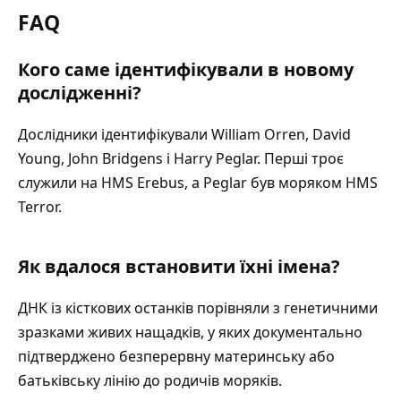
FAQ
Кого саме ідентифікували в новому
дослідженні?
Дослідники ідентифікували William Orren, David
Young, John Bridgens і Harry Peglar. Перші троє
служили на HMS Erebus, а Peglar був моряком HMS
Terror.
Як вдалося встановити їхні імена?
ДНК із кісткових останків порівняли з генетичними
зразками живих нащадків, у яких документально
підтверджено безперервну материнську або
батьківську лінію до родичів моряків.