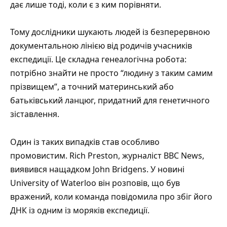
дає лише тоді, коли є з ким порівняти.
Тому дослідники шукають людей із безперервною
документальною лінією від родичів учасників
експедиції. Це складна генеалогічна робота:
потрібно знайти не просто “людину з таким самим
прізвищем”, а точний материнський або
батьківський ланцюг, придатний для генетичного
зіставлення.
Один із таких випадків став особливо
промовистим. Rich Preston, журналіст BBC News,
виявився нащадком John Bridgens. У
новині
University of Waterloo
він розповів, що був
вражений, коли команда повідомила про збіг його
ДНК із одним із моряків експедиції.