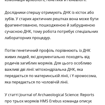
Дослідники спершу отримують ДНК із кісток або
зубів. У старих арктичних рештках вона може бути
фрагментованою, пошкодженою й забрудненою
сучасною ДНК, тому робота потребує спеціальних
лабораторних процедур.
Потім генетичний профіль порівнюють із ДНК
живих людей, які документально походять від
родичів загиблих моряків. Для цього особливо
важливі дві лінії: мітохондріальна ДНК, яка
передається по материнській лінії, і Y-хромосома,
яка передається по чоловічій лінії.
У
статті Journal of Archaeological Science: Reports
про трьох моряків HMS Erebus
команда описує