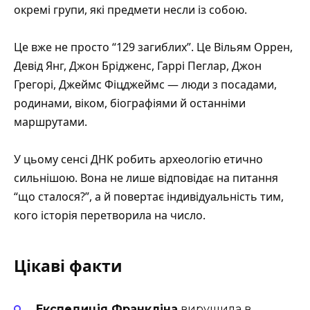
окремі групи, які предмети несли із собою.
Це вже не просто “129 загиблих”. Це Вільям Оррен,
Девід Янг, Джон Брідженс, Гаррі Пеглар, Джон
Грегорі, Джеймс Фіцджеймс — люди з посадами,
родинами, віком, біографіями й останніми
маршрутами.
У цьому сенсі ДНК робить археологію етично
сильнішою. Вона не лише відповідає на питання
“що сталося?”, а й повертає індивідуальність тим,
кого історія перетворила на число.
Цікаві факти
Експедиція Франкліна
вирушила в