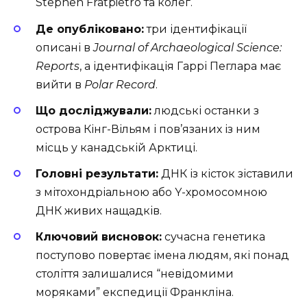
Stephen Fratpietro та колег.
Де опубліковано:
три ідентифікації
описані в
Journal of Archaeological Science:
Reports
, а ідентифікація Гаррі Пеглара має
вийти в
Polar Record
.
Що досліджували:
людські останки з
острова Кінг-Вільям і пов’язаних із ним
місць у канадській Арктиці.
Головні результати:
ДНК із кісток зіставили
з мітохондріальною або Y-хромосомною
ДНК живих нащадків.
Ключовий висновок:
сучасна генетика
поступово повертає імена людям, які понад
століття залишалися “невідомими
моряками” експедиції Франкліна.