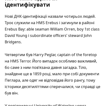
ідентифікувати
Нові ДНК-ідентифікації назвали чотирьох людей.
Троє служили на HMS Erebus і загинули в районі
Erebus Bay: able seaman William Orren, boy 1st class
David Young і subordinate officers’ steward John
Bridgens.
Четвертим був Harry Peglar, captain of the foretop
на HMS Terror. Його випадок особливо важливий,
бо саме з ним пов’язана давня загадка. Тіло,
знайдене ще в 1859 році, мало при собі документи
Пеглара, але одяг не відповідав його рангу, тому
історики десятиліттями сперечалися, чи справді це
був він.
У
повідомленні University of Waterloo через