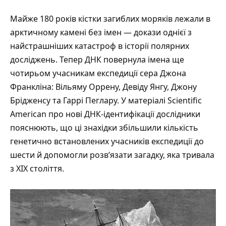
Майже 180 років кістки загиблих моряків лежали в
арктичному камені без імен — докази однієї з
найстрашніших катастроф в історії полярних
досліджень. Тепер ДНК повернула імена ще
чотирьом учасникам експедиції сера Джона
Франкліна: Вільяму Оррену, Девіду Янгу, Джону
Брідженсу та Гаррі Пеглару. У
матеріалі Scientific
American про нові ДНК-ідентифікації
дослідники
пояснюють, що ці знахідки збільшили кількість
генетично встановлених учасників експедиції до
шести й допомогли розв’язати загадку, яка тривала
з XIX століття.