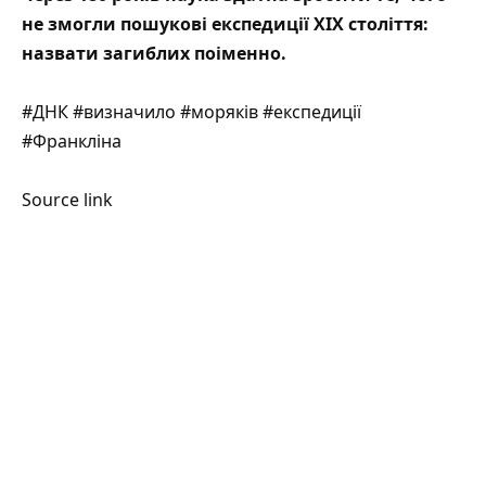
не змогли пошукові експедиції XIX століття:
назвати загиблих поіменно.
#ДНК #визначило #моряків #експедиції
#Франкліна
Source link