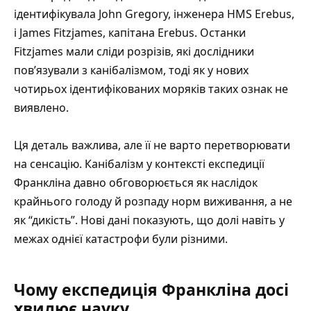
ідентифікувала John Gregory, інженера HMS Erebus,
і James Fitzjames, капітана Erebus. Останки
Fitzjames мали сліди розрізів, які дослідники
пов’язували з канібалізмом, тоді як у нових
чотирьох ідентифікованих моряків таких ознак не
виявлено.
Ця деталь важлива, але її не варто перетворювати
на сенсацію. Канібалізм у контексті експедиції
Франкліна давно обговорюється як наслідок
крайнього голоду й розпаду норм виживання, а не
як “дикість”. Нові дані показують, що долі навіть у
межах однієї катастрофи були різними.
Чому експедиція Франкліна досі
хвилює науку