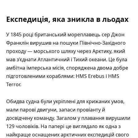
Експедиція, яка зникла в льодах
У 1845 році британський мореплавець сер Джон
Франклін вирушив на пошуки
Північно-Західного
проходу
— морського шляху через Арктику, який
мав з’єднати Атлантичний і Тихий океани. Це була
амбітна імперська місія, споряджена двома добре
підготовленими кораблями: HMS Erebus і HMS
Terror.
Обидва судна були укріплені для крижаних умов,
мали парові двигуни, запаси провіанту й
досвідчену команду. Загалом у плавання вирушили
129 чоловіків. На папері це виглядало як одна з
найкраще оснащених арктичних експедицій свого