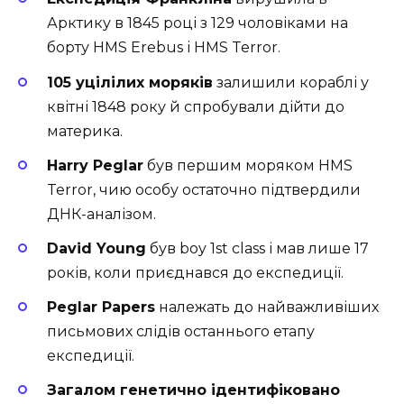
Арктику в 1845 році з 129 чоловіками на
борту HMS Erebus і HMS Terror.
105 уцілілих моряків
залишили кораблі у
квітні 1848 року й спробували дійти до
материка.
Harry Peglar
був першим моряком HMS
Terror, чию особу остаточно підтвердили
ДНК-аналізом.
David Young
був boy 1st class і мав лише 17
років, коли приєднався до експедиції.
Peglar Papers
належать до найважливіших
письмових слідів останнього етапу
експедиції.
Загалом генетично ідентифіковано