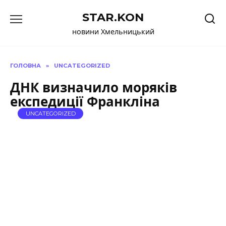
Перейти
STAR.KON
до
вмісту
новини Хмельницький
ГОЛОВНА
»
UNCATEGORIZED
ДНК визначило моряків
експедиції Франкліна
UNCATEGORIZED