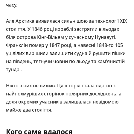
часу.
Але Арктика виявилася сильнішою за технології XIX
століття. У 1846 році кораблі застрягли в льодах
біля острова Кінг-Вільям у сучасному Нунавуті.
Франклін помер у 1847 році, а навесні 1848-го 105
уцілілих вирішили залишити судна й рушити пішки
на південь, тягнучи човни по льоду та кам’янистій
тундрі.
Ніхто з них не вижив. Ця історія стала однією з
найпохмуріших сторінок
полярних досліджень
, а
доля окремих учасників залишалася невідомою
майже два століття.
Кого саме вдалося