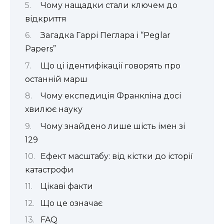
Чому нащадки стали ключем до
відкриття
Загадка Гаррі Пеглара і “Peglar
Papers”
Що ці ідентифікації говорять про
останній марш
Чому експедиція Франкліна досі
хвилює науку
Чому знайдено лише шість імен зі
129
Ефект масштабу: від кістки до історії
катастрофи
Цікаві факти
Що це означає
FAQ