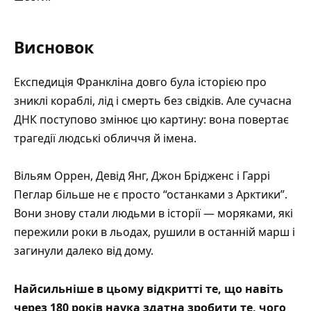
Висновок
Експедиція Франкліна довго була історією про
зниклі кораблі, лід і смерть без свідків. Але сучасна
ДНК поступово змінює цю картину: вона повертає
трагедії людські обличчя й імена.
Вільям Оррен, Девід Янг, Джон Брідженс і Гаррі
Пеглар більше не є просто “останками з Арктики”.
Вони знову стали людьми в історії — моряками, які
пережили роки в льодах, рушили в останній марш і
загинули далеко від дому.
Найсильніше в цьому відкритті те, що навіть
через 180 років наука здатна зробити те, чого