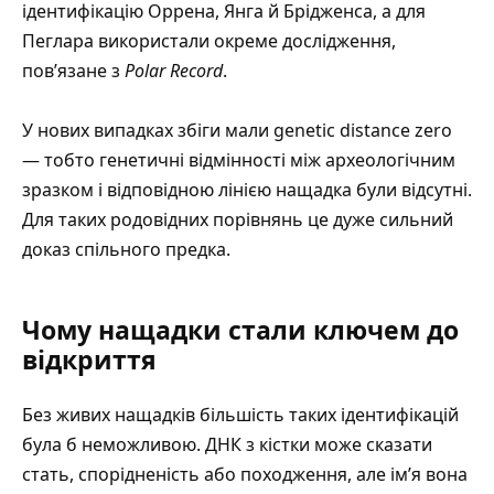
ідентифікацію Оррена, Янга й Брідженса, а для
Пеглара використали окреме дослідження,
пов’язане з
Polar Record
.
У нових випадках збіги мали genetic distance zero
— тобто генетичні відмінності між археологічним
зразком і відповідною лінією нащадка були відсутні.
Для таких родовідних порівнянь це дуже сильний
доказ спільного предка.
Чому нащадки стали ключем до
відкриття
Без живих нащадків більшість таких ідентифікацій
була б неможливою. ДНК з кістки може сказати
стать, спорідненість або походження, але ім’я вона