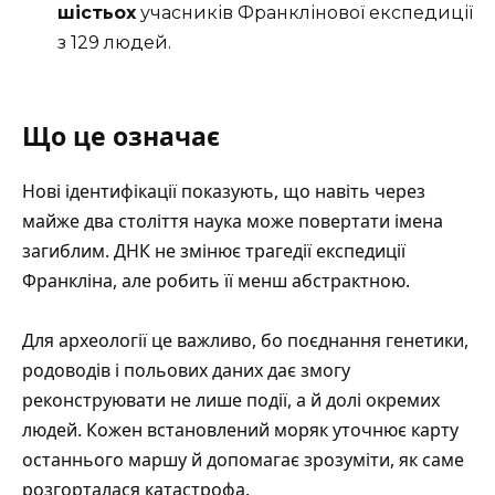
шістьох
учасників Франклінової експедиції
з 129 людей.
Що це означає
Нові ідентифікації показують, що навіть через
майже два століття наука може повертати імена
загиблим. ДНК не змінює трагедії експедиції
Франкліна, але робить її менш абстрактною.
Для археології це важливо, бо поєднання генетики,
родоводів і польових даних дає змогу
реконструювати не лише події, а й долі окремих
людей. Кожен встановлений моряк уточнює карту
останнього маршу й допомагає зрозуміти, як саме
розгорталася катастрофа.