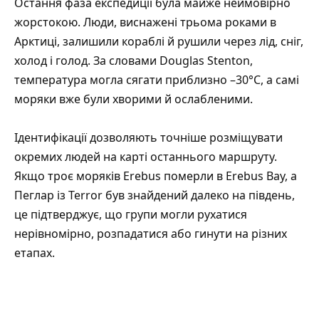
Остання фаза експедиції була майже неймовірно
жорстокою. Люди, виснажені трьома роками в
Арктиці, залишили кораблі й рушили через лід, сніг,
холод і голод. За словами Douglas Stenton,
температура могла сягати приблизно –30°C, а самі
моряки вже були хворими й ослабленими.
Ідентифікації дозволяють точніше розміщувати
окремих людей на карті останнього маршруту.
Якщо троє моряків Erebus померли в Erebus Bay, а
Пеглар із Terror був знайдений далеко на південь,
це підтверджує, що групи могли рухатися
нерівномірно, розпадатися або гинути на різних
етапах.