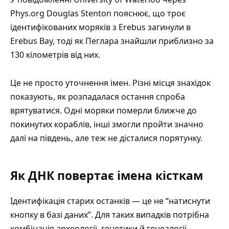
Phys.org
Douglas Stenton пояснює, що троє
ідентифікованих моряків з Erebus загинули в
Erebus Bay, тоді як Пеглара знайшли приблизно за
130 кілометрів від них.
Це не просто уточнення імен. Різні місця знахідок
показують, як розпадалася остання спроба
врятуватися. Одні моряки померли ближче до
покинутих кораблів, інші змогли пройти значно
далі на південь, але теж не дісталися порятунку.
Як ДНК повертає імена кісткам
Ідентифікація старих останків — це не “натиснути
кнопку в базі даних”. Для таких випадків потрібна
комбінація археології, генетики й генеалогії.