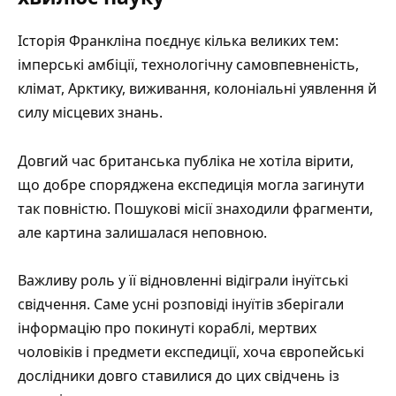
Історія Франкліна поєднує кілька великих тем:
імперські амбіції, технологічну самовпевненість,
клімат, Арктику, виживання, колоніальні уявлення й
силу місцевих знань.
Довгий час британська публіка не хотіла вірити,
що добре споряджена експедиція могла загинути
так повністю. Пошукові місії знаходили фрагменти,
але картина залишалася неповною.
Важливу роль у її відновленні відіграли інуїтські
свідчення. Саме усні розповіді інуїтів зберігали
інформацію про покинуті кораблі, мертвих
чоловіків і предмети експедиції, хоча європейські
дослідники довго ставилися до цих свідчень із