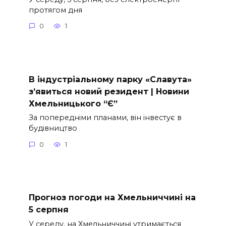
протягом дня
0
1
В індустріальному парку «Славута»
з’явиться новий резидент | Новини
Хмельницького “Є”
За попередніми планами, він інвестує в
будівництво
0
1
Прогноз погоди на Хмельниччині на
5 серпня
У середу, на Хмельниччині утримається