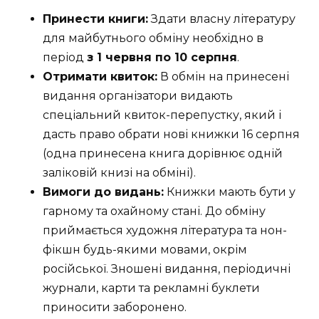
Принести книги:
Здати власну літературу
для майбутнього обміну необхідно в
період
з 1 червня по 10 серпня
.
Отримати квиток:
В обмін на принесені
видання організатори видають
спеціальний квиток-перепустку, який і
дасть право обрати нові книжки 16 серпня
(одна принесена книга дорівнює одній
заліковій книзі на обміні).
Вимоги до видань:
Книжки мають бути у
гарному та охайному стані. До обміну
приймається художня література та нон-
фікшн будь-якими мовами, окрім
російської. Зношені видання, періодичні
журнали, карти та рекламні буклети
приносити заборонено.