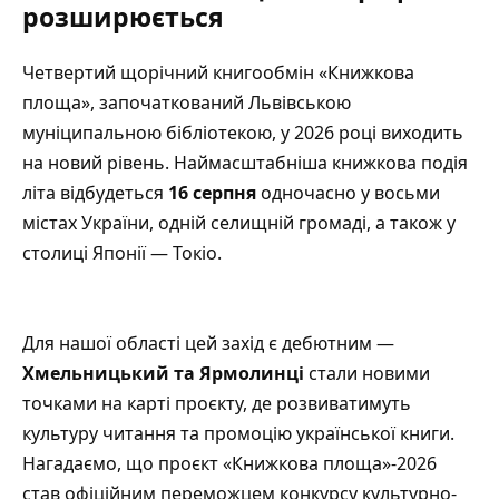
розширюється
Четвертий щорічний книгообмін «Книжкова
площа», започаткований Львівською
муніципальною бібліотекою, у 2026 році виходить
на новий рівень. Наймасштабніша книжкова подія
літа відбудеться
16 серпня
одночасно у восьми
містах України, одній селищній громаді, а також у
столиці Японії — Токіо.
Для нашої області цей захід є дебютним —
Хмельницький та Ярмолинці
стали новими
точками на карті проєкту, де розвиватимуть
культуру читання та промоцію української книги.
Нагадаємо, що проєкт «Книжкова площа»-2026
став офіційним переможцем конкурсу культурно-