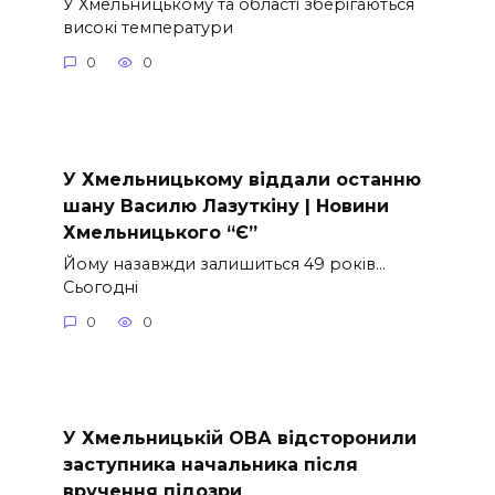
У Хмельницькому та області зберігаються
високі температури
0
0
У Хмельницькому віддали останню
шану Василю Лазуткіну | Новини
Хмельницького “Є”
Йому назавжди залишиться 49 років…
Сьогодні
0
0
У Хмельницькій ОВА відсторонили
заступника начальника після
вручення підозри