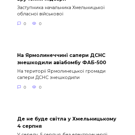
Заступника начальника Хмельницької
обласної військової
0
0
На Ярмолинеччині сапери ДСНС
знешкодили авіабомбу ФАБ-500
На території Ярмолинецької громади
сапери ДСНС знешкодили
0
0
Де не буде світла у Хмельницькому
4 серпня
У середу, 5 серпня, без електроенергії