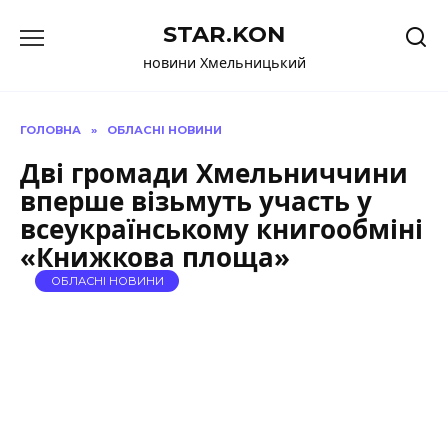
Перейти
STAR.KON
до
вмісту
новини Хмельницький
ГОЛОВНА
»
ОБЛАСНІ НОВИНИ
Дві громади Хмельниччини
вперше візьмуть участь у
всеукраїнському книгообміні
«Книжкова площа»
ОБЛАСНІ НОВИНИ