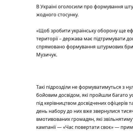
В Україні оголосили про формування шт
жодного стосунку.
«Щоб зробити українську оборону ще ефе
території – держава має підтримувати д
спрямовано формування штурмових бриг
Музичук.
Такі підрозділи не формуватимуться з нул
бойовим досвідом, які пройшли багато у
під керівництвом досвідчених офіцерів т
день набору до них вже звернулися тися
вмотивованих громадян, які звільнятимут
кампанії — «Час повертати своє» — прим.