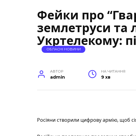
Фейки про “Гва
землетруси та 
Укртелекому: п
ОБЛАСНІ НОВИНИ
АВТОР
НА ЧИТАННЯ
admin
9 хв
Росіяни створили цифрову армію, щоб сія