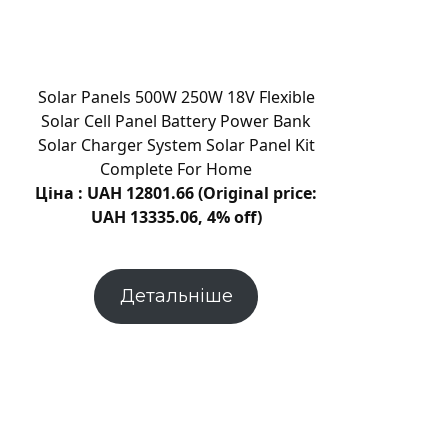
викрив
мандрівну
чорну
діру
Solar Panels 500W 250W 18V Flexible
в
Solar Cell Panel Battery Power Bank
околицях
Solar Charger System Solar Panel Kit
галактики
Complete For Home
Ціна : UAH 12801.66 (Original price:
UAH 13335.06, 4% off)
Детальніше