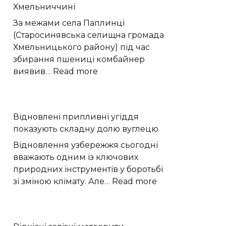
Хмельниччині
років
історії
За межами села Паплинці
Європи
(Старосинявська селищна громада
Хмельницького району) під час
збирання пшениці комбайнер
:
виявив…
Read more
Вибухонебезпечний
предмет
виявили
Відновлені припливні угіддя
на
показують складну долю вуглецю
полі
під
Відновлення узбережжя сьогодні
час
вважають одним із ключових
жнив
природних інструментів у боротьбі
на
:
зі зміною клімату. Але…
Read more
Хмельниччині
Відновлені
припливні
угіддя