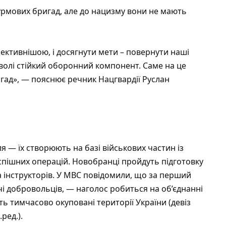
урмових бригад, але до нацизму вони не мають
ктивнішою, і досягнути мети – повернути наші
оволі стійкий оборонний компонент. Саме на це
ад», — пояснює речник Нацгвардії Руслан
я — їх створюють на базі військових частин із
спішних операцій. Новобранці пройдуть підготовку
а інструкторів. У МВС повідомили, що за перший
чі добровольців, — наголос робиться на об’єднанні
ь тимчасово окуповані території України (девіз
ред.).