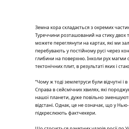
Земна кора складається з окремих частин
Туреччини розташований на стику двох те
можете переглянути на картах, які ми за
перебувають у постійному русі через конв
глибини на поверхню. Інколи рух магми 
тектонічних плит, в результаті яких і ста
“Чому ж тоді землетруси були відчутні і в 
Справа в сейсмічних хвилях, які породжу
нашої планети, дуже повільно зменшують
відстані. Однак, це не означає, що у Нью-
підкреслюють фактчекери.
Що стосується ракетних ударів росії по Ук