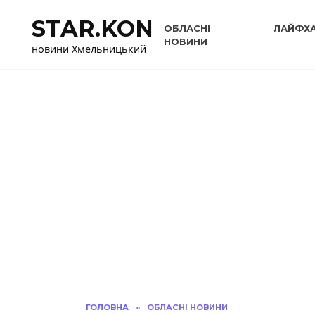
Перейти
STAR.KON
до
ОБЛАСНІ
ЛАЙФХ
вмісту
НОВИНИ
новини Хмельницький
ГОЛОВНА
»
ОБЛАСНІ НОВИНИ