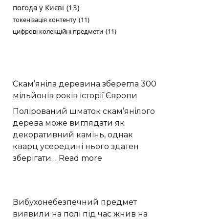
погода у Києві
(13)
токенізація контенту
(11)
цифрові колекційні предмети
(11)
Скам’яніла деревина зберегла 300
мільйонів років історії Європи
Полірований шматок скам’янілого
дерева може виглядати як
декоративний камінь, однак
кварц усередині нього здатен
:
зберігати…
Read more
Скам’яніла
деревина
зберегла
Вибухонебезпечний предмет
300
виявили на полі під час жнив на
мільйонів