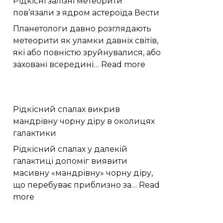
Рідкісні залізні метеорити
показують
пов’язали з ядром астероїда Вести
складну
долю
Планетологи давно розглядають
вуглецю
метеорити як уламки давніх світів,
які або повністю зруйнувалися, або
:
заховані всередині…
Read more
Рідкісні
залізні
метеорити
Рідкісний спалах викрив
пов’язали
мандрівну чорну діру в околицях
з
галактики
ядром
астероїда
Рідкісний спалах у далекій
Вести
галактиці допоміг виявити
масивну «мандрівну» чорну діру,
що перебуває приблизно за…
Read
:
more
Рідкісний
спалах