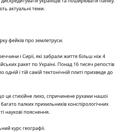
дискредитувати українців та поширювати паніку.
ть актуальні теми.
ірку фейків про землетруси.
еччини і Сирії, які забрали життя більш ніж 4
йських ракет по Україні. Понад 16 тисяч репостів
о одній і тій самій тектонічній плиті призведе до
що це стихійне лихо, спричинене рухами нашої
я багато палких прихильників конспірологічних
ті наукові пояснення.
ний курс географії.