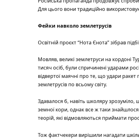
Російська пропаганда продовжує спроби 
Для цього вони традиційно використовую
Фейки навколо землетрусів
Освітній проєкт
“Нота Єнота”
зібрав підб
Мовляв, великі землетруси на кордоні Тур
тисяч осіб, були спричинені ударами росі
відвертої маячні про те, що удари ракет п
землетрусів по всьому світу.
Здавалося б, навіть школяру зрозуміло, 
земної кори, однак все ж таки знайшлос
теорій, які відмовляються приймати прос
Тож фактчекери вирішили нагадати шкіль