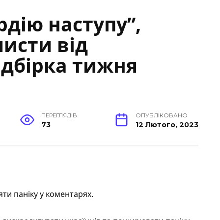
рдію наступу”,
листи від
ідбірка тижня
ПЕРЕГЛЯДІВ
ОПУБЛІКОВАНО
73
12 Лютого, 2023
ти паніку у коментарях.