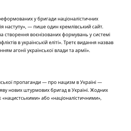
ереформованих у бригади націоналістичних
ія наступу», — пише один кремлівський сайт.
на створення воєнізованих формувань у системі
ліктів в українській еліті». Третє видання назвав
ям агонії української влади та армії».
ської пропаганди — про нацизм в Україні —
ояву нових штурмових бригад в Україні. Жодних
и є «нацистськими» або «націоналістичними»,