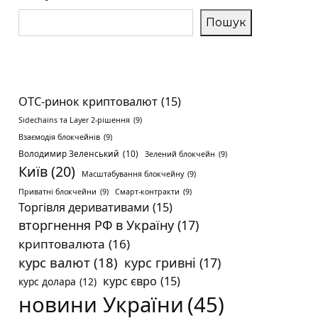
Пошук
OTC-ринок криптовалют
(15)
Sidechains та Layer 2-рішення
(9)
Взаємодія блокчейнів
(9)
Володимир Зеленський
(10)
Зелений блокчейн
(9)
Київ
(20)
Масштабування блокчейну
(9)
Приватні блокчейни
(9)
Смарт-контракти
(9)
Торгівля деривативами
(15)
вторгнення РФ в Україну
(17)
криптовалюта
(16)
курс валют
(18)
курс гривні
(17)
курс євро
(15)
курс долара
(12)
новини України
(45)