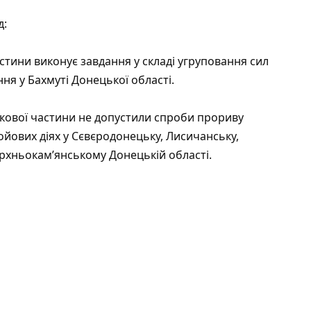
д:
астини виконує завдання у складі угруповання сил
ня у Бахмуті Донецької області.
ькової частини не допустили спроби прориву
ойових діях у Сєвєродонецьку, Лисичанську,
ерхньокам’янському Донецькій області.