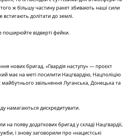
До того ж більшу частину ракет збивають наші сили
е встигають долітати до землі.
не поширюйте відверті фейки.
ння нових бригад. «Гвардія наступу» — проєкт
який має на меті посилити Нацгвардію, Нацполіцію
 майбутнього звільнення Луганська, Донецька та
Уряду намагаються дискредитувати.
и на появу додаткових бригад у складі Нацгвардії,
ужби, і знову заговорили про «нацистські