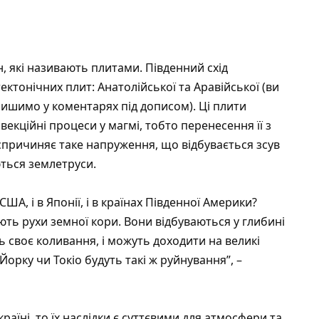
, які називають плитами. Південний схід
ктонічних плит: Анатолійської та Аравійської (ви
лишимо у коментарях під дописом). Ці плити
екційні процеси у магмі, тобто перенесення її з
спричиняє таке напруження, що відбувається зсув
ються землетруси.
США, і в Японії, і в країнах Південної Америки?
ють рухи земної кори. Вони відбуваються у глибині
 своє коливання, і можуть доходити на великі
Йорку чи Токіо будуть такі ж руйнування”, –
раїні, то їх наслідки є суттєвими для атмосфери та