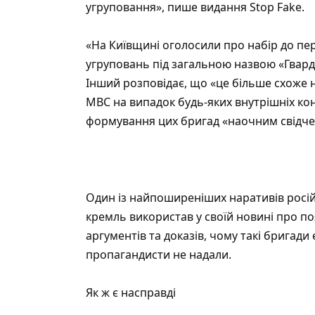
угруповання», пише видання
Stop Fake
.
«На Київщині оголосили про набір до п
угруповань під загальною назвою «Гвард
Інший розповідає, що «це більше схоже 
МВС на випадок будь-яких внутрішніх конф
формування цих бригад «наочним свідченн
Один із найпоширеніших наративів росій
кремль використав у своїй новині про п
аргументів та доказів, чому такі бригад
пропагандисти не надали.
Як ж є насправді