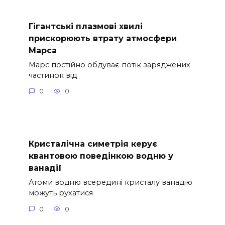
Гігантські плазмові хвилі
прискорюють втрату атмосфери
Марса
Марс постійно обдуває потік заряджених
частинок від
0
0
Кристалічна симетрія керує
квантовою поведінкою водню у
ванадії
Атоми водню всередині кристалу ванадію
можуть рухатися
0
0