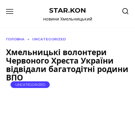
Перейти
STAR.KON
до
вмісту
новини Хмельницький
ГОЛОВНА
»
UNCATEGORIZED
Хмельницькі волонтери
Червоного Хреста України
відвідали багатодітні родини
ВПО
UNCATEGORIZED