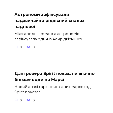
Астрономи зафіксували
надзвичайно рідкісний спалах
наднової
Міжнародна команда астрономів
зафіксувала один із найрідкісніших
0
0
Дані ровера Spirit показали значно
більше води на Марсі
Новий аналіз архівних даних марсохода
Spirit показав
0
0