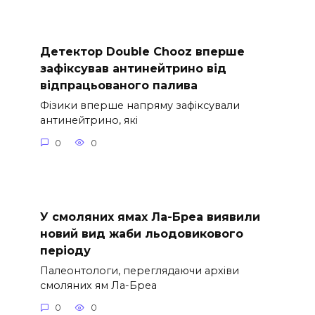
Детектор Double Chooz вперше
зафіксував антинейтрино від
відпрацьованого палива
Фізики вперше напряму зафіксували
антинейтрино, які
0
0
У смоляних ямах Ла-Бреа виявили
новий вид жаби льодовикового
періоду
Палеонтологи, переглядаючи архіви
смоляних ям Ла-Бреа
0
0