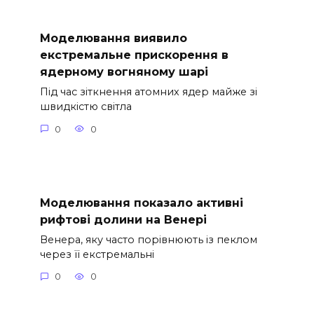
Моделювання виявило
екстремальне прискорення в
ядерному вогняному шарі
Під час зіткнення атомних ядер майже зі
швидкістю світла
0
0
Моделювання показало активні
рифтові долини на Венері
Венера, яку часто порівнюють із пеклом
через її екстремальні
0
0