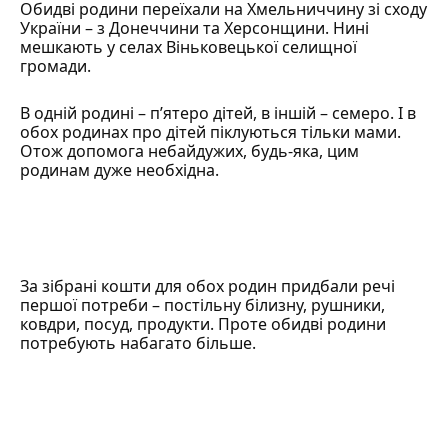
Обидві родини переїхали на Хмельниччину зі сходу
України – з Донеччини та Херсонщини. Нині
мешкають у селах Віньковецької селищної
громади.
В одній родині – п’ятеро дітей, в іншій – семеро. І в
обох родинах про дітей піклуються тільки мами.
Отож допомога небайдужих, будь-яка, цим
родинам дуже необхідна.
За зібрані кошти для обох родин придбали речі
першої потреби – постільну білизну, рушники,
ковдри, посуд, продукти. Проте обидві родини
потребують набагато більше.