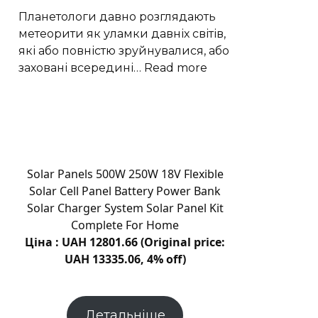
долю
Планетологи давно розглядають
вуглецю
метеорити як уламки давніх світів,
які або повністю зруйнувалися, або
:
заховані всередині…
Read more
Рідкісні
залізні
метеорити
пов’язали
з
ядром
Solar Panels 500W 250W 18V Flexible
астероїда
Solar Cell Panel Battery Power Bank
Вести
Solar Charger System Solar Panel Kit
Complete For Home
Ціна : UAH 12801.66 (Original price:
UAH 13335.06, 4% off)
Детальніше