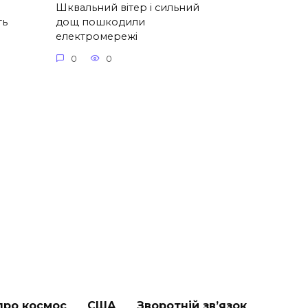
Шквальний вітер і сильний
ть
дощ пошкодили
електромережі
0
0
про космос
США
Зворотній зв’язок