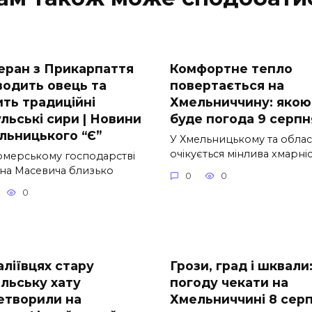
еран з Прикарпаття
Комфортне тепло
водить овець та
повертається на
ить традиційні
Хмельниччину: якою
льські сири | Новини
буде погода 9 серпн
льницького “Є”
У Хмельницькому та облас
очікується мінлива хмарні
рмерському господарстві
на Масевича близько
0
0
0
аліївцях стару
Грози, град і шквали
ільську хату
погоду чекати на
етворили на
Хмельниччині 8 сер