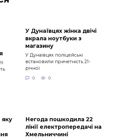
У Дунаївцях жінка двічі
вкрала ноутбуки з
магазину
я
У Дунаївцях поліцейські
встановили причетність 21-
ті
річної
сть
0
0
: яку
Негода пошкодила 22
лінії електропередачі на
пня
Хмельниччині