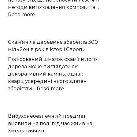
методи виготовлення композитів…
:
Read more
Моделювання
показало,
як
Скам’яніла деревина зберегла 300
мікрогравітація
мільйонів років історії Європи
змінює
виробництво
Полірований шматок скам’янілого
вуглепластику
дерева може виглядати як
декоративний камінь, однак
кварц усередині нього здатен
:
зберігати…
Read more
Скам’яніла
деревина
зберегла
Вибухонебезпечний предмет
300
виявили на полі під час жнив на
мільйонів
Хмельниччині
років