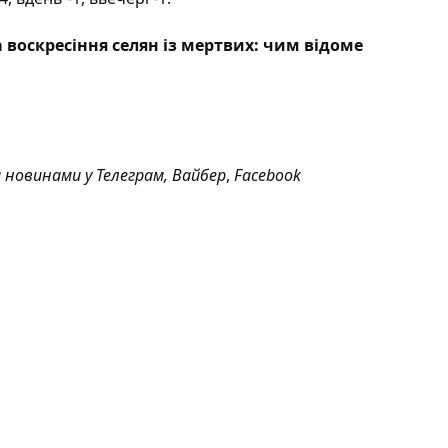
а воскресіння селян із мертвих: чим відоме
а новинами у
Телеграм
,
Вайбер
,
Facebook