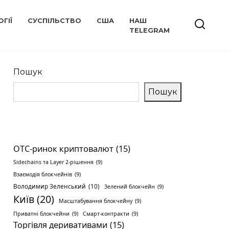
ГІЇ
СУСПІЛЬСТВО
США
НАШ
TELEGRAM
Пошук
Пошук
OTC-ринок криптовалют
(15)
Sidechains та Layer 2-рішення
(9)
Взаємодія блокчейнів
(9)
Володимир Зеленський
(10)
Зелений блокчейн
(9)
Київ
(20)
Масштабування блокчейну
(9)
Приватні блокчейни
(9)
Смарт-контракти
(9)
Торгівля деривативами
(15)