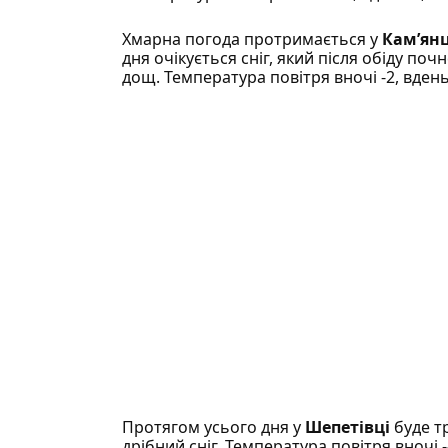
Хмарна погода протримається у
Кам’янц
дня очікується сніг, який після обіду поч
дощ. Температура повітря вночі -2, вдень 
Протягом усього дня у
Шепетівці
буде т
дрібний сніг. Температура повітря вночі -4