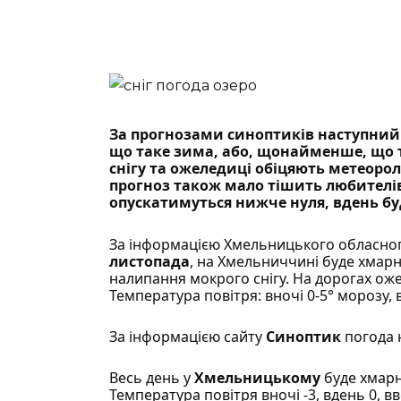
За прогнозами синоптиків наступни
що таке зима, або, щонайменше, що та
снігу та ожеледиці обіцяють метеорол
прогноз також мало тішить любителів
опускатимуться нижче нуля, вдень бу
За інформацією
Хмельницького обласного
листопада
, на Хмельниччині буде хмарн
налипання мокрого снігу. На дорогах ожел
Температура повітря: вночі 0-5° морозу, в
За інформацією сайту
Синоптик
погода 
Весь день у
Хмельницькому
буде хмарн
Температура повітря вночі -3, вдень 0, вв