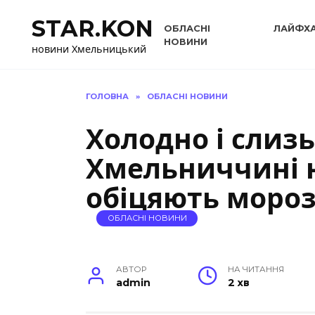
Перейти
STAR.KON
до
ОБЛАСНІ
ЛАЙФХ
вмісту
НОВИНИ
новини Хмельницький
ГОЛОВНА
»
ОБЛАСНІ НОВИНИ
Холодно і слизь
Хмельниччині 
обіцяють моро
ОБЛАСНІ НОВИНИ
АВТОР
НА ЧИТАННЯ
admin
2 хв