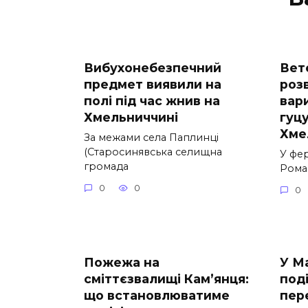
Вибухонебезпечний
Вет
предмет виявили на
роз
полі під час жнив на
вар
Хмельниччині
гуцу
Хме
За межами села Паплинці
(Старосинявська селищна
У фе
громада
Рома
0
0
0
Пожежа на
У М
сміттєзвалищі Кам’янця:
под
що встановлюватиме
пер