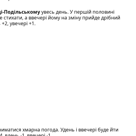
і-Подільському
увесь день. У першій половині
не стихати, а ввечері йому на зміну прийде дрібний
+2, увечері +1.
риматися хмарна погода. Удень і ввечері буде йти
, вдень -1, ввечері -1.