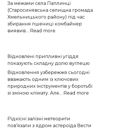
історії
За межами села Паплинці
Європи
(Старосинявська селищна громада
Хмельницького району) під час
збирання пшениці комбайнер
:
виявив…
Read more
Вибухонебезпечний
предмет
виявили
Відновлені припливні угіддя
на
показують складну долю вуглецю
полі
під
Відновлення узбережжя сьогодні
час
вважають одним із ключових
жнив
природних інструментів у боротьбі
на
:
зі зміною клімату. Але…
Read more
Хмельниччині
Відновлені
припливні
угіддя
Рідкісні залізні метеорити
показують
пов’язали з ядром астероїда Вести
складну