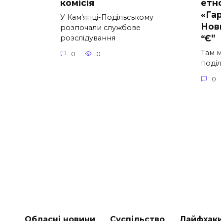
комісія
етн
«Гар
У Кам’янці-Подільському
Нов
розпочали службове
“Є”
розслідування
Там 
0
0
поділ
0
Обласні новини
Суспільство
Лайфхак