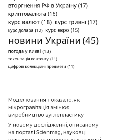
вторгнення РФ в Україну
(17)
криптовалюта
(16)
курс валют
(18)
курс гривні
(17)
курс євро
(15)
курс долара
(12)
новини України
(45)
погода у Києві
(13)
токенізація контенту
(11)
цифрові колекційні предмети
(11)
Моделювання показало, як
мікрогравітація змінює
виробництво вуглепластику
У новому дослідженні, описаному
на порталі Scienmag, науковці
показують, що переносити наземні