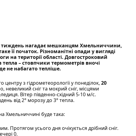
й тиждень нагадає мешканцям Хмельниччини,
ке її початок. Різноманітні опади у вигляді
оги на території області. Довгостроковий
 тепла – стовпчики термометрів вночі
де не набагато тепліше.
 центру з гідрометеорології
у понеділок,
20
о, невеликий сніг та мокрий сніг, місцями
едиця. Вітер південно-східний 5-10 м/с.
день від 2° морозу до 3° тепла.
на Хмельниччині буде така:
им. Протягом усього дня очікується дрібний сніг.
ечері 0.