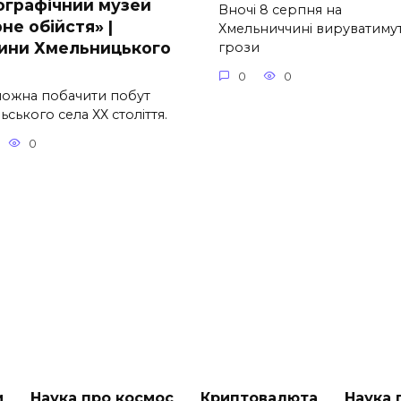
ографічний музей
Вночі 8 серпня на
не обійстя» |
Хмельниччині вируватиму
ини Хмельницького
грози
0
0
можна побачити побут
ьського села ХХ століття.
0
и
Наука про космос
Криптовалюта
Наука 