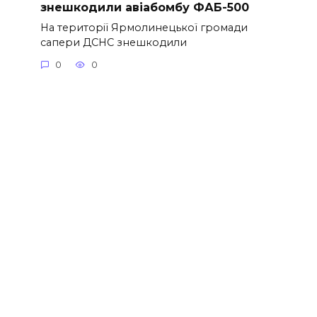
знешкодили авіабомбу ФАБ-500
На території Ярмолинецької громади
сапери ДСНС знешкодили
0
0