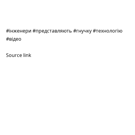
#інженери #представляють #гнучку #технологію
#відео
Source link