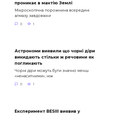
проникає в мантію Землі
Мікроскопічна порожнина всередині
алмазу завдовжки
0
1
Астрономи виявили що чорні діри
викидають стільки ж речовини як
поглинають
Чорні діри можуть бути значно менш
«ненаситними», ніж
0
1
Експеримент BESIII виявив у