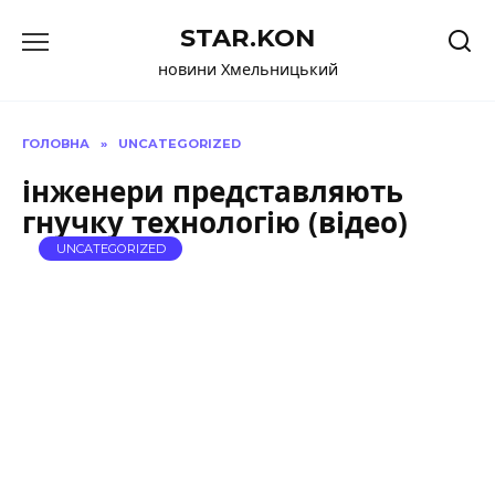
Перейти
STAR.KON
до
вмісту
новини Хмельницький
ГОЛОВНА
»
UNCATEGORIZED
інженери представляють
гнучку технологію (відео)
UNCATEGORIZED