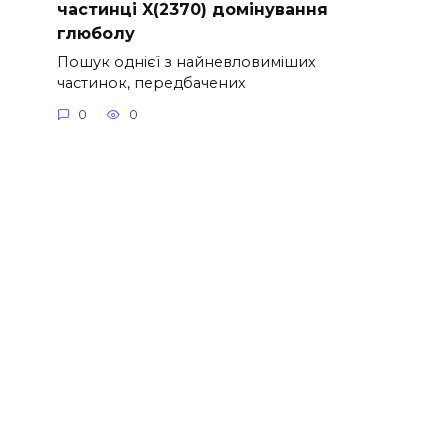
частинці X(2370) домінування
глюболу
Пошук однієї з найневловиміших
частинок, передбачених
0
0