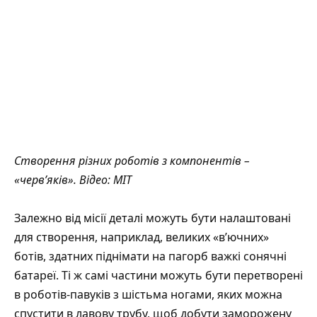
Створення різних роботів з компонентів –
«черв’яків». Відео: MIT
Залежно від місії деталі можуть бути налаштовані
для створення, наприклад, великих «в’ючних»
ботів, здатних піднімати на пагорб важкі сонячні
батареї. Ті ж самі частини можуть бути перетворені
в роботів-павуків з шістьма ногами, яких можна
спустити в лавову трубу, щоб добути заморожену