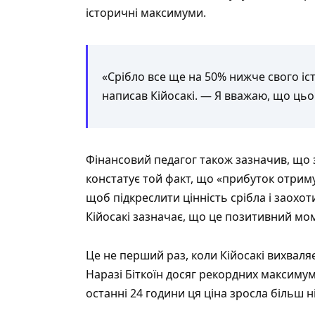
історичні максимуми.
«Срібло все ще на 50% нижче свого і
написав Кійосакі. — Я вважаю, що цьог
Фінансовий педагог також зазначив, що 
констатує той факт, що «прибуток отримує
щоб підкреслити цінність срібла і заохо
Кійосакі зазначає, що це позитивний мо
Це не перший раз, коли Кійосакі вихваляє
Наразі Біткоїн досяг рекордних максимумі
останні 24 години ця ціна зросла більш н