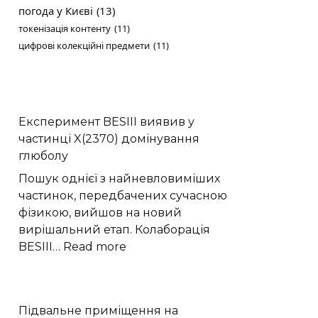
погода у Києві
(13)
токенізація контенту
(11)
цифрові колекційні предмети
(11)
Експеримент BESIII виявив у
частинці X(2370) домінування
глюболу
Пошук однієї з найневловиміших
частинок, передбачених сучасною
фізикою, вийшов на новий
вирішальний етап. Колаборація
:
BESIII…
Read more
Експеримент
BESIII
виявив
Підвальне приміщення на
у