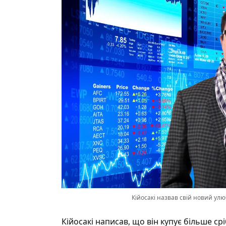
Кійосакі назвав свій новий улю
Кійосакі написав, що він купує більше ср