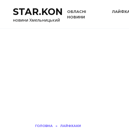
Перейти
STAR.KON
до
ОБЛАСНІ
ЛАЙФХ
вмісту
НОВИНИ
новини Хмельницький
ГОЛОВНА
»
ЛАЙФХАКИ