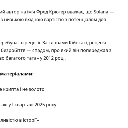
ший автор на ім’я Фред Крюгер вважає, що Solana —
 з низькою вхідною вартістю з потенціалом для
еребуває в рецесії
. За словами Кійосакі, рецесія
 безробіття — спадом, про який він попереджав з
о багатого тата» у 2012 році.
матеріалами:
е крипта і не золото
акі у I кварталі 2025 року
ивістю в історії»