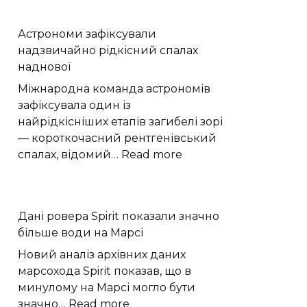
за
Curiosity
11,6
виявив
Астрономи зафіксували
тисячі
на
надзвичайно рідкісний спалах
гривень
Марсі
наднової
поле
шестикутних
Міжнародна команда астрономів
тріщин
зафіксувала один із
найрідкісніших етапів загибелі зорі
— короткочасний рентгенівський
:
спалах, відомий…
Read more
Астрономи
зафіксували
надзвичайно
Дані ровера Spirit показали значно
рідкісний
більше води на Марсі
спалах
наднової
Новий аналіз архівних даних
марсохода Spirit показав, що в
минулому на Марсі могло бути
:
значно…
Read more