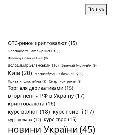
Пошук
OTC-ринок криптовалют
(15)
Sidechains та Layer 2-рішення
(9)
Взаємодія блокчейнів
(9)
Володимир Зеленський
(10)
Зелений блокчейн
(9)
Київ
(20)
Масштабування блокчейну
(9)
Приватні блокчейни
(9)
Смарт-контракти
(9)
Торгівля деривативами
(15)
вторгнення РФ в Україну
(17)
криптовалюта
(16)
курс валют
(18)
курс гривні
(17)
курс євро
(15)
курс долара
(12)
новини України
(45)