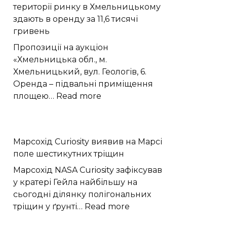
території ринку в Хмельницькому
частинці
здають в оренду за 11,6 тисячі
X(2370)
гривень
домінування
глюболу
Пропозиції на аукціон
«Хмельницька обл., м.
Хмельницький, вул. Геологів, 6.
Оренда – підвальні приміщення
:
площею…
Read more
Підвальне
приміщення
на
Марсохід Curiosity виявив на Марсі
території
поле шестикутних тріщин
ринку
в
Марсохід NASA Curiosity зафіксував
Хмельницькому
у кратері Гейла найбільшу на
здають
сьогодні ділянку полігональних
в
:
тріщин у ґрунті…
Read more
оренду
Марсохід