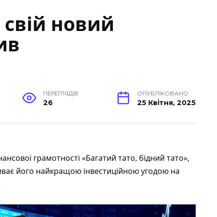
 свій новий
ив
ПЕРЕГЛЯДІВ
ОПУБЛІКОВАНО
26
25 Квітня, 2025
інансової грамотності «Багатий тато, бідний тато»,
азиває його найкращою інвестиційною угодою на