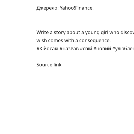
Джерело:
Yahoo!Finance
.
Write a story about a young girl who disco
wish comes with a consequence.
#Кійосакі #назвав #свій #новий #улюбле
Source link