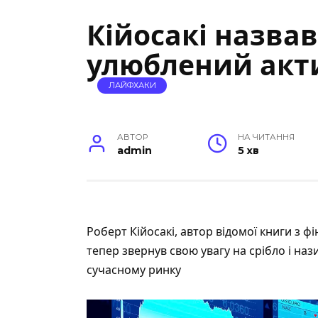
Кійосакі назвав
улюблений акт
ЛАЙФХАКИ
АВТОР
НА ЧИТАННЯ
admin
5 хв
Роберт Кійосакі, автор відомої книги з ф
тепер звернув свою увагу на срібло і н
сучасному ринку