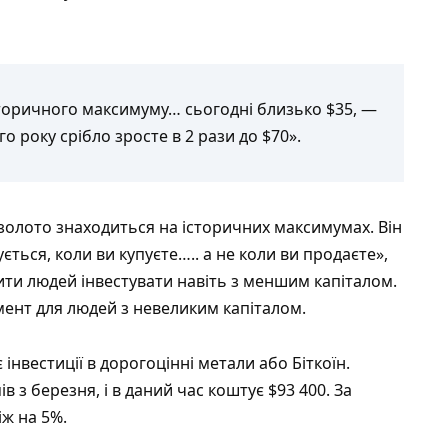
сторичного максимуму… сьогодні близько $35, —
о року срібло зросте в 2 рази до $70».
золото знаходиться на історичних максимумах. Він
ться, коли ви купуєте….. а не коли ви продаєте»,
тити людей інвестувати навіть з меншим капіталом.
мент для людей з невеликим капіталом.
 інвестиції в дорогоцінні метали або Біткоїн.
в з березня, і в даний час коштує $93 400. За
іж на 5%.