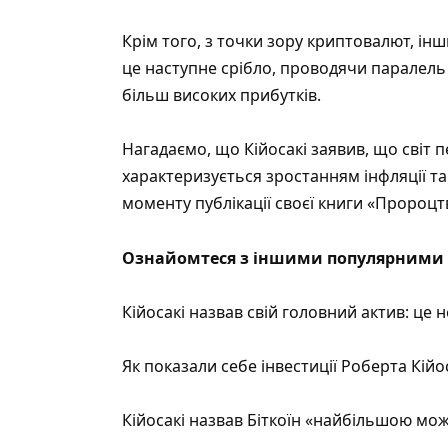
Крім того, з точки зору криптовалют, ін
це наступне срібло, проводячи паралель
більш високих прибутків.
Нагадаємо, що
Кійосакі заявив, що світ п
характеризується зростанням інфляції та
моменту публікації своєї книги «Пророцтв
Ознайомтеся з іншими популярними 
Кійосакі назвав свій головний актив: це н
Як показали себе інвестиції Роберта Кійос
Кійосакі назвав Біткоїн «найбільшою можл