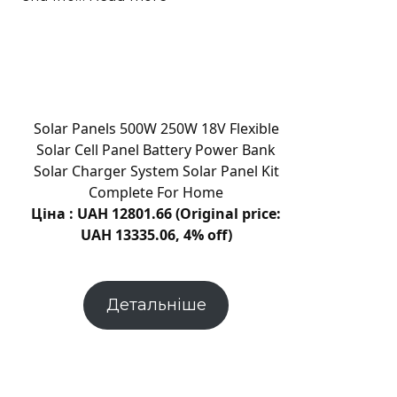
Дані
ровера
Spirit
показали
значно
більше
Solar Panels 500W 250W 18V Flexible
води
Solar Cell Panel Battery Power Bank
на
Solar Charger System Solar Panel Kit
Марсі
Complete For Home
Ціна : UAH 12801.66 (Original price:
UAH 13335.06, 4% off)
Детальніше