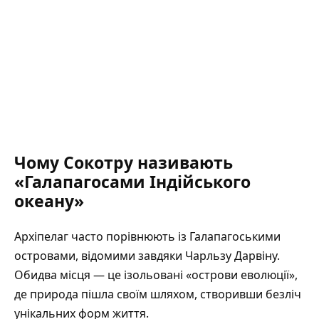
Чому Сокотру називають
«Галапагосами Індійського
океану»
Архіпелаг часто порівнюють із Галапагоськими
островами, відомими завдяки Чарльзу Дарвіну.
Обидва місця — це ізольовані «острови еволюції»,
де природа пішла своїм шляхом, створивши безліч
унікальних форм життя.