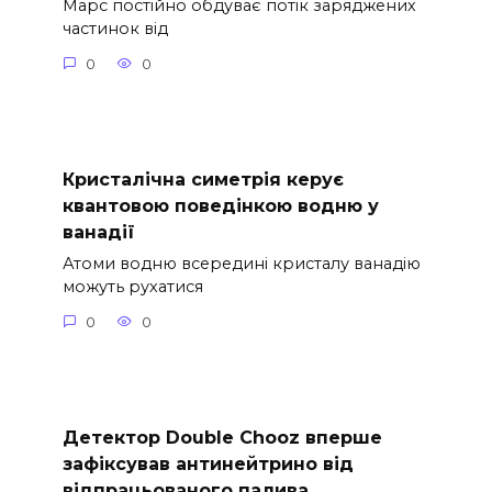
Марс постійно обдуває потік заряджених
частинок від
0
0
Кристалічна симетрія керує
квантовою поведінкою водню у
ванадії
Атоми водню всередині кристалу ванадію
можуть рухатися
0
0
Детектор Double Chooz вперше
зафіксував антинейтрино від
відпрацьованого палива