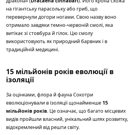
дракона» (
Dracaena cinnabari
). Його крона схожа
на гігантську парасольку або гриб, що
перевернули догори ногами. Свою назву воно
отримало завдяки темно-червоній смолі, яка
витікає зі стовбура й гілок. Цю смолу
використовують як природний барвник і в
традиційній медицині.
15 мільйонів років еволюції в
ізоляції
За оцінками, флора й фауна Сокотри
еволюціонували в ізоляції щонайменше
15
мільйонів років
. Це означає, що багато місцевих
видів пройшли власний, унікальний шлях розвитку,
відокремлений від решти світу.