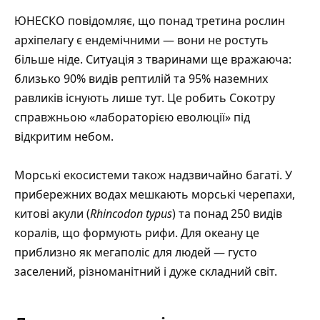
ЮНЕСКО повідомляє, що понад третина рослин
архіпелагу є ендемічними — вони не ростуть
більше ніде. Ситуація з тваринами ще вражаюча:
близько 90% видів рептилій та 95% наземних
равликів існують лише тут. Це робить Сокотру
справжньою «лабораторією еволюції» під
відкритим небом.
Морські екосистеми також надзвичайно багаті. У
прибережних водах мешкають морські черепахи,
китові акули (
Rhincodon typus
) та понад 250 видів
коралів, що формують рифи. Для океану це
приблизно як мегаполіс для людей — густо
заселений, різноманітний і дуже складний світ.