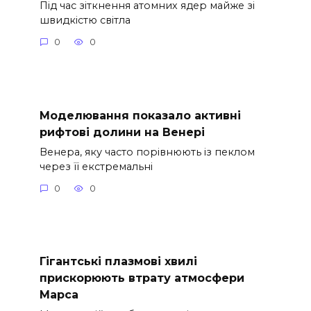
Під час зіткнення атомних ядер майже зі
швидкістю світла
0
0
Моделювання показало активні
рифтові долини на Венері
Венера, яку часто порівнюють із пеклом
через її екстремальні
0
0
Гігантські плазмові хвилі
прискорюють втрату атмосфери
Марса