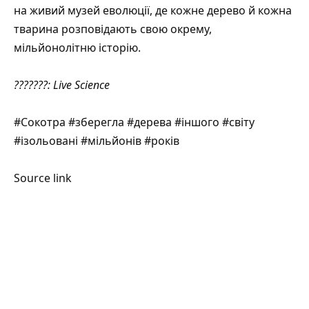
на живий музей еволюції, де кожне дерево й кожна
тварина розповідають свою окрему,
мільйонолітню історію.
???????:
Live Science
#Сокотра #зберегла #дерева #іншого #світу
#ізольовані #мільйонів #років
Source link