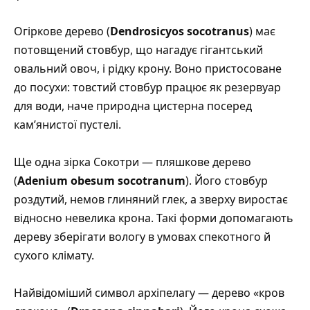
Огіркове дерево (
Dendrosicyos socotranus
) має
потовщений стовбур, що нагадує гігантський
овальний овоч, і рідку крону. Воно пристосоване
до посухи: товстий стовбур працює як резервуар
для води, наче природна цистерна посеред
кам’янистої пустелі.
Ще одна зірка Сокотри — пляшкове дерево
(
Adenium obesum socotranum
). Його стовбур
роздутий, немов глиняний глек, а зверху виростає
відносно невелика крона. Такі форми допомагають
дереву зберігати вологу в умовах спекотного й
сухого клімату.
Найвідоміший символ архіпелагу — дерево «кров