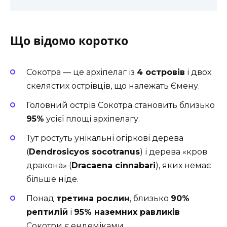
Що відомо коротко
Сокотра — це архіпелаг із
4 островів
і двох
скелястих острівців, що належать Ємену.
Головний острів Сокотра становить близько
95%
усієї площі архіпелагу.
Тут ростуть унікальні огіркові дерева
(
Dendrosicyos socotranus
) і дерева «кров
дракона» (
Dracaena cinnabari
), яких немає
більше ніде.
Понад
третина рослин
, близько
90%
рептилій
і
95% наземних равликів
Сокотри є ендеміками.