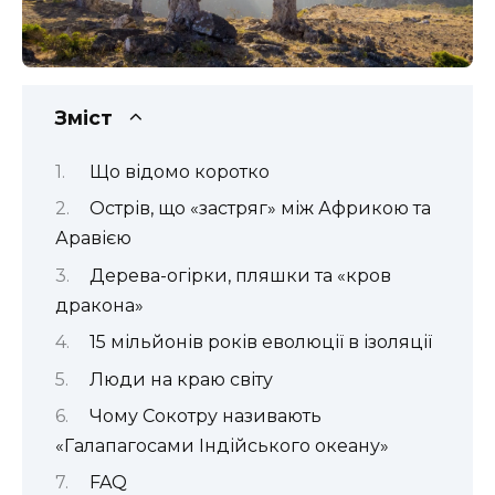
Зміст
Що відомо коротко
Острів, що «застряг» між Африкою та
Аравією
Дерева-огірки, пляшки та «кров
дракона»
15 мільйонів років еволюції в ізоляції
Люди на краю світу
Чому Сокотру називають
«Галапагосами Індійського океану»
FAQ