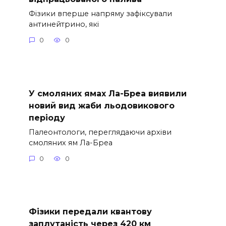
Фізики вперше напряму зафіксували
антинейтрино, які
0
0
У смоляних ямах Ла-Бреа виявили
новий вид жаби льодовикового
періоду
Палеонтологи, переглядаючи архіви
смоляних ям Ла-Бреа
0
0
Фізики передали квантову
заплутаність через 420 км