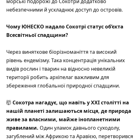
морські подорожі до Сокотри додатково
небезпечними й ускладнює доступ до островів.
Чому ЮНЕСКО надало Сокотрі статус об’єкта
Всесвітньої спадщини?
Через виняткове біорізноманіття та високий
рівень ендемізму. Така концентрація унікальних
видів рослин і тварин на відносно невеликій
території робить архіпелаг важливим для
збереження глобальної природної спадщини.
🤯
Сокотра нагадує, що навіть у XXI столітті на
нашій планеті залишаються місця, де природа
живе за власними, майже інопланетними
правилами.
Один уламок давнього суходолу,
загублений між Африкою та Аравією, перетворився