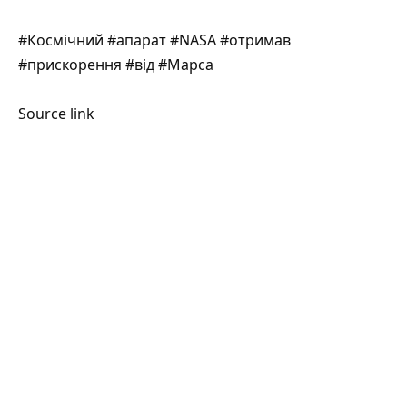
#Космічний #апарат #NASA #отримав
#прискорення #від #Марса
Source link