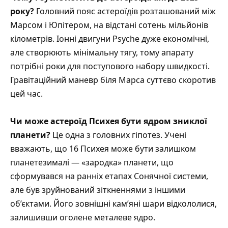
року?
Головний пояс астероїдів розташований між
Марсом і Юпітером, на відстані сотень мільйонів
кілометрів. Іонні двигуни Psyche дуже економічні,
але створюють мінімальну тягу, тому апарату
потрібні роки для поступового набору швидкості.
Гравітаційний маневр біля Марса суттєво скоротив
цей час.
Чи може астероїд Психея бути ядром зниклої
планети?
Це одна з головних гіпотез. Учені
вважають, що 16 Психея може бути залишком
планетезималі — «зародка» планети, що
сформувався на ранніх етапах Сонячної системи,
але був зруйнований зіткненнями з іншими
об’єктами. Його зовнішні кам’яні шари відкололися,
залишивши оголене металеве ядро.