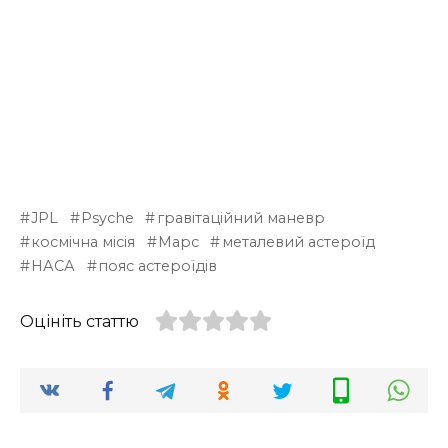
JPL
Psyche
гравітаційний маневр
космічна місія
Марс
металевий астероїд
НАСА
пояс астероїдів
Оцініть статтю