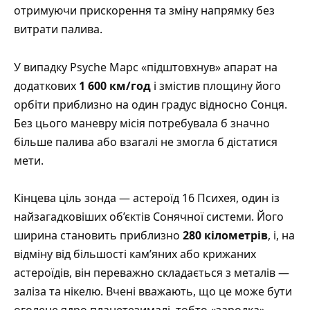
отримуючи прискорення та зміну напрямку без
витрати палива.
У випадку Psyche Марс «підштовхнув» апарат на
додаткових
1 600 км/год
і змістив площину його
орбіти приблизно на один градус відносно Сонця.
Без цього маневру місія потребувала б значно
більше палива або взагалі не змогла б дістатися
мети.
Кінцева ціль зонда —
астероїд 16 Психея
, один із
найзагадковіших об’єктів Сонячної системи. Його
ширина становить приблизно
280 кілометрів
, і, на
відміну від більшості кам’яних або крижаних
астероїдів, він переважно складається з металів —
заліза та нікелю. Вчені вважають, що це може бути
оголене ядро планетезималі, тобто «зародка»