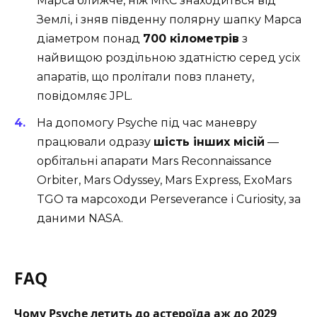
Марса ближче, ніж
МКС
знаходиться від
Землі, і зняв південну полярну шапку Марса
діаметром понад
700 кілометрів
з
найвищою роздільною здатністю серед усіх
апаратів, що пролітали повз планету,
повідомляє JPL
.
На допомогу Psyche під час маневру
працювали одразу
шість інших місій
—
орбітальні апарати Mars Reconnaissance
Orbiter, Mars Odyssey, Mars Express, ExoMars
TGO та марсоходи Perseverance і Curiosity,
за
даними NASA
.
FAQ
Чому Psyche летить до астероїда аж до 2029