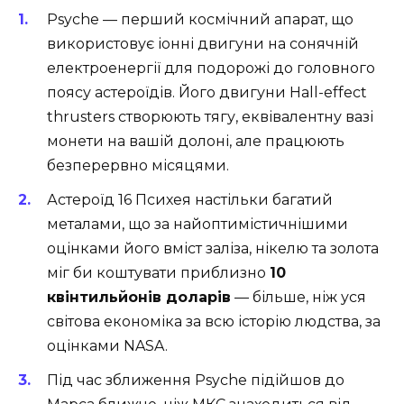
Psyche — перший космічний апарат, що
використовує іонні двигуни на сонячній
електроенергії для подорожі до головного
поясу астероїдів. Його двигуни
Hall-effect
thrusters
створюють тягу, еквівалентну вазі
монети на вашій долоні, але працюють
безперервно місяцями.
Астероїд 16 Психея настільки багатий
металами, що за найоптимістичнішими
оцінками його вміст заліза, нікелю та золота
міг би коштувати приблизно
10
квінтильйонів доларів
— більше, ніж уся
світова економіка за всю історію людства,
за
оцінками NASA
.
Під час зближення Psyche підійшов до