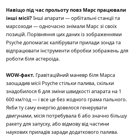
Навіщо під час прольоту повз Марс працювали
інші місії?
Інші апарати — орбітальні станції та
марсоходи — одночасно знімали Марс зі своїх
позицій. Порівняння цих даних із зображеннями
Psyche допомагає калібрувати прилади зонда та
відпрацювати інструменти обробки зображень для
роботи біля астероїда.
WOW-факт.
Гравітаційний маневр біля Марса
заощадив місії Psyche стільки палива, скільки
знадобилося б для зміни швидкості апарата на 1
600 км/год — і все це без жодного грама пального.
Якби ту саму енергію довелося генерувати
двигунами, місія потребувала б або значно більшу
ракету для запуску, або відмову від частини
наукових приладів заради додаткового палива.