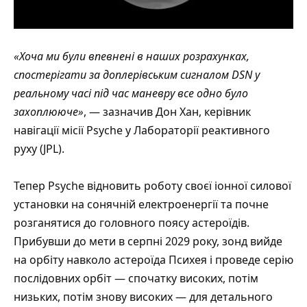
«Хоча ми були впевнені в наших розрахунках,
спостерігати за доплерівським сигналом DSN у
реальному часі під час маневру все одно було
захоплююче»
, — зазначив Дон Хан, керівник
навігації місії Psyche у
Лабораторії реактивного
руху
(JPL).
Тепер Psyche відновить роботу своєї іонної силової
установки на сонячній електроенергії та почне
розганятися до головного
поясу астероїдів
.
Прибувши до мети в серпні 2029 року, зонд вийде
на орбіту навколо астероїда Психея і проведе серію
послідовних орбіт — спочатку високих, потім
низьких, потім знову високих — для детального