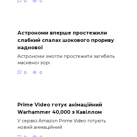
0
0
Астрономи вперше простежили
слабкий спалах шокового прориву
наднової
Астрономи змогли простежити загибель
масивної зорі
0
0
Prime Video готує анімаційний
Warhammer 40,000 з Кавіллом
У сервісі Amazon Prime Video готують
новий анімаційний