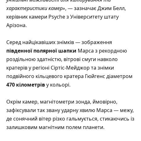
характеристики камер»
, — зазначає Джим Белл,
керівник камери Psyche з Університету штату
Арізона.
Серед найцікавіших знімків — зображення
південної полярної шапки
Марса з рекордною
роздільною здатністю, вітрові смуги навколо
кратерів у регіоні Сіртіс-Мейджор та знімки
подвійного кільцевого кратера
Гюйгенс
діаметром
470 кілометрів
у кольорі.
Окрім камер, магнітометри зонда, ймовірно,
зафіксували так звану
ударну хвилю
Марса — межу,
де
сонячний вітер
різко гальмується, стикаючись із
залишковим магнітним полем планети.