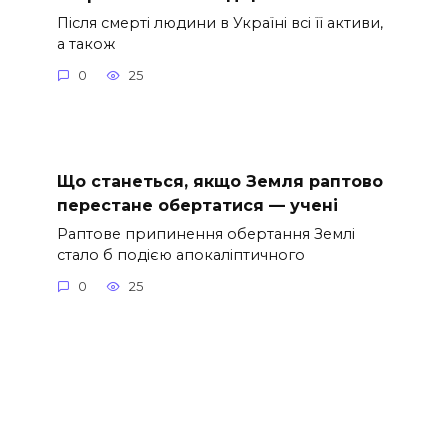
Після смерті людини в Україні всі її активи,
а також
0
25
Що станеться, якщо Земля раптово
перестане обертатися — учені
Раптове припинення обертання Землі
стало б подією апокаліптичного
0
25