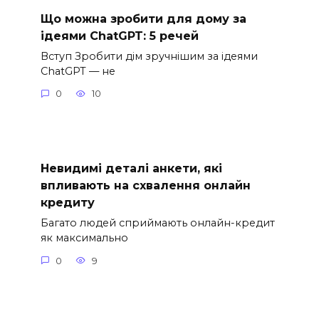
Що можна зробити для дому за
ідеями ChatGPT: 5 речей
Вступ Зробити дім зручнішим за ідеями
ChatGPT — не
0
10
Невидимі деталі анкети, які
впливають на схвалення онлайн
кредиту
Багато людей сприймають онлайн-кредит
як максимально
0
9