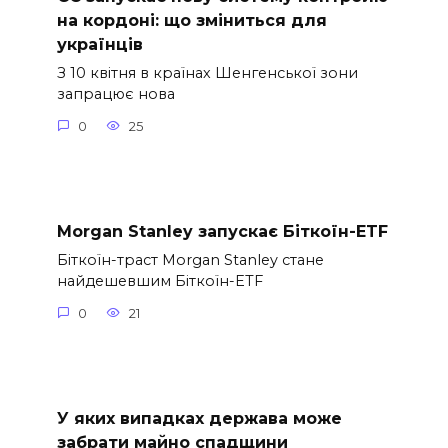
на кордоні: що зміниться для
українців
З 10 квітня в країнах Шенгенської зони
запрацює нова
0
25
Morgan Stanley запускає Біткоїн-ETF
Біткоїн-траст Morgan Stanley стане
найдешевшим Біткоїн-ETF
0
21
У яких випадках держава може
забрати майно спадщини