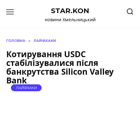
Перейти
STAR.KON
до
вмісту
новини Хмельницький
ГОЛОВНА
»
ЛАЙФХАКИ
Котирування USDC
стабілізувалися після
банкрутства Silicon Valley
Bank
ЛАЙФХАКИ