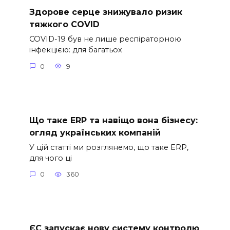
Здорове серце знижувало ризик
тяжкого COVID
COVID-19 був не лише респіраторною
інфекцією: для багатьох
0
9
Що таке ERP та навіщо вона бізнесу:
огляд українських компаній
У цій статті ми розглянемо, що таке ERP,
для чого ці
0
360
ЄС запускає нову систему контролю