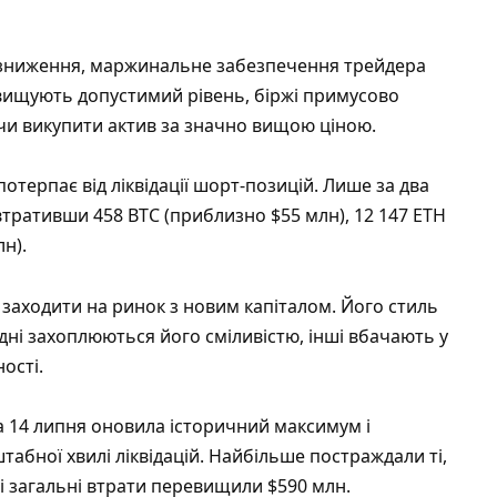
а зниження, маржинальне забезпечення трейдера
вищують допустимий рівень, біржі примусово
и викупити актив за значно вищою ціною.
отерпає від ліквідації шорт-позицій. Лише за два
 втративши 458 BTC (приблизно $55 млн), 12 147 ETH
лн).
 заходити на ринок з новим капіталом. Його стиль
одні захоплюються його сміливістю, інші вбачають у
ості.
на 14 липня оновила історичний максимум і
абної хвилі ліквідацій. Найбільше постраждали ті,
ні загальні втрати перевищили $590 млн
.