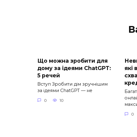
В
Що можна зробити для
Нев
дому за ідеями ChatGPT:
які
5 речей
схв
кре
Вступ Зробити дім зручнішим
за ідеями ChatGPT — не
Бага
онла
0
10
макс
0