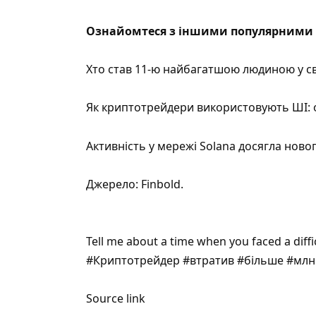
Ознайомтеся з іншими популярними 
Хто став 11-ю найбагатшою людиною у св
Як криптотрейдери використовують ШІ: о
Активність у мережі Solana досягла ново
Джерело:
Finbold
.
Tell me about a time when you faced a diff
#Криптотрейдер #втратив #більше #млн
Source link