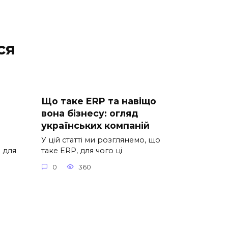
ся
Що таке ERP та навіщо
вона бізнесу: огляд
українських компаній
У цій статті ми розглянемо, що
 для
таке ERP, для чого ці
0
360