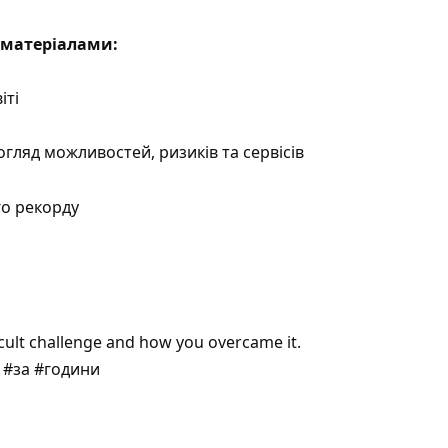
матеріалами:
іті
гляд можливостей, ризиків та сервісів
го рекорду
icult challenge and how you overcame it.
 #за #години