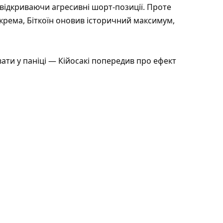
 відкриваючи агресивні шорт-позиції. Проте
крема, Біткоїн оновив історичний максимум,
вати у паніці — Кійосакі попередив про ефект