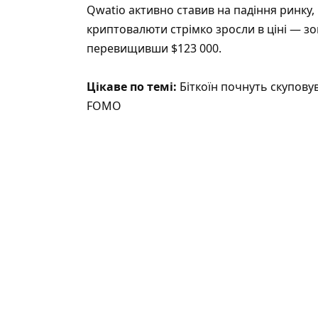
Qwatio активно ставив на падіння ринку,
криптовалюти стрімко зросли в ціні — зо
перевищивши $123 000.
Цікаве по темі:
Біткоїн почнуть скупову
FOMO