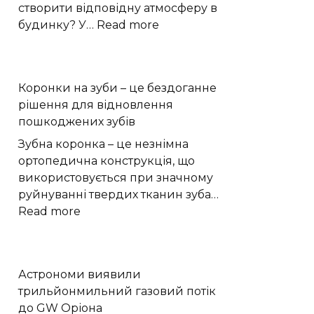
створити відповідну атмосферу в
:
будинку? У…
Read more
як
використовувати
їх
Коронки на зуби – це бездоганне
для
рішення для відновлення
прикраси
пошкоджених зубів
Зубна коронка – це незнімна
ортопедична конструкція, що
використовується при значному
руйнуванні твердих тканин зуба…
:
Read more
Коронки
на
зуби
Астрономи виявили
–
трильйонмильний газовий потік
це
до GW Оріона
бездоганне