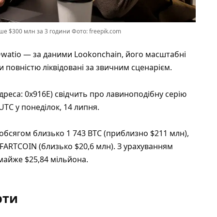
е $300 млн за 3 години Фото: freepik.com
watio — за даними Lookonchain, його масштабні
и повністю ліквідовані за звичним сценарієм.
дреса: 0x916E) свідчить про лавиноподібну серію
 UTC у понеділок, 14 липня.
обсягом близько 1 743 BTC (приблизно $211 млн),
в FARTCOIN (близько $20,6 млн). З урахуванням
майже $25,84 мільйона.
рти