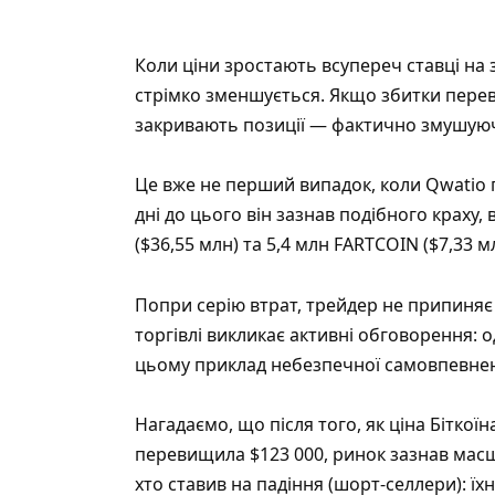
Коли ціни зростають всупереч ставці н
стрімко зменшується. Якщо збитки пере
закривають позиції — фактично змушуюч
Це вже не перший випадок, коли Qwatio п
дні до цього він зазнав подібного краху,
($36,55 млн) та 5,4 млн FARTCOIN ($7,33 м
Попри серію втрат, трейдер не припиняє
торгівлі викликає активні обговорення: 
цьому приклад небезпечної самовпевнен
Нагадаємо, що після того, як ціна Біткої
перевищила $123 000, ринок зазнав масшт
хто ставив на падіння (шорт-селлери):
їх