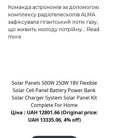
рішення
Команда астрономів за допомогою
для
комплексу радіотелескопів ALMA
відновлення
зафіксувала гігантський потік газу,
пошкоджених
що живить молоду потрійну…
Read
зубів
:
more
Астрономи
виявили
трильйонмильний
газовий
потік
до
Solar Panels 500W 250W 18V Flexible
GW
Solar Cell Panel Battery Power Bank
Оріона
Solar Charger System Solar Panel Kit
Complete For Home
Ціна : UAH 12801.66 (Original price:
UAH 13335.06, 4% off)