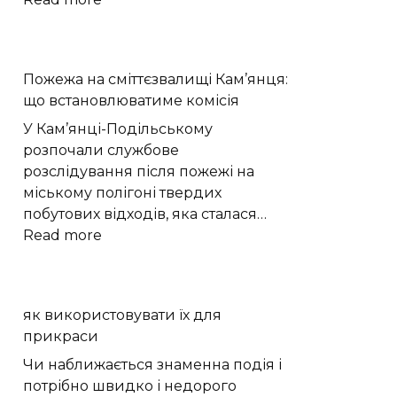
Стадія
ракети
SpaceX
Пожежа на сміттєзвалищі Кам’янця:
утворила
що встановлюватиме комісія
новий
кратер
У Кам’янці-Подільському
на
розпочали службове
Місяці
розслідування після пожежі на
міському полігоні твердих
побутових відходів, яка сталася…
:
Read more
Пожежа
на
сміттєзвалищі
як використовувати їх для
Кам’янця:
прикраси
що
встановлюватиме
Чи наближається знаменна подія і
комісія
потрібно швидко і недорого