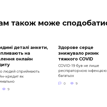
ам також може сподобати
идимі деталі анкети,
Здорове серце
 впливають на
знижувало ризик
алення онлайн
тяжкого COVID
диту
COVID-19 був не лише
респіраторною інфекцією:
то людей сприймають
багатьох
йн-кредит як
имально
0
9
9