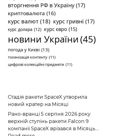
вторгнення РФ в Україну
(17)
криптовалюта
(16)
курс валют
(18)
курс гривні
(17)
курс євро
(15)
курс долара
(12)
новини України
(45)
погода у Києві
(13)
токенізація контенту
(11)
цифрові колекційні предмети
(11)
Стадія ракети SpaceX утворила
новий кратер на Місяці
Рано-вранці 5 серпня 2026 року
верхній ступінь ракети Falcon 9
компанії SpaceX врізався в Місяць…
:
Read more