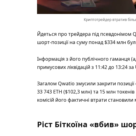
Криптотрейдер втратив більш
Йдеться про трейдера під псевдонімом Q
шорт-позиції на суму понад $334 млн бул
Інформація з його публічного гаманця (а
примусових ліквідацій з 11:42 до 13:24 за
Загалом Qwatio змусили закрити позиції 
33 743 ETH ($102,3 млн) та 15 млн токені
комісій його фактичні втрати становили 
Ріст Біткоїна «вбив» шо