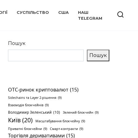
ГІЇ
СУСПІЛЬСТВО
США
НАШ
TELEGRAM
Пошук
Пошук
OTC-ринок криптовалют
(15)
Sidechains та Layer 2-рішення
(9)
Взаємодія блокчейнів
(9)
Володимир Зеленський
(10)
Зелений блокчейн
(9)
Київ
(20)
Масштабування блокчейну
(9)
Приватні блокчейни
(9)
Смарт-контракти
(9)
Торгівля деривативами
(15)