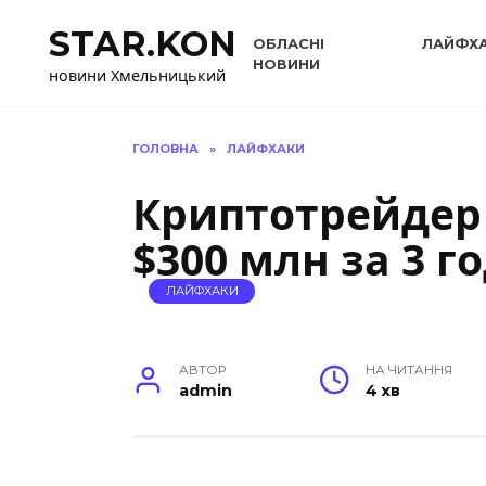
Перейти
STAR.KON
до
ОБЛАСНІ
ЛАЙФХ
вмісту
НОВИНИ
новини Хмельницький
ГОЛОВНА
»
ЛАЙФХАКИ
Криптотрейдер
$300 млн за 3 г
ЛАЙФХАКИ
АВТОР
НА ЧИТАННЯ
admin
4 хв