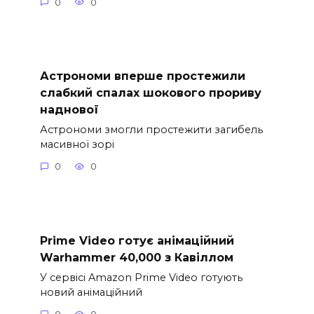
0
0
Астрономи вперше простежили
слабкий спалах шокового прориву
наднової
Астрономи змогли простежити загибель
масивної зорі
0
0
Prime Video готує анімаційний
Warhammer 40,000 з Кавіллом
У сервісі Amazon Prime Video готують
новий анімаційний