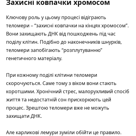
Захисні ковпачки хромосом
Ключову роль у цьому процесі відіграють
теломери – “захисні ковпачки на кінцях хромосом”.
Вони захищають ДНК від пошкоджень під час
поділу клітин. Подібно до наконечників шнурків,
теломери запобігають “розплутуванню”
генетичного матеріалу.
При кожному поділі клітини теломери
скорочуються. Саме тому з віком вони стають
коротшими. Хронічний стрес, малорухливий спосіб
життя та недостатній сон прискорюють цей
процес. Зрештою теломери вже не можуть
захищати ДНК.
Але карликові лемури зуміли обійти це правило.