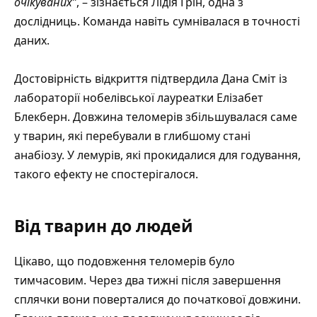
очікуваних”
, – зізнається Лідія Грін, одна з
дослідниць. Команда навіть сумнівалася в точності
даних.
Достовірність відкриття підтвердила Дана Сміт із
лабораторії нобелівської лауреатки Елізабет
Блекберн. Довжина теломерів збільшувалася саме
у тварин, які перебували в глибшому стані
анабіозу. У лемурів, які прокидалися для годування,
такого ефекту не спостерігалося.
Від тварин до людей
Цікаво, що подовження теломерів було
тимчасовим. Через два тижні після завершення
сплячки вони поверталися до початкової довжини.