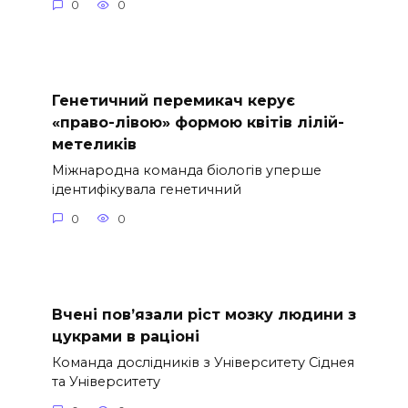
0
0
Генетичний перемикач керує
«право-лівою» формою квітів лілій-
метеликів
Міжнародна команда біологів уперше
ідентифікувала генетичний
0
0
Вчені пов’язали ріст мозку людини з
цукрами в раціоні
Команда дослідників з Університету Сіднея
та Університету