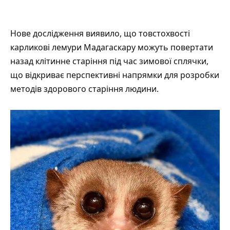
Нове дослідження
виявило
, що товстохвості
карликові лемури Мадагаскару можуть повертати
назад клітинне старіння під час зимової сплячки,
що відкриває перспективні напрямки для розробки
методів здорового старіння людини.