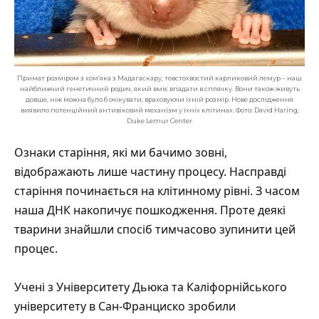
Примат розміром з хом’яка з Мадагаскару, товстохвостий карликовий лемур – наш
найближчий генетичний родич, який вміє впадати в сплячку. Вони також живуть
довше, ніж можна було б очікувати, враховуючи їхній розмір. Нове дослідження
виявило потенційний антивіковий механізм у їхніх клітинах. Фото: David Haring,
Duke Lemur Center
Ознаки старіння, які ми бачимо зовні,
відображають лише частину процесу. Насправді
старіння починається на клітинному рівні. З часом
наша ДНК накопичує пошкодження. Проте деякі
тварини знайшли спосіб тимчасово зупинити цей
процес.
Учені з Університету Дьюка та Каліфорнійського
університету в Сан-Франциско зробили