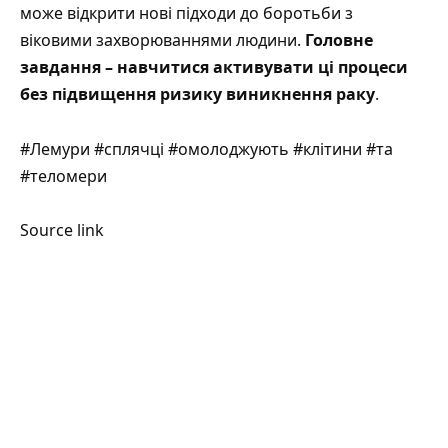
може відкрити нові підходи до боротьби з
віковими захворюваннями людини.
Головне
завдання – навчитися активувати ці процеси
без підвищення ризику виникнення раку
.
#Лемури #сплячці #омолоджують #клітини #та
#теломери
Source link