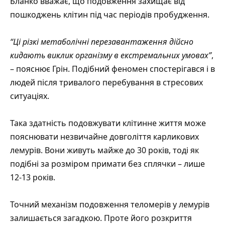
Бланко вважає, що подовження захищає від
пошкоджень клітин під час періодів пробудження.
“Ці різкі метаболічні перезавантаження дійсно
кидають виклик організму в екстремальних умовах”
,
– пояснює Грін. Подібний феномен спостерігався і в
людей після тривалого перебування в стресових
ситуаціях.
Така здатність подовжувати клітинне життя може
пояснювати незвичайне довголіття карликових
лемурів. Вони живуть майже до 30 років, тоді як
подібні за розміром примати без сплячки – лише
12-13 років.
Точний механізм подовження теломерів у лемурів
залишається загадкою. Проте його розкриття