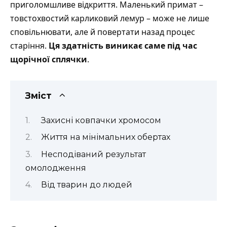
приголомшливе відкриття. Маленький примат –
товстохвостий карликовий лемур – може не лише
сповільнювати, але й повертати назад процес
старіння.
Ця здатність виникає саме під час
щорічної сплячки
.
Зміст
Захисні ковпачки хромосом
Життя на мінімальних обертах
Несподіваний результат
омолодження
Від тварин до людей