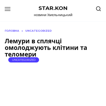
Перейти
STAR.KON
до
вмісту
новини Хмельницький
ГОЛОВНА
»
UNCATEGORIZED
Лемури в сплячці
омолоджують клітини та
теломери
UNCATEGORIZED