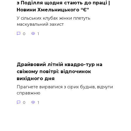
з Поділля щодня стають до праці |
Новини Хмельницького “Є”
У сільських клубах жінки плетуть
маскувальний захист
0
1
Драйвовий літній квадро-тур на
свіжому повітрі: відпочинок
вихідного дня
Прагнете вирватися з сірих буднів, відчути
справжню
0
1