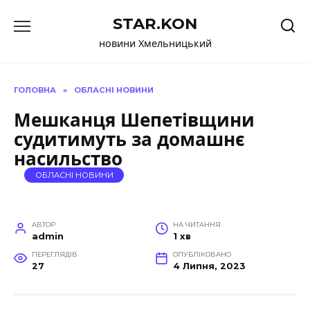
Перейти
STAR.KON
до
вмісту
новини Хмельницький
ГОЛОВНА
»
ОБЛАСНІ НОВИНИ
Мешканця Шепетівщини
судитимуть за домашнє
насильство
ОБЛАСНІ НОВИНИ
АВТОР
НА ЧИТАННЯ
admin
1 хв
ПЕРЕГЛЯДІВ
ОПУБЛІКОВАНО
27
4 Липня, 2023