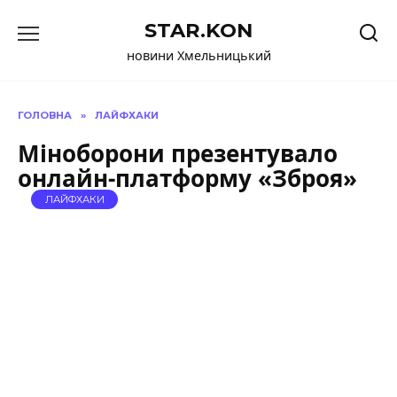
Перейти
STAR.KON
до
вмісту
новини Хмельницький
ГОЛОВНА
»
ЛАЙФХАКИ
Міноборони презентувало
онлайн-платформу «Зброя»
ЛАЙФХАКИ