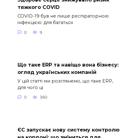
тяжкого COVID
COVID-19 був не лише респіраторною
інфекцією: для багатьох
0
9
Що таке ERP та навіщо вона бізнесу:
огляд українських компаній
У цій статті ми розглянемо, що таке ERP,
для чого ці
0
360
ЄС запускає нову систему контролю
на кордоні: що зміниться для