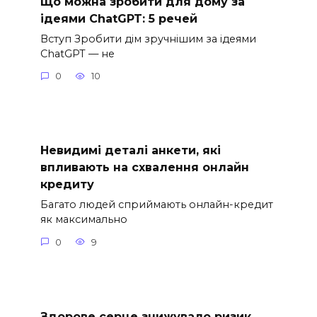
Що можна зробити для дому за
ідеями ChatGPT: 5 речей
Вступ Зробити дім зручнішим за ідеями
ChatGPT — не
0
10
Невидимі деталі анкети, які
впливають на схвалення онлайн
кредиту
Багато людей сприймають онлайн-кредит
як максимально
0
9
Здорове серце знижувало ризик