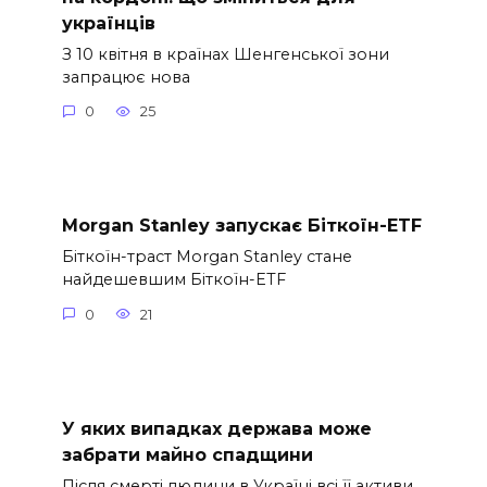
українців
З 10 квітня в країнах Шенгенської зони
запрацює нова
0
25
Morgan Stanley запускає Біткоїн-ETF
Біткоїн-траст Morgan Stanley стане
найдешевшим Біткоїн-ETF
0
21
У яких випадках держава може
забрати майно спадщини
Після смерті людини в Україні всі її активи,