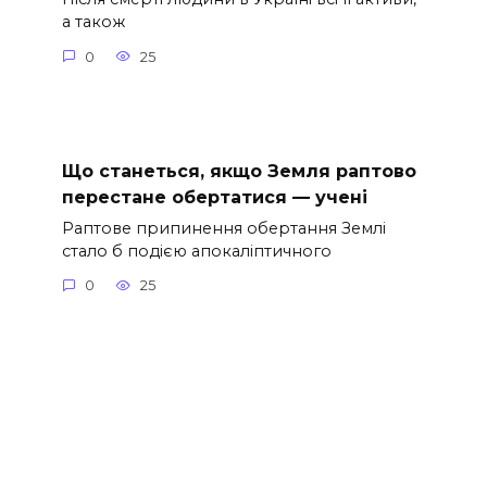
а також
0
25
Що станеться, якщо Земля раптово
перестане обертатися — учені
Раптове припинення обертання Землі
стало б подією апокаліптичного
0
25