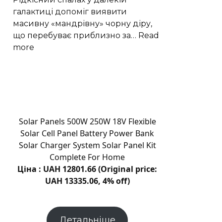
Вести
галактиці допоміг виявити
масивну «мандрівну» чорну діру,
що перебуває приблизно за…
Read
:
more
Рідкісний
спалах
викрив
мандрівну
чорну
діру
Solar Panels 500W 250W 18V Flexible
в
Solar Cell Panel Battery Power Bank
околицях
Solar Charger System Solar Panel Kit
галактики
Complete For Home
Ціна : UAH 12801.66 (Original price:
UAH 13335.06, 4% off)
Детальніше