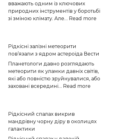
час
вважають одним із ключових
жнив
природних інструментів у боротьбі
на
:
зі зміною клімату. Але…
Read more
Хмельниччині
Відновлені
припливні
угіддя
Рідкісні залізні метеорити
показують
пов’язали з ядром астероїда Вести
складну
долю
Планетологи давно розглядають
вуглецю
метеорити як уламки давніх світів,
які або повністю зруйнувалися, або
:
заховані всередині…
Read more
Рідкісні
залізні
метеорити
Рідкісний спалах викрив
пов’язали
мандрівну чорну діру в околицях
з
галактики
ядром
астероїда
Рідкісний спалах у далекій