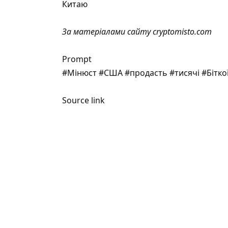
Китаю
За матеріалами сайту
cryptomisto.com
Prompt
#Мінюст #США #продасть #тисячі #Бітко
Source link