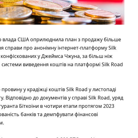
ю влада США оприлюднила план з продажу більше
ння справи про анонімну інтернет-платформу Silk
 конфіскованих у Джеймса Чжуна, за більш ніж
м системи виведення коштів на платформі Silk Road
провину у крадіжці коштів Silk Road у листопаді
. Відповідно до документів у справі Silk Road, уряд
ігуранта Біткоїни в чотири етапи протягом 2023
ованість банків та демпфувати фінансові
м.