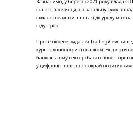
Зазначимо, у березні 2021 року влада СШ
іншого злочинця, на загальну суму понад
схильні вважати, що такі дії уряду можн
індустрію.
Проте нішеве видання TradingView пише
курс головної криптовалюти. Експерти вв
банківському секторі багато інвесторів 
у цифрові гроші, що є вкрай позитивним 