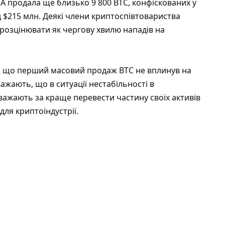
А продала ще близько 9 800 BTC, конфіскованих у
 $215 млн. Деякі члени криптоспівтовариства
а розцінювати як чергову хвилю нападів на
, що перший масовий продаж BTC не вплинув на
ажають, що в ситуації нестабільності в
вважають за краще перевести частину своїх активів
для криптоіндустрії.