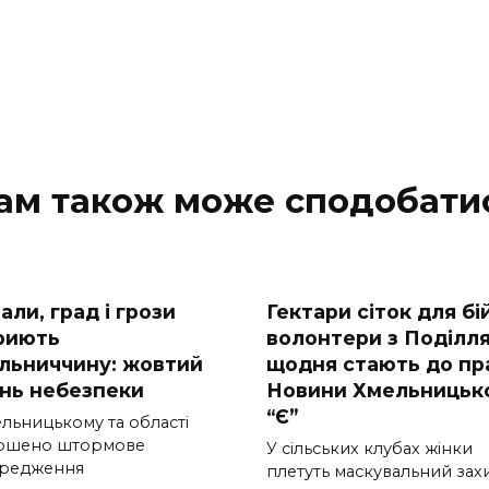
ам також може сподобати
ли, град і грози
Гектари сіток для бій
риють
волонтери з Поділл
льниччину: жовтий
щодня стають до пра
ень небезпеки
Новини Хмельницьк
“Є”
ельницькому та області
ошено штормове
У сільських клубах жінки
редження
плетуть маскувальний зах