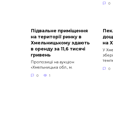
0
Підвальне приміщення
Пек
на території ринку в
дощ
Хмельницькому здають
на 
в оренду за 11,6 тисячі
У Хм
гривень
збері
темп
Пропозиції на аукціон
«Хмельницька обл., м.
0
0
1