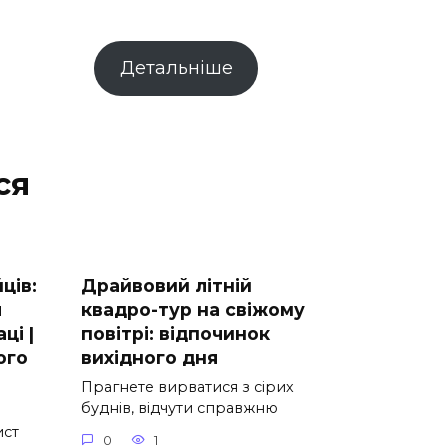
Детальніше
ся
ців:
Драйвовий літній
я
квадро-тур на свіжому
ці |
повітрі: відпочинок
ого
вихідного дня
Прагнете вирватися з сірих
буднів, відчути справжню
ист
0
1