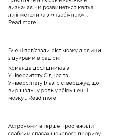
визначає, чи розвинеться квітка
лілії-метелика з «лівобічною»…
:
Read more
Генетичний
перемикач
керує
Вчені пов’язали ріст мозку людини
«право-
з цукрами в раціоні
лівою»
формою
Команда дослідників з
квітів
Університету Сіднея та
лілій-
Університету Глазго стверджує, що
метеликів
вирішальну роль у збільшенні
:
мозку…
Read more
Вчені
пов’язали
ріст
Астрономи вперше простежили
мозку
слабкий спалах шокового прориву
людини