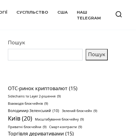
ГІЇ
СУСПІЛЬСТВО
США
НАШ
TELEGRAM
Пошук
Пошук
OTC-ринок криптовалют
(15)
Sidechains та Layer 2-рішення
(9)
Взаємодія блокчейнів
(9)
Володимир Зеленський
(10)
Зелений блокчейн
(9)
Київ
(20)
Масштабування блокчейну
(9)
Приватні блокчейни
(9)
Смарт-контракти
(9)
Торгівля деривативами
(15)