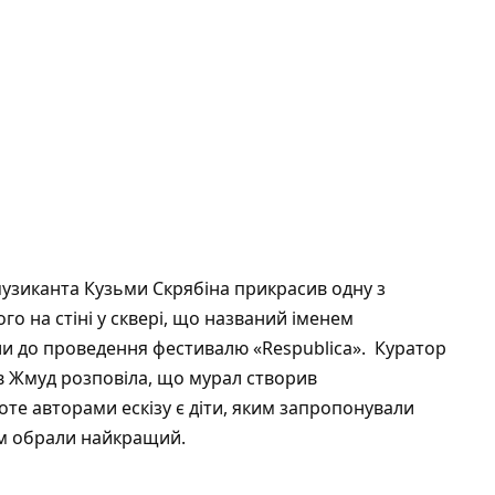
узиканта Кузьми Скрябіна прикрасив одну з
о на стіні у сквері, що названий іменем
и до проведення фестивалю «Respublica». Куратор
 Жмуд розповіла, що мурал створив
те авторами ескізу є діти, яким запропонували
дом обрали найкращий.