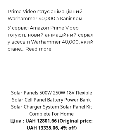
22
Prime Video готує анімаційний
лінії
Warhammer 40,000 з Кавіллом
електропередачі
на
У сервісі Amazon Prime Video
Хмельниччині
готують новий анімаційний серіал
у всесвіті Warhammer 40,000, який
:
стане…
Read more
Prime
Video
готує
анімаційний
Warhammer
40,000
Solar Panels 500W 250W 18V Flexible
з
Solar Cell Panel Battery Power Bank
Кавіллом
Solar Charger System Solar Panel Kit
Complete For Home
Ціна : UAH 12801.66 (Original price:
UAH 13335.06, 4% off)