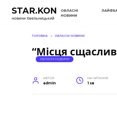
Перейти
STAR.KON
до
ОБЛАСНІ
ЛАЙФХ
вмісту
НОВИНИ
новини Хмельницький
ГОЛОВНА
»
ОБЛАСНІ НОВИНИ
“Місця сщасли
ОБЛАСНІ НОВИНИ
АВТОР
НА ЧИТАННЯ
admin
1 хв