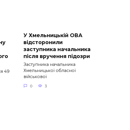
У Хмельницькій ОВА
ну
відсторонили
заступника начальника
ого
після вручення підозри
Заступника начальника
Хмельницької обласної
я 49
військової
0
3