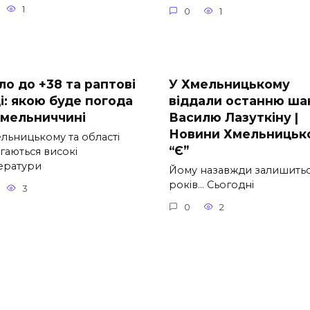
1
0
1
ло до +38 та раптові
У Хмельницькому
і: якою буде погода
віддали останню ша
Хмельниччині
Василю Лазуткіну |
Новини Хмельницьк
ельницькому та області
“Є”
гаються високі
ератури
Йому назавжди залишитьс
років… Сьогодні
3
0
2