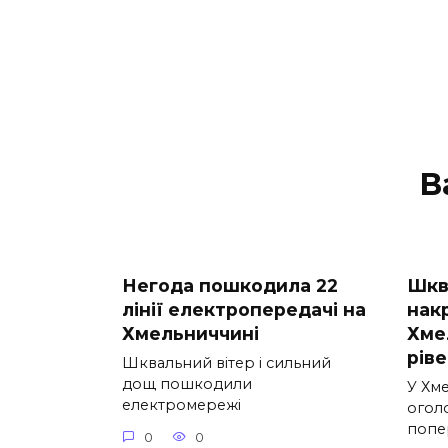
В
Негода пошкодила 22
Шква
лінії електропередачі на
нак
Хмельниччині
Хме
рів
Шквальний вітер і сильний
дощ пошкодили
У Хм
електромережі
огол
попе
0
0