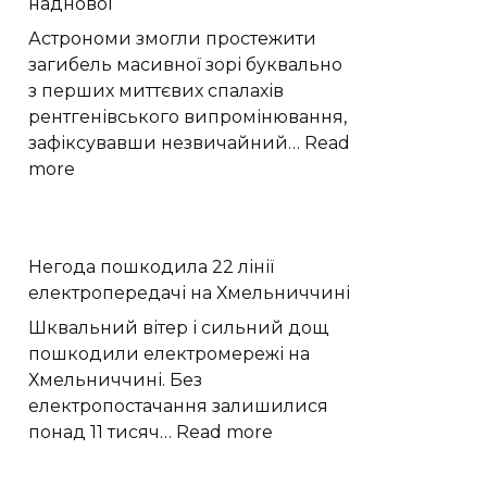
наднової
з
цукрами
Астрономи змогли простежити
в
загибель масивної зорі буквально
раціоні
з перших миттєвих спалахів
рентгенівського випромінювання,
зафіксувавши незвичайний…
Read
:
more
Астрономи
вперше
простежили
Негода пошкодила 22 лінії
слабкий
електропередачі на Хмельниччині
спалах
шокового
Шквальний вітер і сильний дощ
прориву
пошкодили електромережі на
наднової
Хмельниччині. Без
електропостачання залишилися
:
понад 11 тисяч…
Read more
Негода
пошкодила