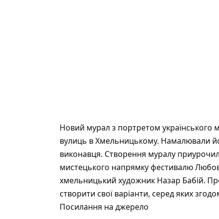
Новий мурал з портретом українського м
вулиць в Хмельницькому. Намалювали йог
виконавця. Створення муралу приурочил
мистецького напрямку фестивалю Любов
хмельницький художник Назар Бабій. Про
створити свої варіанти, серед яких зго
Посилання на джерело