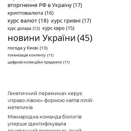
вторгнення РФ в Україну
(17)
криптовалюта
(16)
курс валют
(18)
курс гривні
(17)
курс євро
(15)
курс долара
(12)
новини України
(45)
погода у Києві
(13)
токенізація контенту
(11)
цифрові колекційні предмети
(11)
Генетичний перемикач керує
«право-лівою» формою квітів лілій-
метеликів
Міжнародна команда біологів
уперше ідентифікувала
генетичний перемикач, який