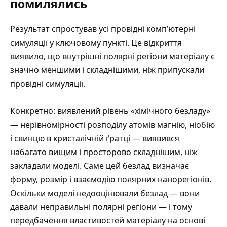
помилялись
Результат спростував усі провідні комп’ютерні
симуляції у ключовому пункті. Це відкриття
виявило, що внутрішні полярні регіони матеріалу є
значно меншими і складнішими, ніж припускали
провідні симуляції.
Конкретно: виявлений рівень «хімічного безладу»
— нерівномірності розподілу атомів магнію, ніобію
і свинцю в кристалічній ґратці — виявився
набагато вищим і просторово складнішим, ніж
закладали моделі. Саме цей безлад визначає
форму, розмір і взаємодію полярних нанорегіонів.
Оскільки моделі недооцінювали безлад — вони
давали неправильні полярні регіони — і тому
передбачення властивостей матеріалу на основі