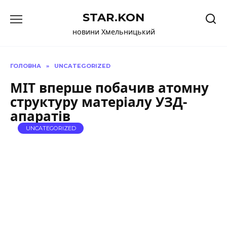
Перейти
STAR.KON
до
вмісту
новини Хмельницький
ГОЛОВНА
»
UNCATEGORIZED
MIT вперше побачив атомну
структуру матеріалу УЗД-
апаратів
UNCATEGORIZED