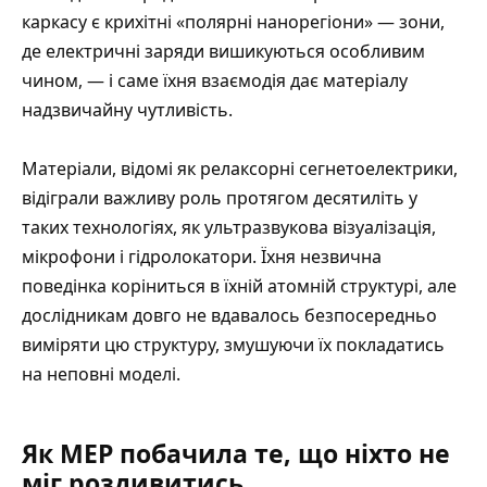
каркасу є крихітні «полярні нанорегіони» — зони,
де електричні заряди вишикуються особливим
чином, — і саме їхня взаємодія дає матеріалу
надзвичайну чутливість.
Матеріали, відомі як релаксорні сегнетоелектрики,
відіграли важливу роль протягом десятиліть у
таких технологіях, як ультразвукова візуалізація,
мікрофони і гідролокатори. Їхня незвична
поведінка коріниться в їхній атомній структурі, але
дослідникам довго не вдавалось безпосередньо
виміряти цю структуру, змушуючи їх покладатись
на неповні моделі.
Як MEP побачила те, що ніхто не
міг роздивитись