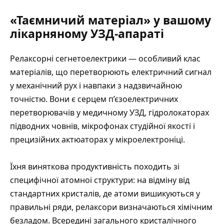
«Таємничий матеріал» у вашому
лікарняному УЗД-апараті
Релаксорні сегнетоелектрики — особливий клас
матеріалів, що перетворюють електричний сигнал
у механічний рух і навпаки з надзвичайною
точністю. Вони є серцем п’єзоелектричних
перетворювачів у
медичному УЗД
, гідролокаторах
підводних човнів, мікрофонах студійної якості і
прецизійних актюаторах у мікроелектроніці.
Їхня виняткова продуктивність походить зі
специфічної атомної структури: на відміну від
стандартних кристалів, де атоми вишикуються у
правильні ряди, релаксори визначаються хімічним
безладом. Всередині загального кристалічного