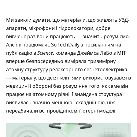
Ми звикли думати, що матеріали, що живлять УЗД-
апарати, мікрофони і гідролокатори, добре
вивчені: раз вони працюють — значить розуміємо.
Але як повідомляє
SciTechDaily
з посиланням на
публікацію в
Science
, команда Джеймса ЛеБо з MIT
вперше безпосередньо виміряла тривимірну
атомну структуру релаксорного сегнетоелектрика
— матеріалу, що десятиліттями використовувався в
медицині і обороні без розуміння того, як саме він
працює на атомному рівні. І знайдена структура
виявилась значно меншою і складнішою, ніж
передбачали всі провідні комп’ютерні моделі.