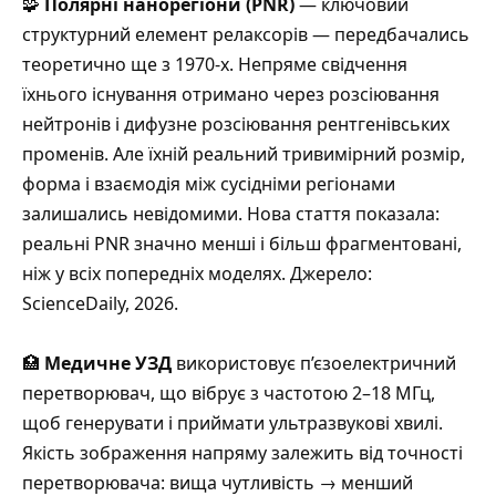
🧩
Полярні нанорегіони (PNR)
— ключовий
структурний елемент релаксорів — передбачались
теоретично ще з 1970-х. Непряме свідчення
їхнього існування отримано через розсіювання
нейтронів і дифузне розсіювання рентгенівських
променів. Але їхній реальний тривимірний розмір,
форма і взаємодія між сусідніми регіонами
залишались невідомими. Нова стаття показала:
реальні PNR значно менші і більш фрагментовані,
ніж у всіх попередніх моделях. Джерело:
ScienceDaily, 2026.
🏥
Медичне УЗД
використовує п’єзоелектричний
перетворювач, що вібрує з частотою 2–18 МГц,
щоб генерувати і приймати ультразвукові хвилі.
Якість зображення напряму залежить від точності
перетворювача: вища чутливість → менший