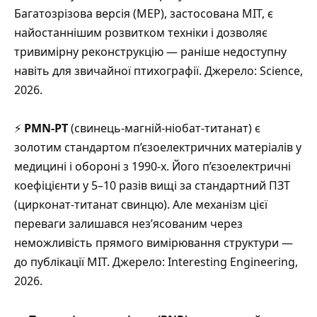
Багатозрізова версія (MEP), застосована MIT, є
найостаннішим розвитком техніки і дозволяє
тривимірну реконструкцію — раніше недоступну
навіть для звичайної птихографії. Джерело: Science,
2026.
⚡
PMN-PT
(свинець-магній-ніобат-титанат) є
золотим стандартом п’єзоелектричних матеріалів у
медицині і обороні з 1990-х. Його п’єзоелектричні
коефіцієнти у 5–10 разів вищі за стандартний ПЗТ
(цирконат-титанат свинцю). Але механізм цієї
переваги залишався нез’ясованим через
неможливість прямого вимірювання структури —
до публікації MIT. Джерело: Interesting Engineering,
2026.