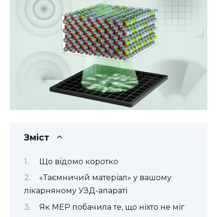
Зміст
Що відомо коротко
«Таємничий матеріал» у вашому
лікарняному УЗД-апараті
Як MEP побачила те, що ніхто не міг