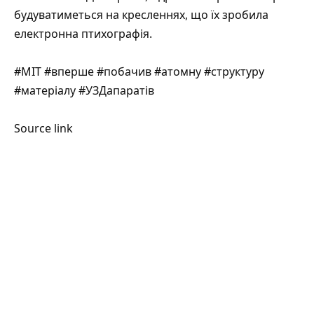
будуватиметься на кресленнях, що їх зробила
електронна птихографія.
#MIT #вперше #побачив #атомну #структуру
#матеріалу #УЗДапаратів
Source link