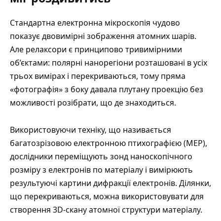
Стандартна електронна мікроскопія чудово
показує двовимірні зображення атомних шарів.
Але релаксори є принципово тривимірними
об’єктами: полярні нанорегіони розташовані в усіх
трьох вимірах і перекриваються, тому пряма
«фотографія» з боку давала плутану проекцію без
можливості розібрати, що де знаходиться.
Використовуючи техніку, що називається
багатозрізовою електронною птихографією (MEP),
дослідники переміщують зонд наноскопічного
розміру з електронів по матеріалу і вимірюють
результуючі картини дифракції електронів. Ділянки,
що перекриваються, можна використовувати для
створення 3D-скану атомної структури матеріалу.