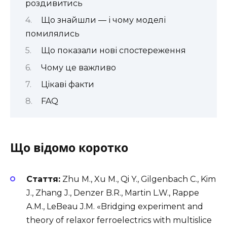
роздивитись
Що знайшли — і чому моделі
помилялись
Що показали нові спостереження
Чому це важливо
Цікаві факти
FAQ
Що відомо коротко
Стаття:
Zhu M., Xu M., Qi Y., Gilgenbach C., Kim
J., Zhang J., Denzer B.R., Martin L.W., Rappe
A.M., LeBeau J.M. «Bridging experiment and
theory of relaxor ferroelectrics with multislice