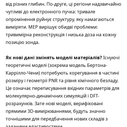
від різних глибин. По-друге, ці регіони надзвичайно
чутливі до електронного пучка: тривале
опромінення руйнує структуру, яку намагаються
виміряти. MEP вирішує обидві проблеми:
тривимірна реконструкція і низька доза на кожну
позицію зонда.
Як нові дані змінять моделі матеріалів?
Існуючі
теоретичні моделі (зокрема модель Бертона-
Каррілло-Чени) потребують корегування в частині
розміру і геометрії PNR та рівня хімічного безладу.
Це означає переписування вхідних параметрів для
молекулярно-динамічних симуляцій і DFT-
розрахунків. Зате нові моделі, верифіковані
прямими 3D-вимірюваннями, будуть значно
точнішими для передбачення нових складів з
заданими властивостями.