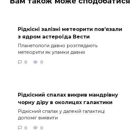
Вам також може сподобатися
Рідкісні залізні метеорити пов’язали
з ядром астероїда Вести
Планетологи давно розглядають
метеорити як уламки давніх
0
0
Рідкісний спалах викрив мандрівну
чорну діру в околицях галактики
Рідкісний спалах у далекій галактиці
допоміг виявити
0
0