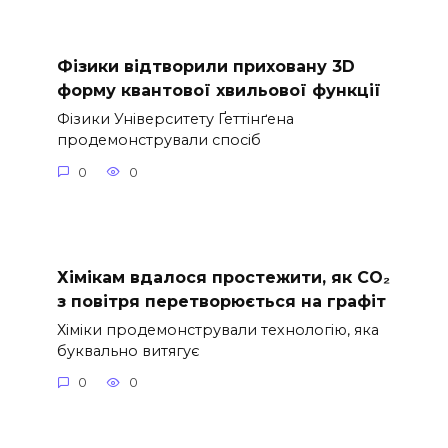
Фізики відтворили приховану 3D
форму квантової хвильової функції
Фізики Університету Ґеттінґена
продемонстрували спосіб
0
0
Хімікам вдалося простежити, як CO₂
з повітря перетворюється на графіт
Хіміки продемонстрували технологію, яка
буквально витягує
0
0