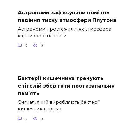
Астрономи зафіксували помітне
падіння тиску атмосфери Плутона
Астрономи простежили, як атмосфера
карликової планети
0
0
Бактерії кишечника тренують
епітелій зберігати протизапальну
пам’ять
Сигнал, який виробляють бактерії
кишечника під час
0
0