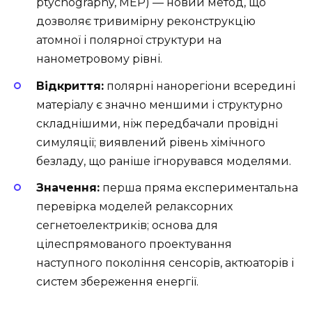
ptychography, MEP) — новий метод, що
дозволяє тривимірну реконструкцію
атомної і полярної структури на
нанометровому рівні.
Відкриття:
полярні нанорегіони всередині
матеріалу є значно меншими і структурно
складнішими, ніж передбачали провідні
симуляції; виявлений рівень хімічного
безладу, що раніше ігнорувався моделями.
Значення:
перша пряма експериментальна
перевірка моделей релаксорних
сегнетоелектриків; основа для
цілеспрямованого проектування
наступного покоління сенсорів, актюаторів і
систем збереження енергії.