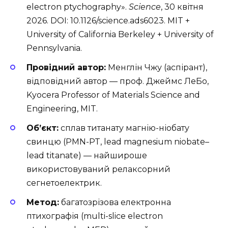
electron ptychography».
Science
, 30 квітня
2026. DOI:
10.1126/science.ads6023
. MIT +
University of California Berkeley + University of
Pennsylvania.
Провідний автор:
Менглін Чжу (аспірант),
відповідний автор — проф. Джеймс ЛеБо,
Kyocera Professor of Materials Science and
Engineering, MIT.
Об’єкт:
сплав титанату магнію-ніобату
свинцю (PMN-PT, lead magnesium niobate–
lead titanate) — найшироше
використовуваний релаксорний
сегнетоелектрик.
Метод:
багатозрізова електронна
птихографія (multi-slice electron