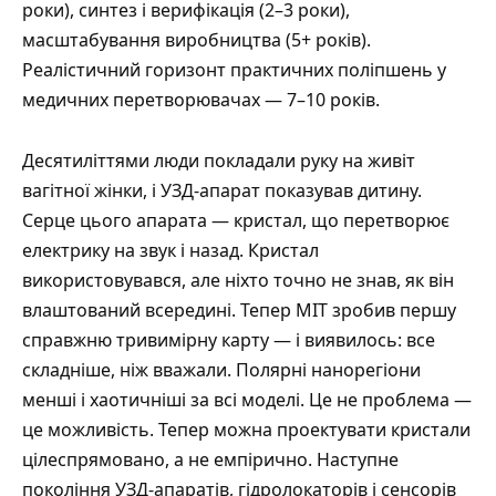
роки), синтез і верифікація (2–3 роки),
масштабування виробництва (5+ років).
Реалістичний горизонт практичних поліпшень у
медичних перетворювачах — 7–10 років.
Десятиліттями люди покладали руку на живіт
вагітної жінки, і УЗД-апарат показував дитину.
Серце цього апарата — кристал, що перетворює
електрику на звук і назад. Кристал
використовувався, але ніхто точно не знав, як він
влаштований всередині. Тепер MIT зробив першу
справжню тривимірну карту — і виявилось: все
складніше, ніж вважали. Полярні нанорегіони
менші і хаотичніші за всі моделі. Це не проблема —
це можливість. Тепер можна проектувати кристали
цілеспрямовано, а не емпірично. Наступне
покоління УЗД-апаратів, гідролокаторів і сенсорів