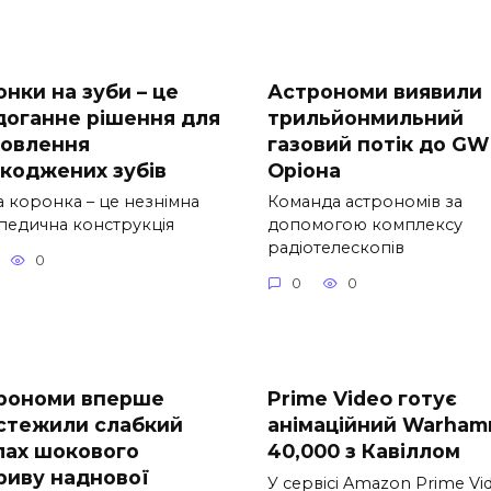
нки на зуби – це
Астрономи виявили
доганне рішення для
трильйонмильний
новлення
газовий потік до GW
коджених зубів
Оріона
а коронка – це незнімна
Команда астрономів за
педична конструкція
допомогою комплексу
радіотелескопів
0
0
0
рономи вперше
Prime Video готує
стежили слабкий
анімаційний Warham
лах шокового
40,000 з Кавіллом
риву наднової
У сервісі Amazon Prime Vi