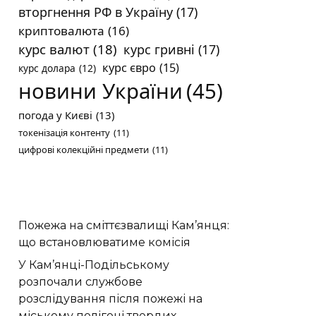
вторгнення РФ в Україну
(17)
криптовалюта
(16)
курс валют
(18)
курс гривні
(17)
курс євро
(15)
курс долара
(12)
новини України
(45)
погода у Києві
(13)
токенізація контенту
(11)
цифрові колекційні предмети
(11)
Пожежа на сміттєзвалищі Кам’янця:
що встановлюватиме комісія
У Кам’янці-Подільському
розпочали службове
розслідування після пожежі на
міському полігоні твердих