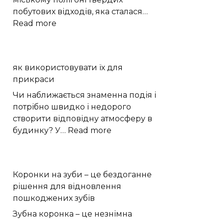
побутових відходів, яка сталася…
:
Read more
Пожежа
на
сміттєзвалищі
як використовувати їх для
Кам’янця:
прикраси
що
встановлюватиме
Чи наближається знаменна подія і
комісія
потрібно швидко і недорого
створити відповідну атмосферу в
:
будинку? У…
Read more
як
використовувати
їх
Коронки на зуби – це бездоганне
для
рішення для відновлення
прикраси
пошкоджених зубів
Зубна коронка – це незнімна