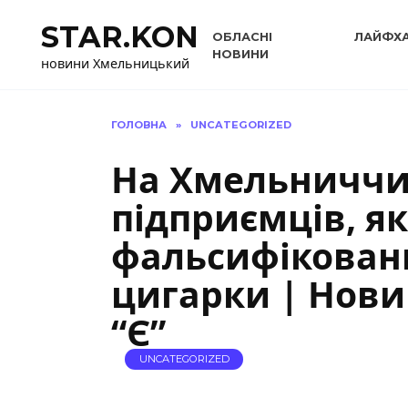
Перейти
STAR.KON
до
ОБЛАСНІ
ЛАЙФХ
вмісту
НОВИНИ
новини Хмельницький
ГОЛОВНА
»
UNCATEGORIZED
На Хмельниччи
підприємців, як
фальсифіковани
цигарки | Нов
“Є”
UNCATEGORIZED