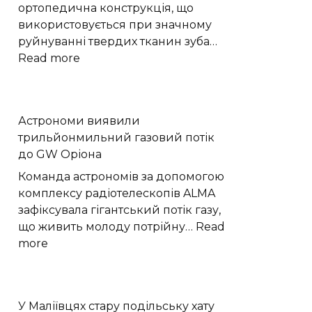
ортопедична конструкція, що
використовується при значному
руйнуванні твердих тканин зуба…
:
Read more
Коронки
на
зуби
Астрономи виявили
–
трильйонмильний газовий потік
це
до GW Оріона
бездоганне
рішення
Команда астрономів за допомогою
для
комплексу радіотелескопів ALMA
відновлення
зафіксувала гігантський потік газу,
пошкоджених
що живить молоду потрійну…
Read
зубів
:
more
Астрономи
виявили
трильйонмильний
У Маліївцях стару подільську хату
газовий