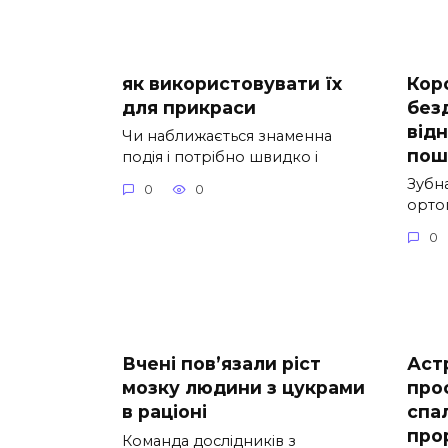
як використовувати їх
Коро
для прикраси
без
від
Чи наближається знаменна
пош
подія і потрібно швидко і
Зубн
0
0
орто
0
Вчені пов’язали ріст
Аст
мозку людини з цукрами
про
в раціоні
спа
про
Команда дослідників з