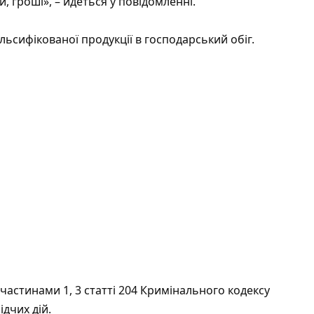
, гроші», – йдеться у повідомленні.
сифікованої продукції в господарський обіг.
астинами 1, 3 статті 204 Кримінального кодексу
дчих дій.