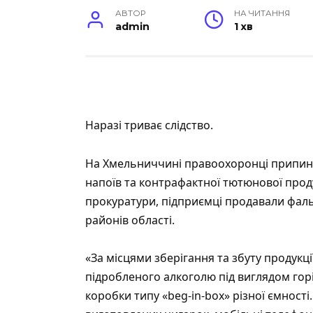
АВТОР
НА ЧИТАННЯ
admin
1 хв
Наразі триває слідство.
На Хмельниччині правоохоронці припин
напоїв та контрафактної тютюнової проду
прокуратури, підприємці продавали фальс
районів області.
«За місцями зберігання та збуту продукці
підробленого алкоголю під виглядом горі
коробки типу «beg-in-box» різної ємност