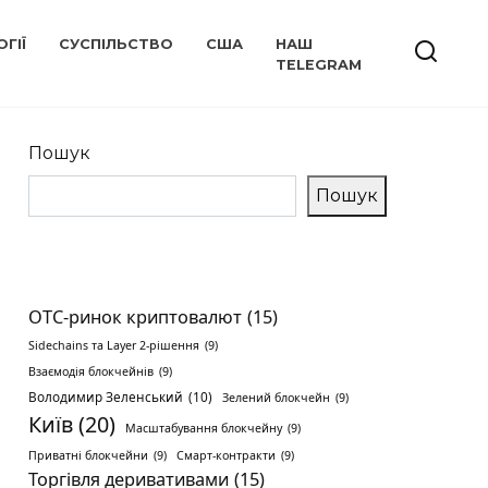
ГІЇ
СУСПІЛЬСТВО
США
НАШ
TELEGRAM
Пошук
Пошук
OTC-ринок криптовалют
(15)
Sidechains та Layer 2-рішення
(9)
Взаємодія блокчейнів
(9)
Володимир Зеленський
(10)
Зелений блокчейн
(9)
Київ
(20)
Масштабування блокчейну
(9)
Приватні блокчейни
(9)
Смарт-контракти
(9)
Торгівля деривативами
(15)