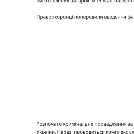
виготовлених цигарок, мобільні телефони
Правоохоронці попередили введення фаль
Розпочато кримінальне провадження за ч
України. Наразі проводиться комплекс слі