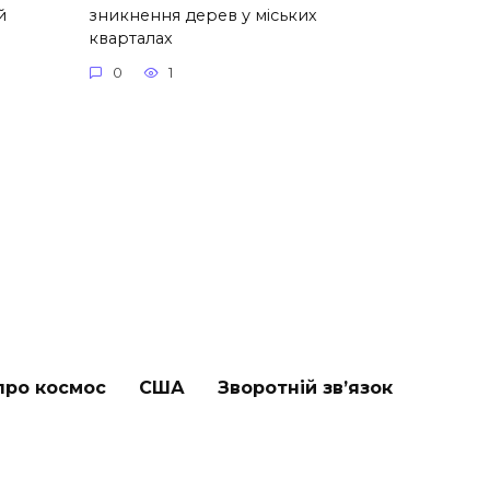
й
зникнення дерев у міських
кварталах
0
1
про космос
США
Зворотній зв’язок