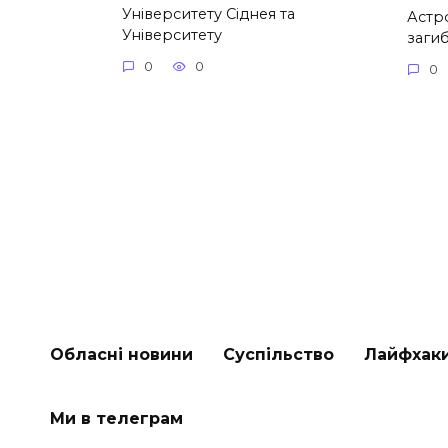
Університету Сіднея та
Астр
Університету
загиб
0
0
0
Обласні новини
Суспільство
Лайфхак
Ми в телеграм