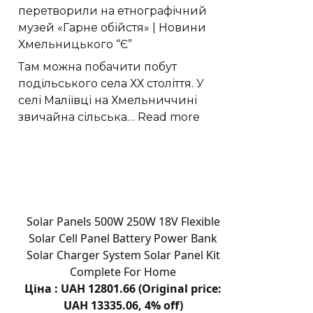
перетворили на етнографічний
потік
музей «Гарне обійстя» | Новини
до
Хмельницького “Є”
GW
Оріона
Там можна побачити побут
подільського села ХХ століття. У
селі Маліївці на Хмельниччині
:
звичайна сільська…
Read more
У
Маліївцях
стару
подільську
хату
перетворили
Solar Panels 500W 250W 18V Flexible
на
Solar Cell Panel Battery Power Bank
етнографічний
Solar Charger System Solar Panel Kit
музей
Complete For Home
«Гарне
Ціна : UAH 12801.66 (Original price:
обійстя»
UAH 13335.06, 4% off)