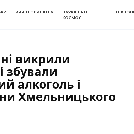
АКИ
КРИПТОВАЛЮТА
НАУКА ПРО
ТЕХНОЛО
КОСМОС
ні викрили
і збували
й алкоголь і
ини Хмельницького