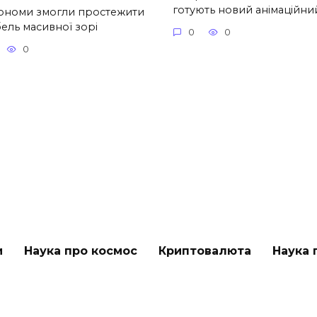
готують новий анімаційни
ономи змогли простежити
ель масивної зорі
0
0
0
и
Наука про космос
Криптовалюта
Наука 