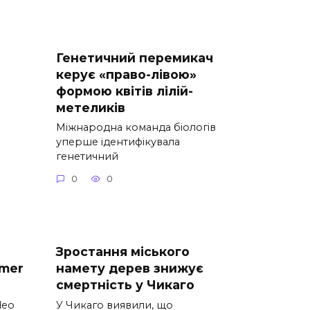
Генетичний перемикач
керує «право-лівою»
формою квітів лілій-
метеликів
Міжнародна команда біологів
уперше ідентифікувала
генетичний
0
0
Зростання міського
mer
намету дерев знижує
смертність у Чикаго
deo
У Чикаго виявили, що