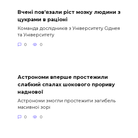
Вчені пов’язали ріст мозку людини з
цукрами в раціоні
Команда дослідників з Університету Сіднея
та Університету
0
0
Астрономи вперше простежили
слабкий спалах шокового прориву
наднової
Астрономи змогли простежити загибель
масивної зорі
0
0