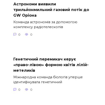
Астрономи виявили
трильйонмильний газовий потік до
GW Оріона
Команда астрономів за допомогою
комплексу радіотелескопів
0
0
Генетичний перемикач керує
«право-лівою» формою квітів лілій-
метеликів
Міжнародна команда біологів уперше
ідентифікувала генетичний
0
0