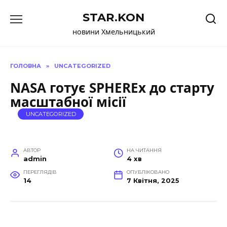
Перейти
STAR.KON
до
вмісту
новини Хмельницький
ГОЛОВНА
»
UNCATEGORIZED
NASA готує SPHEREx до старту
масштабної місії
UNCATEGORIZED
АВТОР
НА ЧИТАННЯ
admin
4 хв
ПЕРЕГЛЯДІВ
ОПУБЛІКОВАНО
14
7 Квітня, 2025