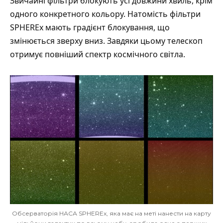
Звичайні фільтри блокують усі довжини хвиль, крім
одного конкретного кольору. Натомість фільтри
SPHEREx мають градієнт блокування, що
змінюється зверху вниз. Завдяки цьому телескоп
отримує повніший спектр космічного світла.
Обсерваторія НАСА SPHEREx, яка має на меті нанести на карту