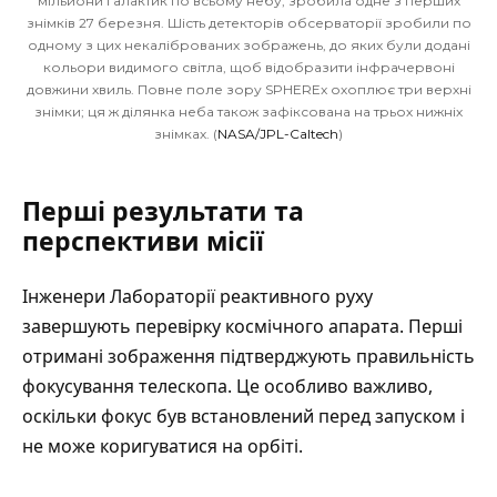
мільйони галактик по всьому небу, зробила одне з перших
знімків 27 березня. Шість детекторів обсерваторії зробили по
одному з цих некаліброваних зображень, до яких були додані
кольори видимого світла, щоб відобразити інфрачервоні
довжини хвиль. Повне поле зору SPHEREx охоплює три верхні
знімки; ця ж ділянка неба також зафіксована на трьох нижніх
знімках. (
NASA/JPL-Caltech
)
Перші результати та
перспективи місії
Інженери Лабораторії реактивного руху
завершують перевірку космічного апарата. Перші
отримані зображення підтверджують правильність
фокусування телескопа. Це особливо важливо,
оскільки фокус був встановлений перед запуском і
не може коригуватися на орбіті.