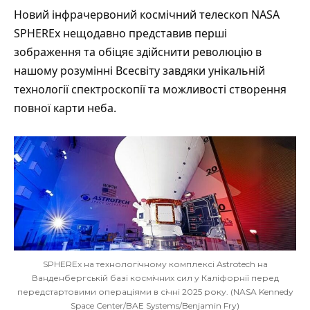
Новий інфрачервоний космічний телескоп NASA
SPHEREx нещодавно
представив
перші
зображення та обіцяє здійснити революцію в
нашому розумінні Всесвіту завдяки унікальній
технології спектроскопії та можливості створення
повної карти неба.
SPHEREx на технологічному комплексі Astrotech на
Ванденбергській базі космічних сил у Каліфорнії перед
передстартовими операціями в січні 2025 року. (NASA Kennedy
Space Center/BAE Systems/Benjamin Fry)