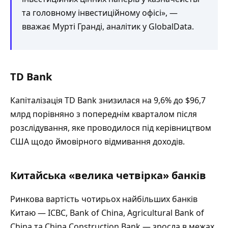
та головному інвестиційному офісі», —
вважає Мурті Гранді, аналітик у GlobalData.
TD Bank
Капіталізація TD Bank знизилася на 9,6% до $96,7
млрд порівняно з попереднім кварталом після
розслідування, яке проводилося під керівництвом
США щодо ймовірного відмивання доходів.
Китайська «велика четвірка» банків
Ринкова вартість чотирьох найбільших банків
Китаю — ICBC, Bank of China, Agricultural Bank of
China та China Construction Bank — зросла в межах