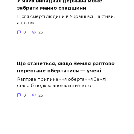
У яких випадках держава може
забрати майно спадщини
Після смерті людини в Україні всі її активи,
а також
0
25
Що станеться, якщо Земля раптово
перестане обертатися — учені
Раптове припинення обертання Землі
стало б подією апокаліптичного
0
25