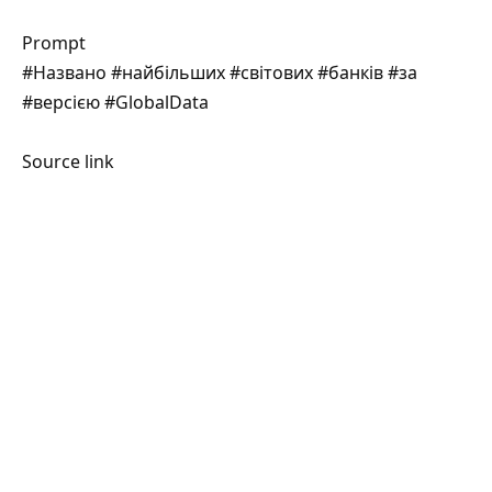
Prompt
#Названо #найбільших #світових #банків #за
#версією #GlobalData
Source link