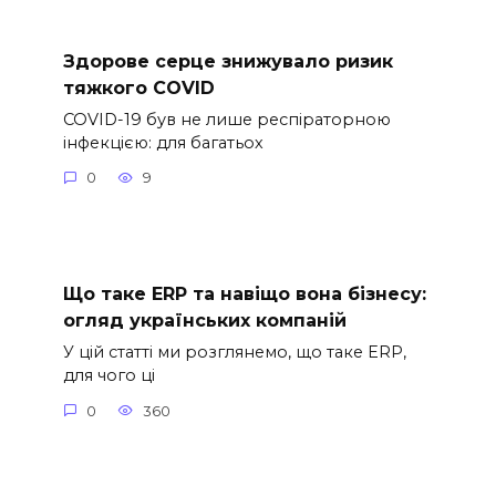
Здорове серце знижувало ризик
тяжкого COVID
COVID-19 був не лише респіраторною
інфекцією: для багатьох
0
9
Що таке ERP та навіщо вона бізнесу:
огляд українських компаній
У цій статті ми розглянемо, що таке ERP,
для чого ці
0
360