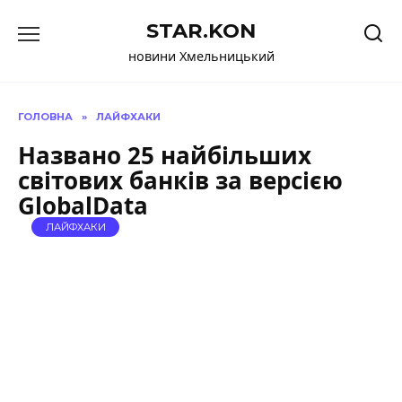
Перейти
STAR.KON
до
вмісту
новини Хмельницький
ГОЛОВНА
»
ЛАЙФХАКИ
Названо 25 найбільших
світових банків за версією
GlobalData
ЛАЙФХАКИ