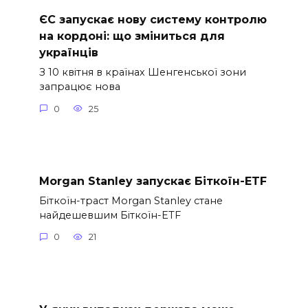
ЄС запускає нову систему контролю
на кордоні: що зміниться для
українців
З 10 квітня в країнах Шенгенської зони
запрацює нова
0
25
Morgan Stanley запускає Біткоїн-ETF
Біткоїн-траст Morgan Stanley стане
найдешевшим Біткоїн-ETF
0
21