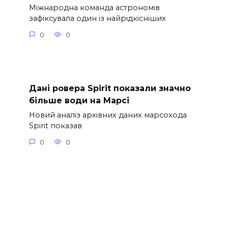
Міжнародна команда астрономів
зафіксувала один із найрідкісніших
0
0
Дані ровера Spirit показали значно
більше води на Марсі
Новий аналіз архівних даних марсохода
Spirit показав
0
0