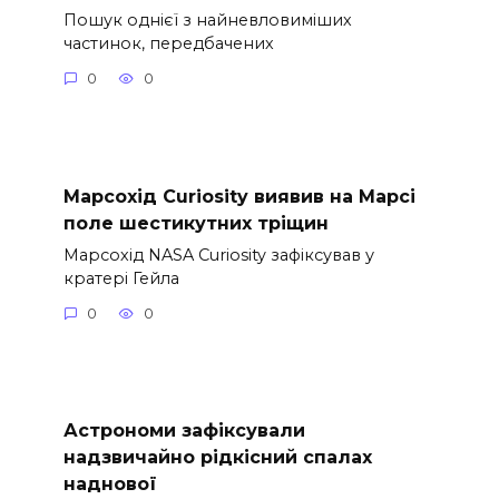
Пошук однієї з найневловиміших
частинок, передбачених
0
0
Марсохід Curiosity виявив на Марсі
поле шестикутних тріщин
Марсохід NASA Curiosity зафіксував у
кратері Гейла
0
0
Астрономи зафіксували
надзвичайно рідкісний спалах
наднової