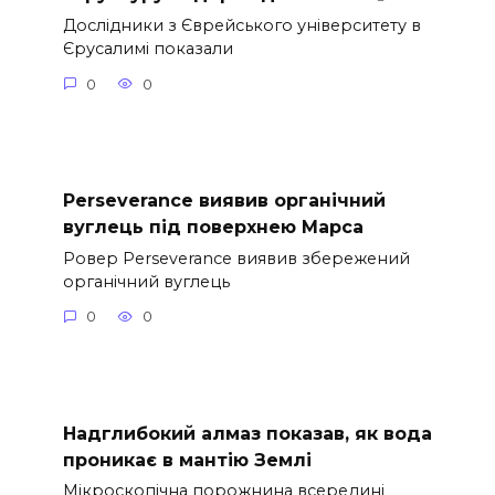
Дослідники з Єврейського університету в
Єрусалимі показали
0
0
Perseverance виявив органічний
вуглець під поверхнею Марса
Ровер Perseverance виявив збережений
органічний вуглець
0
0
Надглибокий алмаз показав, як вода
проникає в мантію Землі
Мікроскопічна порожнина всередині