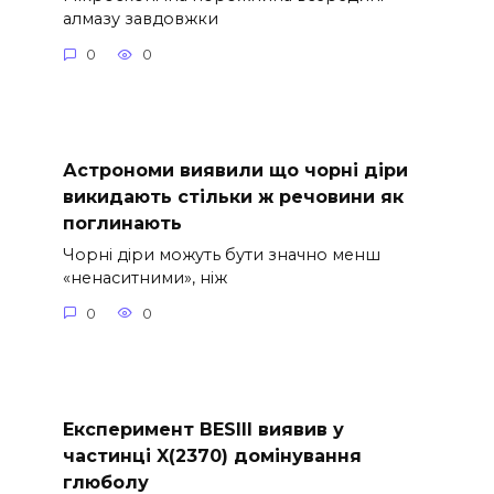
алмазу завдовжки
0
0
Астрономи виявили що чорні діри
викидають стільки ж речовини як
поглинають
Чорні діри можуть бути значно менш
«ненаситними», ніж
0
0
Експеримент BESIII виявив у
частинці X(2370) домінування
глюболу