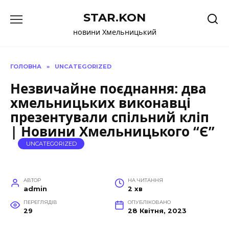
Перейти
STAR.KON
до
вмісту
новини Хмельницький
ГОЛОВНА
»
UNCATEGORIZED
Незвичайне поєднання: два
хмельницьких виконавці
презентували спільний кліп
| Новини Хмельницького “Є”
UNCATEGORIZED
АВТОР
НА ЧИТАННЯ
admin
2 хв
ПЕРЕГЛЯДІВ
ОПУБЛІКОВАНО
29
28 Квітня, 2023