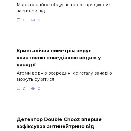
Марс постійно обдуває потік заряджених
частинок від
0
0
Кристалічна симетрія керує
квантовою поведінкою водню у
ванадії
Атоми водню всередині кристалу ванадію
можуть рухатися
0
0
Детектор Double Chooz вперше
зафіксував антинейтрино від