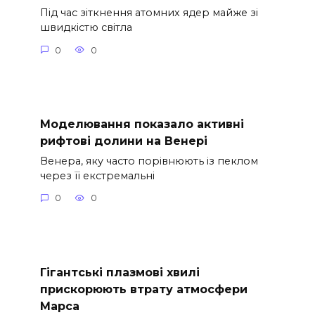
Під час зіткнення атомних ядер майже зі
швидкістю світла
0
0
Моделювання показало активні
рифтові долини на Венері
Венера, яку часто порівнюють із пеклом
через її екстремальні
0
0
Гігантські плазмові хвилі
прискорюють втрату атмосфери
Марса