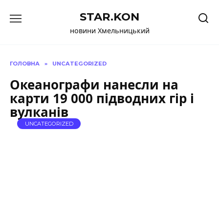
Перейти
STAR.KON
до
вмісту
новини Хмельницький
ГОЛОВНА
»
UNCATEGORIZED
Океанографи нанесли на
карти 19 000 підводних гір і
вулканів
UNCATEGORIZED