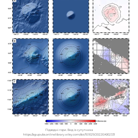
Підводні гори. Вид із супутника
https://agupubs.onlinelibrary.wiley.com/doi/10.1029/2022EA002331