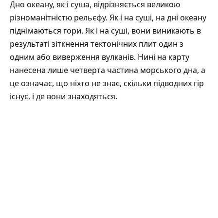
Дно океану, як і суша, відрізняється великою
різноманітністю рельєфу. Як і на суші, на дні океану
піднімаються гори. Як і на суші, вони виникають в
результаті зіткнення тектонічних плит один з
одним або виверження вулканів. Нині на карту
нанесена лише четверта частина морського дна, а
це означає, що ніхто не знає, скільки підводних гір
існує, і де вони знаходяться.