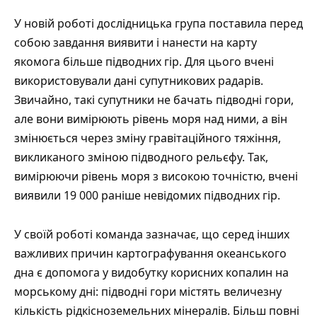
У новій роботі дослідницька група поставила перед
собою завдання виявити і нанести на карту
якомога більше підводних гір. Для цього вчені
використовували дані супутникових радарів.
Звичайно, такі супутники не бачать підводні гори,
але вони вимірюють рівень моря над ними, а він
змінюється через зміну гравітаційного тяжіння,
викликаного зміною підводного рельєфу. Так,
вимірюючи рівень моря з високою точністю, вчені
виявили 19 000 раніше невідомих підводних гір.
У своїй роботі команда
зазначає
, що серед інших
важливих причин картографування океанського
дна є допомога у видобутку корисних копалин на
морському дні: підводні гори містять величезну
кількість рідкісноземельних мінералів. Більш повні