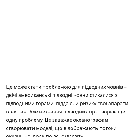
Це може стати проблемою для підводних човнів –
двічі американські підводні човни стикалися з
підводними горами, піддаючи ризику свої апарати і
їх екіпаж. Але незнання підводних гір створює ще
одну проблему. Це заважає океанографам
створювати моделі, що відображають потоки
океанічної води по всьому світу.