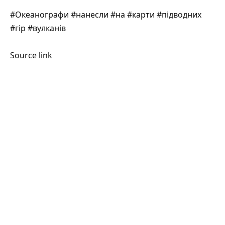
#Океанографи #нанесли #на #карти #підводних
#гір #вулканів
Source link