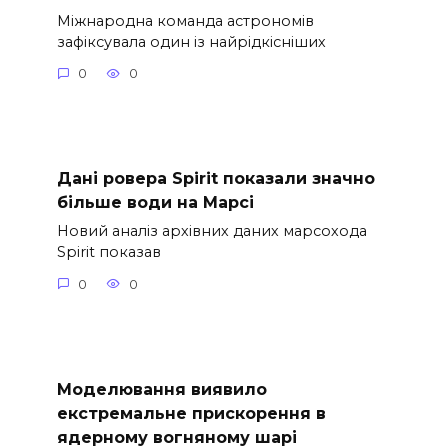
Міжнародна команда астрономів
зафіксувала один із найрідкісніших
0
0
Дані ровера Spirit показали значно
більше води на Марсі
Новий аналіз архівних даних марсохода
Spirit показав
0
0
Моделювання виявило
екстремальне прискорення в
ядерному вогняному шарі