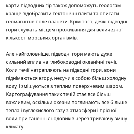
карти підводних гір також допоможуть геологам
краще відобразити тектонічні плити та описати
геомагнітне поле планети. Крім того, деякі підводні
гори служать місцем проживання для величезної
кількості морських організмів.
Але найголовніше, підводні гори мають дуже
сильний вплив на глибоководні океанічні течії.
Коли течії натрапляють на підводні гори, вони
піднімаються вгору, несучи з собою більш холодну
воду, і змішуються з теплим поверхневим шаром.
Картографування таких течій стає все більш
важливим, оскільки океани поглинають все більше
тепла і вуглекислого газу з атмосфери і прісної
води при таненні льодовиків через триваючу зміну
клімату.