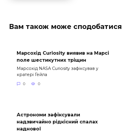
Вам також може сподобатися
Марсохід Curiosity виявив на Марсі
поле шестикутних тріщин
Марсохід NASA Curiosity зафіксував у
кратері Гейла
0
0
Астрономи зафіксували
надзвичайно рідкісний спалах
наднової