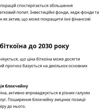
рпорацій спостерігається збільшення
датковий попит. Інвестиційні фонди, хедж-фонди та
н як актив, що може покращити їхні фінансові
іткоїна до 2030 року
очікується, що ціна біткоїна може досягти
ний прогноз базується на декількох основних
ція блокчейну
оїна, активно впроваджується в різних галузях
слуг. Поширення блокчейну зміцнює позиції
іру до нього.