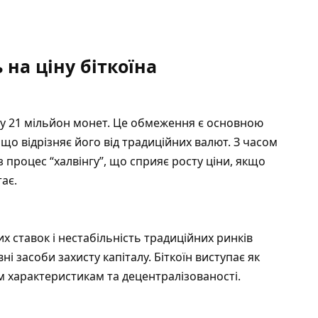
на ціну біткоїна
 у 21 мільйон монет. Це обмеження є основною
о відрізняє його від традиційних валют. З часом
 процес “халвінгу”, що сприяє росту ціни, якщо
ає.
х ставок і нестабільність традиційних ринків
 засоби захисту капіталу. Біткоїн виступає як
м характеристикам та децентралізованості.