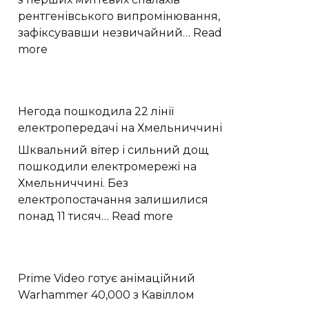
рентгенівського випромінювання,
зафіксувавши незвичайний…
Read
:
more
Астрономи
вперше
простежили
Негода пошкодила 22 лінії
слабкий
електропередачі на Хмельниччині
спалах
шокового
Шквальний вітер і сильний дощ
прориву
пошкодили електромережі на
наднової
Хмельниччині. Без
електропостачання залишилися
:
понад 11 тисяч…
Read more
Негода
пошкодила
22
Prime Video готує анімаційний
лінії
Warhammer 40,000 з Кавіллом
електропередачі