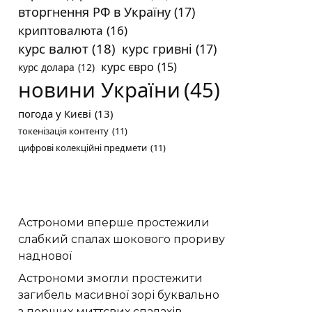
вторгнення РФ в Україну
(17)
криптовалюта
(16)
курс валют
(18)
курс гривні
(17)
курс євро
(15)
курс долара
(12)
новини України
(45)
погода у Києві
(13)
токенізація контенту
(11)
цифрові колекційні предмети
(11)
Астрономи вперше простежили
слабкий спалах шокового прориву
наднової
Астрономи змогли простежити
загибель масивної зорі буквально
з перших миттєвих спалахів