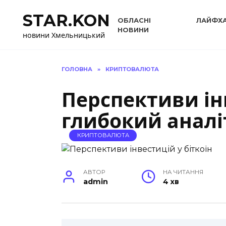
Перейти
STAR.KON
до
ОБЛАСНІ
ЛАЙФХ
вмісту
НОВИНИ
новини Хмельницький
ГОЛОВНА
»
КРИПТОВАЛЮТА
Перспективи інв
глибокий анал
КРИПТОВАЛЮТА
АВТОР
НА ЧИТАННЯ
admin
4 хв