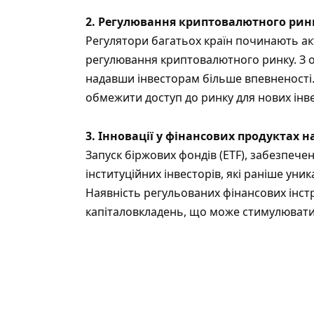
2. Регулювання криптовалютного рин
Регулятори багатьох країн починають а
регулювання криптовалютного ринку. З о
надавши інвесторам більше впевненості.
обмежити доступ до ринку для нових інве
3. Інновації у фінансових продуктах на
Запуск біржових фондів (ETF), забезпече
інституційних інвесторів, які раніше ун
Наявність регульованих фінансових інст
капіталовкладень, що може стимулювати 