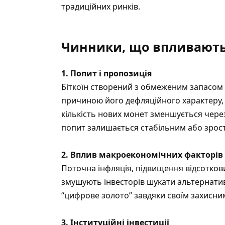
традиційних ринків.
Чинники, що впливають 
1. Попит і пропозиція
Біткоїн створений з обмеженим запасом
причиною його дефляційного характеру, щ
кількість нових монет зменшується через
попит залишається стабільним або зрост
2. Вплив макроекономічних факторів
Поточна інфляція, підвищення відсоткови
змушують інвесторів шукати альтернативні
“цифрове золото” завдяки своїм захисни
3. Інституційні інвестиції