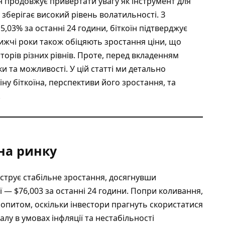
їн продовжує привертати увагу як інструмент для
і зберігає високий рівень волатильності. З
,03% за останні 24 години, біткоїн підтверджує
ижчі роки
також обіцяють зростання ціни, що
торів різних рівнів. Проте, перед вкладенням
и та можливості. У цій статті ми детально
у біткоїна, перспективи його зростання, та
.
на ринку
нструє стабільне зростання, досягнувши
ї — $76,003 за останні 24 години. Попри коливання,
попитом, оскільки інвестори прагнуть скористатися
алу в умовах інфляції та нестабільності