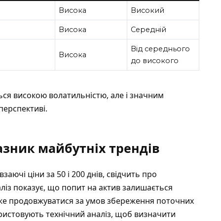
Висока
Високий
Висока
Середній
Від середнього
Висока
до високого
ться високою волатильністю, але і значним
перспективі.
азник майбутніх трендів
заючі ціни за 50 і 200 днів, свідчить про
аліз показує, що попит на актив залишається
же продовжуватися за умов збереження поточних
ристовують технічний аналіз, щоб визначити