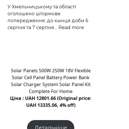
у
У Хмельницькому та області
Чикаго
оголошено штормове
попередження: до кынця доби 6
:
серпня та 7 серпня…
Read more
Шквали,
град
і
грози
накриють
Хмельниччину:
Solar Panels 500W 250W 18V Flexible
жовтий
Solar Cell Panel Battery Power Bank
рівень
Solar Charger System Solar Panel Kit
небезпеки
Complete For Home
Ціна : UAH 12801.66 (Original price:
UAH 13335.06, 4% off)
Детальніше