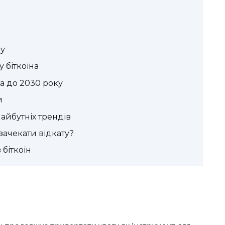
ку
 біткоїна
а до 2030 року
и
айбутніх трендів
 зачекати відкату?
біткоїн