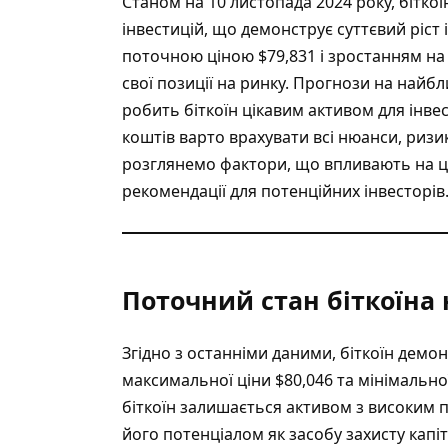
Станом на 10 листопада 2024 року, бітко
інвестицій, що демонструє суттєвий ріст 
поточною ціною $79,831 і зростанням на 5
свої позиції на ринку.
Прогнози на найбл
робить біткоїн цікавим активом для інвес
коштів варто врахувати всі нюанси, ризик
розглянемо фактори, що впливають на цін
рекомендації для потенційних інвесторів
Поточний стан біткоїна 
Згідно з останніми даними, біткоїн демо
максимальної ціни $80,046 та мінімально
біткоїн залишається активом з високим 
його потенціалом як засобу захисту капіт