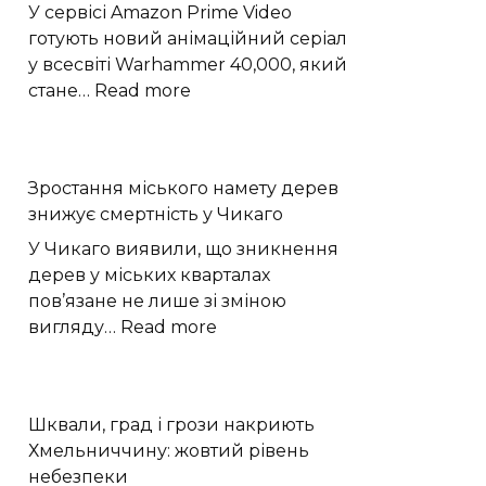
на
У сервісі Amazon Prime Video
Хмельниччині
готують новий анімаційний серіал
у всесвіті Warhammer 40,000, який
:
стане…
Read more
Prime
Video
готує
Зростання міського намету дерев
анімаційний
знижує смертність у Чикаго
Warhammer
40,000
У Чикаго виявили, що зникнення
з
дерев у міських кварталах
Кавіллом
пов’язане не лише зі зміною
:
вигляду…
Read more
Зростання
міського
намету
Шквали, град і грози накриють
дерев
Хмельниччину: жовтий рівень
знижує
небезпеки
смертність