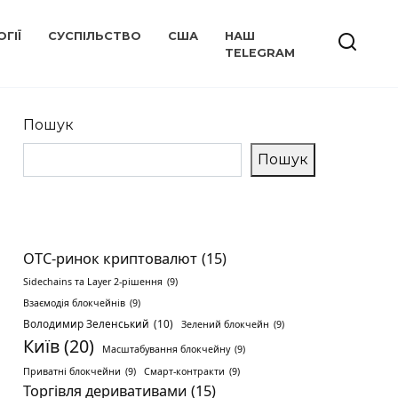
ГІЇ
СУСПІЛЬСТВО
США
НАШ
TELEGRAM
Пошук
Пошук
OTC-ринок криптовалют
(15)
Sidechains та Layer 2-рішення
(9)
Взаємодія блокчейнів
(9)
Володимир Зеленський
(10)
Зелений блокчейн
(9)
Київ
(20)
Масштабування блокчейну
(9)
Приватні блокчейни
(9)
Смарт-контракти
(9)
Торгівля деривативами
(15)