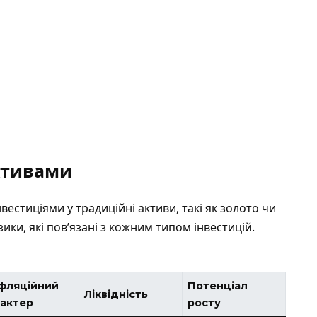
ктивами
нвестиціями у традиційні активи, такі як золото чи
зики, які пов’язані з кожним типом інвестицій.
фляційний
Потенціал
Ліквідність
рактер
росту