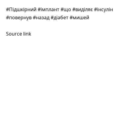
#Підшкірний #імплант #що #виділяє #інсулін
#повернув #назад #діабет #мишей
Source link