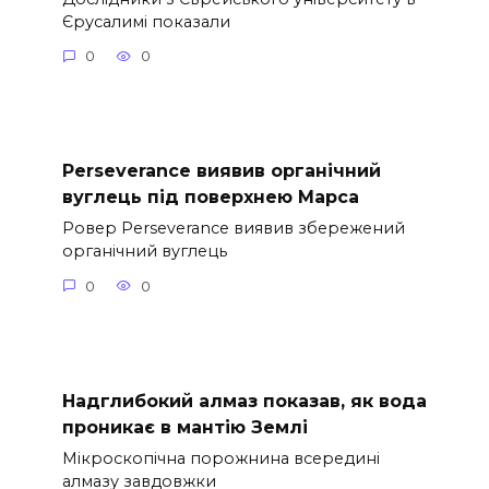
Єрусалимі показали
0
0
Perseverance виявив органічний
вуглець під поверхнею Марса
Ровер Perseverance виявив збережений
органічний вуглець
0
0
Надглибокий алмаз показав, як вода
проникає в мантію Землі
Мікроскопічна порожнина всередині
алмазу завдовжки