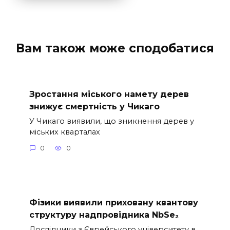
Вам також може сподобатися
Зростання міського намету дерев
знижує смертність у Чикаго
У Чикаго виявили, що зникнення дерев у
міських кварталах
0
0
Фізики виявили приховану квантову
структуру надпровідника NbSe₂
Дослідники з Єврейського університету в