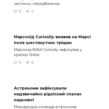
частинок, передбачених
0
0
Марсохід Curiosity виявив на Марсі
поле шестикутних тріщин
Марсохід NASA Curiosity зафіксував у
кратері Гейла
0
0
Астрономи зафіксували
надзвичайно рідкісний спалах
наднової
Міжнародна команда астрономів