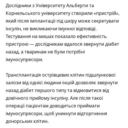
Дослідники з Університету Альберти та
Корнельського університету
створили
«пристрій»,
який після імплантації під шкіру може секретувати
інсулін, не викликаючи імунної відповіді.
Тестування на мишах показало ефективність
пристрою — дослідникам вдалося звернути діабет
назад, а тваринам не були потрібні
імуносупресори.
Трансплантація острівцевих клітин підшлункової
залози від однієї людини іншій дозволяє звернути
назад діабет першого типу та відмовитися від
довічного прийому інсуліну. Але після такої
операції пацієнтам доводиться приймати
імуносупресори, щоб уникнути відторгнення
донорських клітин.