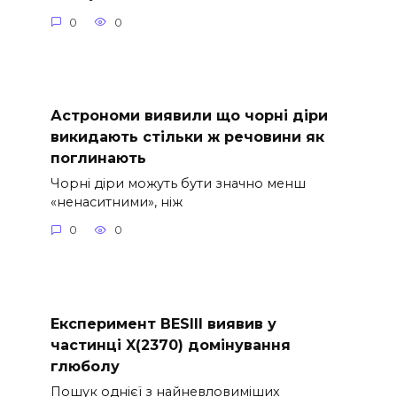
0
0
Астрономи виявили що чорні діри
викидають стільки ж речовини як
поглинають
Чорні діри можуть бути значно менш
«ненаситними», ніж
0
0
Експеримент BESIII виявив у
частинці X(2370) домінування
глюболу
Пошук однієї з найневловиміших