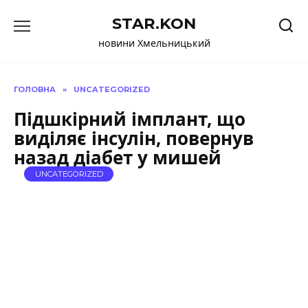
Перейти
STAR.KON
до
вмісту
новини Хмельницький
ГОЛОВНА
»
UNCATEGORIZED
Підшкірний імплант, що
виділяє інсулін, повернув
назад діабет у мишей
UNCATEGORIZED