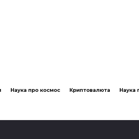
и
Наука про космос
Криптовалюта
Наука 