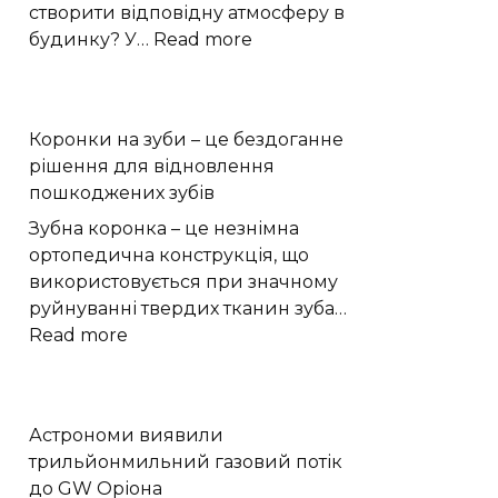
створити відповідну атмосферу в
:
будинку? У…
Read more
як
використовувати
їх
Коронки на зуби – це бездоганне
для
рішення для відновлення
прикраси
пошкоджених зубів
Зубна коронка – це незнімна
ортопедична конструкція, що
використовується при значному
руйнуванні твердих тканин зуба…
:
Read more
Коронки
на
зуби
Астрономи виявили
–
трильйонмильний газовий потік
це
до GW Оріона
бездоганне