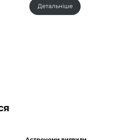
Детальніше
ся
Астрономи виявили