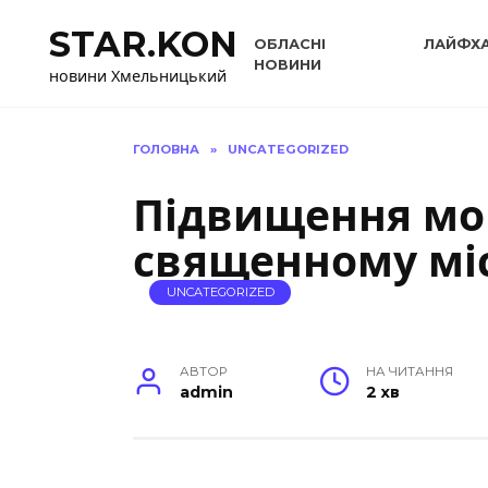
Перейти
STAR.KON
до
ОБЛАСНІ
ЛАЙФХ
вмісту
НОВИНИ
новини Хмельницький
ГОЛОВНА
»
UNCATEGORIZED
Підвищення мо
священному мі
UNCATEGORIZED
АВТОР
НА ЧИТАННЯ
admin
2 хв