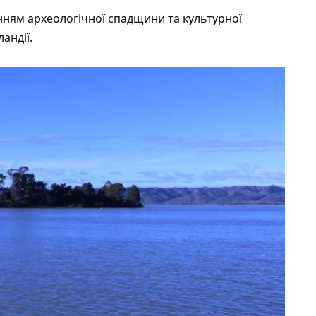
ям археологічної спадщини та культурної
андії.