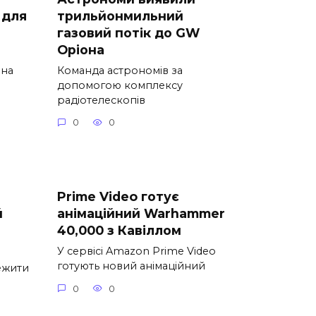
 для
трильйонмильний
газовий потік до GW
Оріона
мна
Команда астрономів за
допомогою комплексу
радіотелескопів
0
0
Prime Video готує
й
анімаційний Warhammer
40,000 з Кавіллом
У сервісі Amazon Prime Video
готують новий анімаційний
ежити
0
0