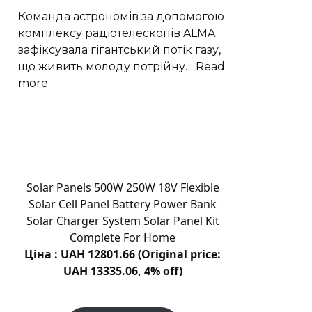
рішення
Команда астрономів за допомогою
для
комплексу радіотелескопів ALMA
відновлення
зафіксувала гігантський потік газу,
пошкоджених
що живить молоду потрійну…
Read
зубів
:
more
Астрономи
виявили
трильйонмильний
газовий
потік
до
Solar Panels 500W 250W 18V Flexible
GW
Solar Cell Panel Battery Power Bank
Оріона
Solar Charger System Solar Panel Kit
Complete For Home
Ціна : UAH 12801.66 (Original price:
UAH 13335.06, 4% off)