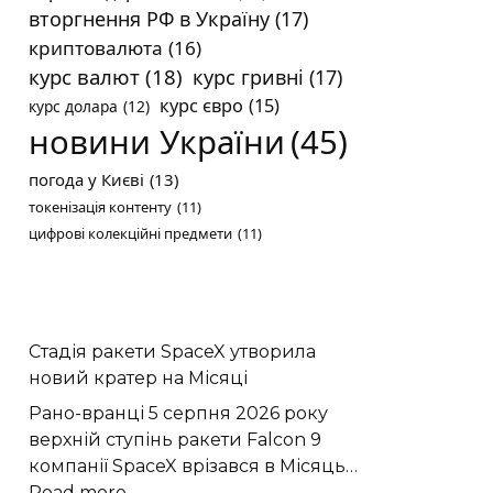
вторгнення РФ в Україну
(17)
криптовалюта
(16)
курс валют
(18)
курс гривні
(17)
курс євро
(15)
курс долара
(12)
новини України
(45)
погода у Києві
(13)
токенізація контенту
(11)
цифрові колекційні предмети
(11)
Стадія ракети SpaceX утворила
новий кратер на Місяці
Рано-вранці 5 серпня 2026 року
верхній ступінь ракети Falcon 9
компанії SpaceX врізався в Місяць…
:
Read more