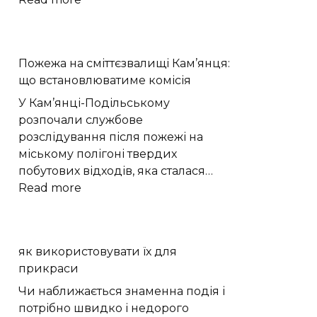
Стадія
ракети
SpaceX
Пожежа на сміттєзвалищі Кам’янця:
утворила
що встановлюватиме комісія
новий
кратер
У Кам’янці-Подільському
на
розпочали службове
Місяці
розслідування після пожежі на
міському полігоні твердих
побутових відходів, яка сталася…
:
Read more
Пожежа
на
сміттєзвалищі
як використовувати їх для
Кам’янця:
прикраси
що
встановлюватиме
Чи наближається знаменна подія і
комісія
потрібно швидко і недорого