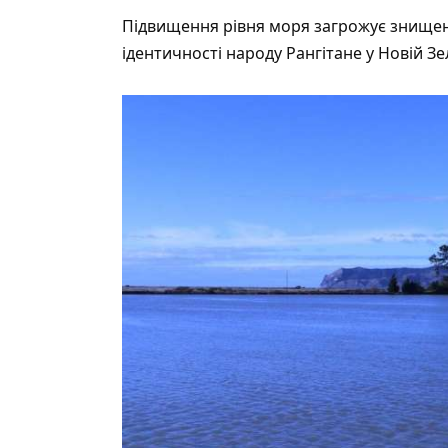
Підвищення рівня моря
загрожує
знищенн
ідентичності народу Рангітане у Новій Зел