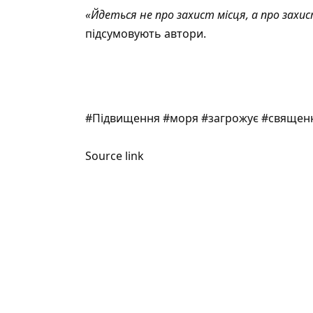
«Йдеться не про захист місця, а про захис
підсумовують автори.
#Підвищення #моря #загрожує #священн
Source link