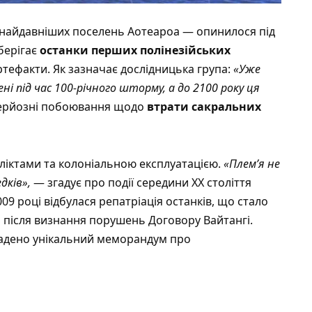
 з найдавніших поселень Аотеароа — опинилося під
берігає
останки перших полінезійських
артефакти. Як зазначає дослідницька група:
«Уже
 під час 100-річного шторму, а до 2100 року ця
 серйозні побоювання щодо
втрати сакральних
ліктами та колоніальною експлуатацією.
«Плем’я не
дків»,
— згадує про події середини ХХ століття
09 році відбулася репатріація останків, що стало
і
після визнання порушень Договору Вайтангі.
ладено унікальний меморандум про