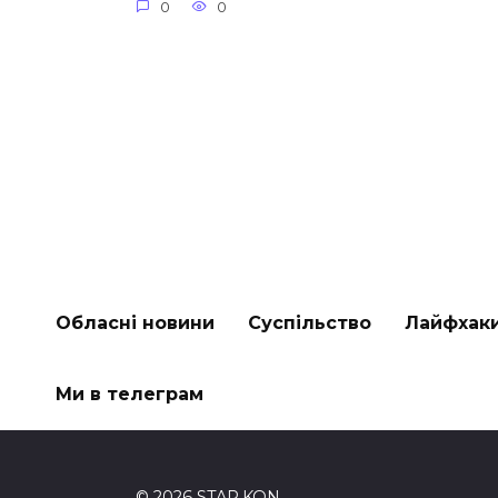
0
0
Обласні новини
Суспільство
Лайфхак
Ми в телеграм
© 2026 STAR.KON