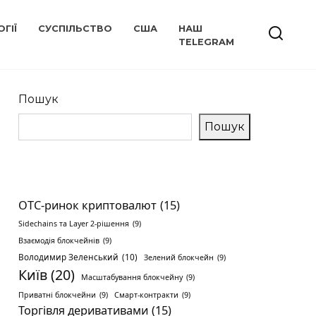
ГІЇ
СУСПІЛЬСТВО
США
НАШ
TELEGRAM
Пошук
Пошук
OTC-ринок криптовалют
(15)
Sidechains та Layer 2-рішення
(9)
Взаємодія блокчейнів
(9)
Володимир Зеленський
(10)
Зелений блокчейн
(9)
Київ
(20)
Масштабування блокчейну
(9)
Приватні блокчейни
(9)
Смарт-контракти
(9)
Торгівля деривативами
(15)