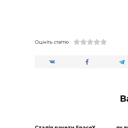
Оцініть статтю
В
Стадія ракети SpaceX
як 