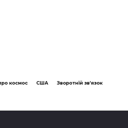
про космос
США
Зворотній зв’язок