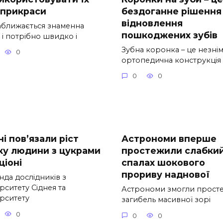
 прикраси
бездоганне рішення
відновлення
аближається знаменна
пошкоджених зубів
 і потрібно швидко і
Зубна коронка – це незні
0
ортопедична конструкція
0
0
і пов’язали ріст
Астрономи вперше
ку людини з цукрами
простежили слабки
ціоні
спалах шокового
прориву наднової
нда дослідників з
рситету Сіднея та
Астрономи змогли прост
ерситету
загибель масивної зорі
0
0
0