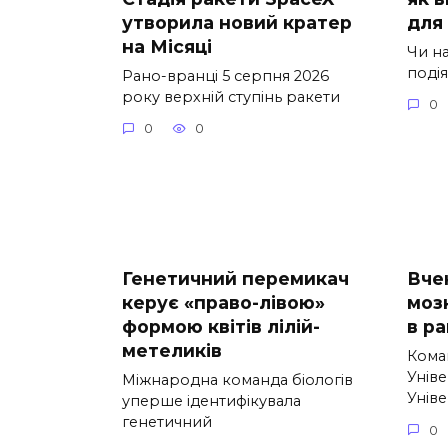
утворила новий кратер
для
на Місяці
Чи н
подія
Рано-вранці 5 серпня 2026
року верхній ступінь ракети
0
0
0
Генетичний перемикач
Вчен
керує «право-лівою»
моз
формою квітів лілій-
в ра
метеликів
Кома
Уніве
Міжнародна команда біологів
Унів
уперше ідентифікувала
генетичний
0