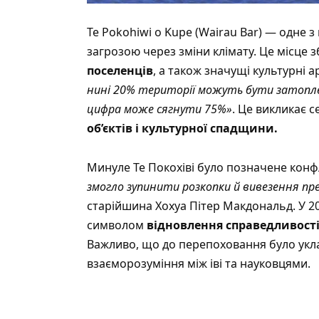
Te Pokohiwi o Kupe (Wairau Bar) — одне
загрозою через зміни клімату. Це місце з
поселенців
, а також значущі культурні 
нині 20% території можуть бути затоплені
цифра може сягнути 75%»
. Це викликає
об’єктів і культурної спадщини.
Минуле Те Покохіві було позначене конф
змогло зупинити розкопки й вивезення пре
старійшина Хохуа Пітер Макдональд. У 20
символом
відновлення справедливост
Важливо, що до перепоховання було ук
взаєморозуміння між іві та науковцями.