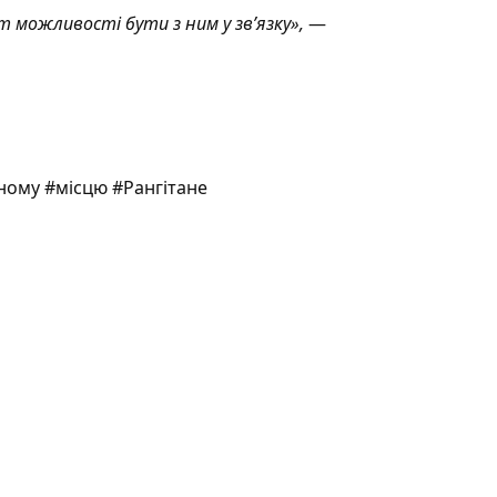
т можливості бути з ним у зв’язку»,
—
ому #місцю #Рангітане