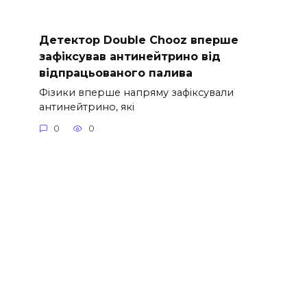
Детектор Double Chooz вперше
зафіксував антинейтрино від
відпрацьованого палива
Фізики вперше напряму зафіксували
антинейтрино, які
0
0