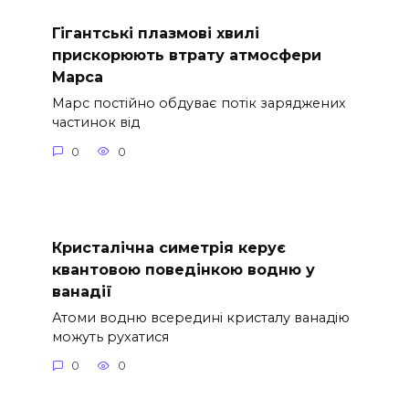
Гігантські плазмові хвилі
прискорюють втрату атмосфери
Марса
Марс постійно обдуває потік заряджених
частинок від
0
0
Кристалічна симетрія керує
квантовою поведінкою водню у
ванадії
Атоми водню всередині кристалу ванадію
можуть рухатися
0
0