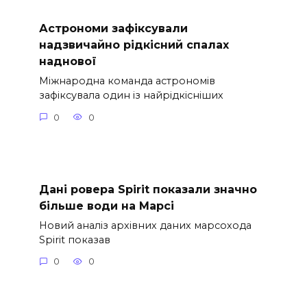
Астрономи зафіксували
надзвичайно рідкісний спалах
наднової
Міжнародна команда астрономів
зафіксувала один із найрідкісніших
0
0
Дані ровера Spirit показали значно
більше води на Марсі
Новий аналіз архівних даних марсохода
Spirit показав
0
0