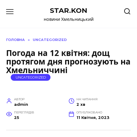
Перейти
STAR.KON
до
вмісту
новини Хмельницький
ГОЛОВНА
»
UNCATEGORIZED
Погода на 12 квітня: дощ
протягом дня прогнозують на
Хмельниччині
UNCATEGORIZED
АВТОР
НА ЧИТАННЯ
admin
2 хв
ПЕРЕГЛЯДІВ
ОПУБЛІКОВАНО
25
11 Квітня, 2023