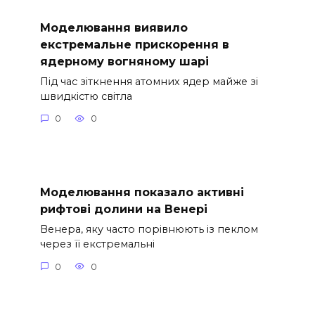
Моделювання виявило
екстремальне прискорення в
ядерному вогняному шарі
Під час зіткнення атомних ядер майже зі
швидкістю світла
0
0
Моделювання показало активні
рифтові долини на Венері
Венера, яку часто порівнюють із пеклом
через її екстремальні
0
0