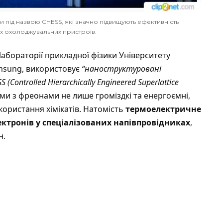
 під назвою CHESS, які значно підвищують ефективність
 охолоджувальних пристроїв.
абораторії прикладної фізики Університету
amsung, використовує
“наноструктуровані
ontrolled Hierarchically Engineered Superlattice
еми з фреонами не лише громіздкі та енергоємні,
користання хімікатів. Натомість
термоелектричне
ктронів у спеціалізованих напівпровідниках
,
н.