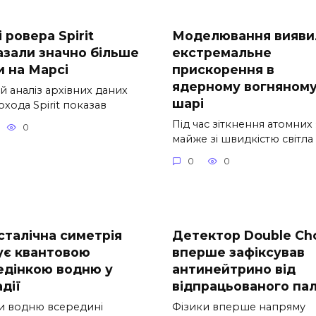
 ровера Spirit
Моделювання вияви
азали значно більше
екстремальне
и на Марсі
прискорення в
ядерному вогняном
й аналіз архівних даних
шарі
хода Spirit показав
Під час зіткнення атомних
0
майже зі швидкістю світла
0
0
сталічна симетрія
Детектор Double Ch
ує квантовою
вперше зафіксував
едінкою водню у
антинейтрино від
дії
відпрацьованого па
и водню всередині
Фізики вперше напряму