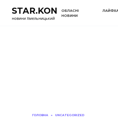
Перейти
STAR.KON
до
ОБЛАСНІ
ЛАЙФХ
вмісту
НОВИНИ
новини Хмельницький
ГОЛОВНА
»
UNCATEGORIZED