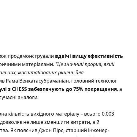
івок продемонстрували
вдвічі вищу ефективність
тричними матеріалами.
“Це значний прорив, який
еальних, масштабованих рішень для
ив Рама Венкатасубраманіан, головний технолог
улі з CHESS забезпечують до 75% покращення
, а
сучасні аналоги.
а кількість вихідного матеріалу – всього 0,003
е дозволяє не лише зменшити витрати, а й
ва. Як пояснив Джон Пірс, старший інженер-