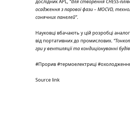
дослідник APL,
“для створення CHESS-плів
осадження з парової фази – MOCVD, техно
сонячних панелей”
.
Науковці вбачають у цій розробці анало
від портативних до промислових.
“Тонко
гри у вентиляції та кондиціонуванні будів
#Прорив #термоелектриці #охолодження
Source link