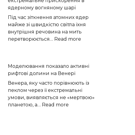
екстремальне прискорення в
раптові
ядерному вогняному шарі
дощі:
якою
Під час зіткнення атомних ядер
буде
майже зі швидкістю світла їхня
погода
внутрішня речовина на мить
на
:
перетворюється…
Read more
Хмельниччині
Моделювання
виявило
екстремальне
Моделювання показало активні
прискорення
рифтові долини на Венері
в
ядерному
Венера, яку часто порівнюють із
вогняному
пеклом через її екстремальні
шарі
умови, виявляється не «мертвою»
:
планетою, а…
Read more
Моделювання
показало
активні
рифтові