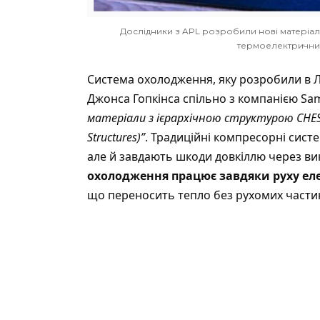
Дослідники з APL розробили нові матеріали
термоелектричних
Система охолодження, яку
розробили
в Л
Джонса Гопкінса спільно з компанією S
матеріали з ієрархічною структурою CHESS (C
Structures)”
. Традиційні компресорні сист
але й завдають шкоди довкіллю через ви
охолодження працює завдяки руху еле
що переносить тепло без рухомих части