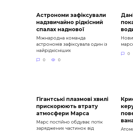
Астрономи зафіксували
Дані
надзвичайно рідкісний
пок
спалах наднової
вод
Міжнародна команда
Нови
астрономів зафіксувала один із
марсо
найрідкісніших
0
0
0
Гігантські плазмові хвилі
Кри
прискорюють втрату
кер
атмосфери Марса
пов
вана
Марс постійно обдуває потік
заряджених частинок від
Атом