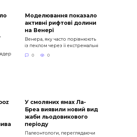
ло
Моделювання показало
активні рифтові долини
на Венері
у
Венера, яку часто порівнюють
із пеклом через її екстремальні
 ядер
0
0
ooz
У смоляних ямах Ла-
Бреа виявили новий вид
жаби льодовикового
лива
періоду
Палеонтологи, переглядаючи