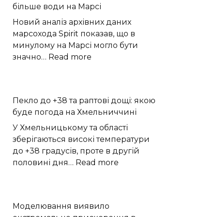
більше води на Марсі
спалах
наднової
Новий аналіз архівних даних
марсохода Spirit показав, що в
минулому на Марсі могло бути
:
значно…
Read more
Дані
ровера
Spirit
Пекло до +38 та раптові дощі: якою
показали
буде погода на Хмельниччині
значно
більше
У Хмельницькому та області
води
зберігаються високі температури
на
до +38 градусів, проте в другій
Марсі
:
половині дня…
Read more
Пекло
до
+38
Моделювання виявило
та