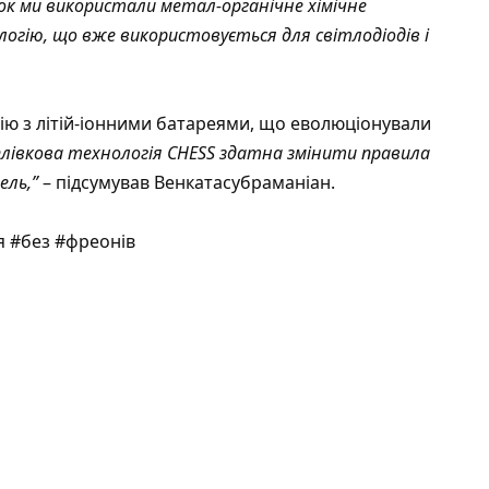
ок ми використали метал-органічне хімічне
логію, що вже використовується для світлодіодів і
гію з літій-іонними батареями, що еволюціонували
плівкова технологія CHESS здатна змінити правила
ель,”
– підсумував Венкатасубраманіан.
 #без #фреонів