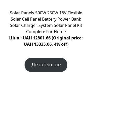
долини
на
Solar Panels 500W 250W 18V Flexible
Венері
Solar Cell Panel Battery Power Bank
Solar Charger System Solar Panel Kit
Complete For Home
Ціна : UAH 12801.66 (Original price:
UAH 13335.06, 4% off)
Детальніше