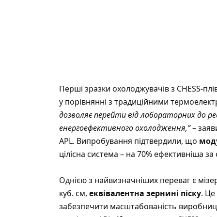
Перші зразки охолоджувачів з CHESS-пл
у порівнянні з традиційними термоелек
дозволяє перейти від лабораторних до р
енергоефективного охолодження,”
– заяв
APL. Випробування підтвердили, що
мод
цілісна система – на 70% ефективніша за 
Однією з найвизначніших переваг є мізерн
куб. см,
еквівалентна зернині піску
. Ц
забезпечити масштабованість виробницт