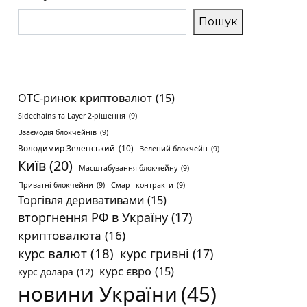
Пошук
OTC-ринок криптовалют
(15)
Sidechains та Layer 2-рішення
(9)
Взаємодія блокчейнів
(9)
Володимир Зеленський
(10)
Зелений блокчейн
(9)
Київ
(20)
Масштабування блокчейну
(9)
Приватні блокчейни
(9)
Смарт-контракти
(9)
Торгівля деривативами
(15)
вторгнення РФ в Україну
(17)
криптовалюта
(16)
курс валют
(18)
курс гривні
(17)
курс євро
(15)
курс долара
(12)
новини України
(45)