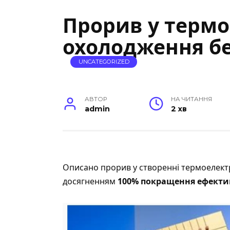
Прорив у термо
охолодження бе
UNCATEGORIZED
АВТОР
НА ЧИТАННЯ
admin
2 хв
Описано прорив у створенні термоелект
досягненням
100% покращення ефекти