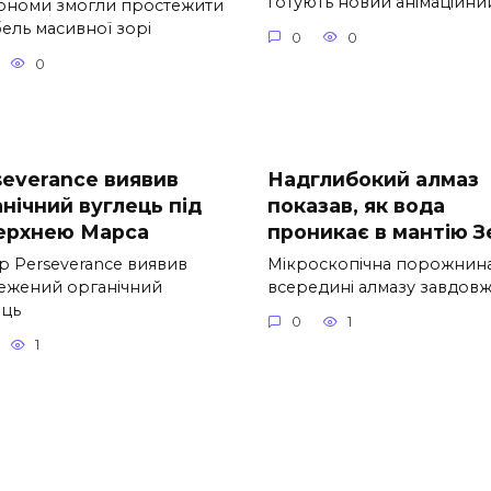
готують новий анімаційни
ономи змогли простежити
ель масивної зорі
0
0
0
severance виявив
Надглибокий алмаз
нічний вуглець під
показав, як вода
ерхнею Марса
проникає в мантію З
р Perseverance виявив
Мікроскопічна порожнин
ежений органічний
всередині алмазу завдов
ець
0
1
1