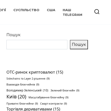
ГІЇ
СУСПІЛЬСТВО
США
НАШ
TELEGRAM
Пошук
Пошук
OTC-ринок криптовалют
(15)
Sidechains та Layer 2-рішення
(9)
Взаємодія блокчейнів
(9)
Володимир Зеленський
(10)
Зелений блокчейн
(9)
Київ
(20)
Масштабування блокчейну
(9)
Приватні блокчейни
(9)
Смарт-контракти
(9)
Торгівля деривативами
(15)