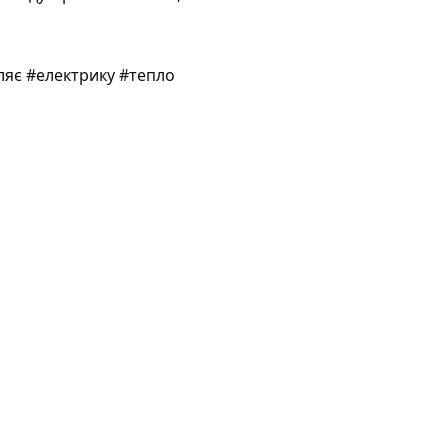
яє #електрику #тепло