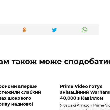
ам також може сподобати
рономи вперше
Prime Video готує
стежили слабкий
анімаційний Warham
лах шокового
40,000 з Кавіллом
риву наднової
У сервісі Amazon Prime Vi