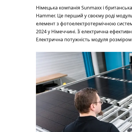
Німецька компанія Sunmaxx і британська
Hammer. Це перший у своєму роді модул
елемент з фотоелектротермічною системо
2024 у Німеччині. Її електрична ефективн
Електрична потужність модуля розміром 6