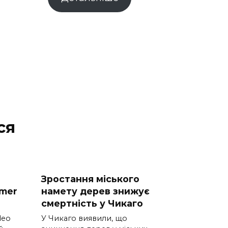
ся
Зростання міського
mer
намету дерев знижує
смертність у Чикаго
deo
У Чикаго виявили, що