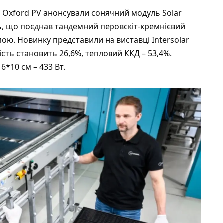
 Oxford PV анонсували сонячний модуль Solar
ь, що поєднав тандемний перовскіт-кремнієвий
ю. Новинку представили на виставці Intersolar
ість становить 26,6%, тепловий ККД – 53,4%.
*10 см – 433 Вт.