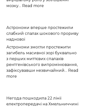
:
мозку…
Read more
Вчені
пов’язали
ріст
Астрономи вперше простежили
мозку
слабкий спалах шокового прориву
людини
наднової
з
цукрами
Астрономи змогли простежити
в
загибель масивної зорі буквально
раціоні
з перших миттєвих спалахів
рентгенівського випромінювання,
зафіксувавши незвичайний…
Read
:
more
Астрономи
вперше
простежили
Негода пошкодила 22 лінії
слабкий
електропередачі на Хмельниччині
спалах