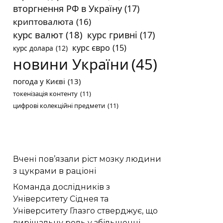
вторгнення РФ в Україну
(17)
криптовалюта
(16)
курс валют
(18)
курс гривні
(17)
курс євро
(15)
курс долара
(12)
новини України
(45)
погода у Києві
(13)
токенізація контенту
(11)
цифрові колекційні предмети
(11)
Вчені пов’язали ріст мозку людини
з цукрами в раціоні
Команда дослідників з
Університету Сіднея та
Університету Глазго стверджує, що
вирішальну роль у збільшенні