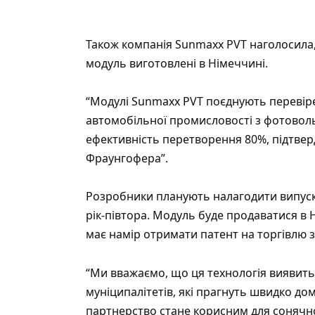
Також компанія Sunmaxx PVT наголосила,
модуль виготовлені в Німеччині.
“Модулі Sunmaxx PVT поєднують перевір
автомобільної промисловості з фотоволь
ефективність перетворення 80%, підтвер
Фраунгофера”.
Розробники планують налагодити випуск
рік-півтора. Модуль буде продаватися в Н
має намір отримати патент на торгівлю 
“Ми вважаємо, що ця технологія виявить
муніципалітетів, які прагнуть швидко домо
партнерство стане корисним для сонячної