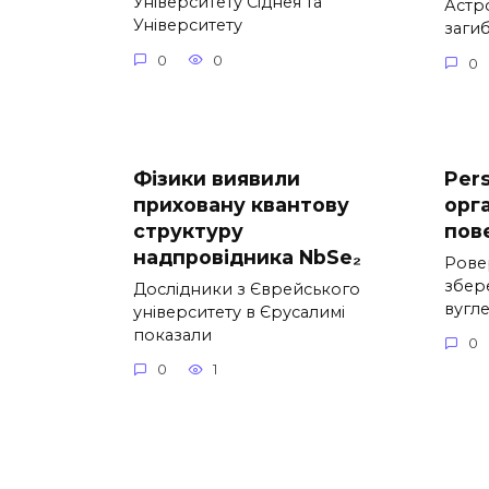
Університету Сіднея та
Астр
Університету
загиб
0
0
0
Фізики виявили
Per
приховану квантову
орга
структуру
пов
надпровідника NbSe₂
Рове
збер
Дослідники з Єврейського
вугл
університету в Єрусалимі
показали
0
0
1