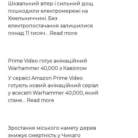
шокового
Шквальний вітер і сильний дощ
прориву
пошкодили електромережі на
наднової
Хмельниччині. Без
електропостачання залишилися
:
понад 11 тисяч…
Read more
Негода
пошкодила
22
Prime Video готує анімаційний
лінії
Warhammer 40,000 з Кавіллом
електропередачі
на
У сервісі Amazon Prime Video
Хмельниччині
готують новий анімаційний серіал
у всесвіті Warhammer 40,000, який
:
стане…
Read more
Prime
Video
готує
Зростання міського намету дерев
анімаційний
знижує смертність у Чикаго
Warhammer