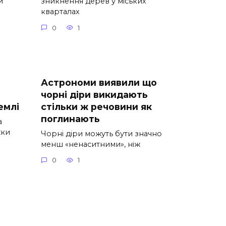
й
зникнення дерев у міських
кварталах
0
1
Астрономи виявили що
чорні діри викидають
емлі
стільки ж речовини як
поглинають
а
жки
Чорні діри можуть бути значно
менш «ненаситними», ніж
0
1