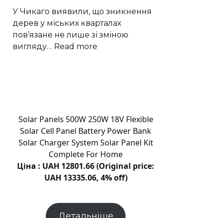
40,000
У Чикаго виявили, що зникнення
з
дерев у міських кварталах
Кавіллом
пов’язане не лише зі зміною
:
вигляду…
Read more
Зростання
міського
намету
дерев
знижує
смертність
Solar Panels 500W 250W 18V Flexible
у
Solar Cell Panel Battery Power Bank
Чикаго
Solar Charger System Solar Panel Kit
Complete For Home
Ціна : UAH 12801.66 (Original price:
UAH 13335.06, 4% off)
Детальніше