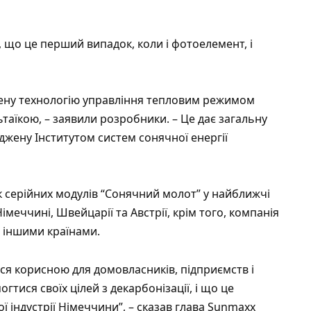
 що це перший випадок, коли і фотоелемент, і
ену технологію управління тепловим режимом
таїкою, – заявили розробники. – Це дає загальну
джену Інститутом систем сонячної енергії
 серійних модулів “Сонячний молот” у найближчі
імеччині, Швейцарії та Австрії, крім того, компанія
з іншими країнами.
ся корисною для домовласників, підприємств і
гтися своїх цілей з декарбонізації, і що це
 індустрії Німеччини”, – сказав глава Sunmaxx