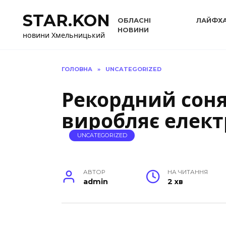
Перейти
STAR.KON
до
ОБЛАСНІ
ЛАЙФХ
вмісту
НОВИНИ
новини Хмельницький
ГОЛОВНА
»
UNCATEGORIZED
Рекордний сон
виробляє елект
UNCATEGORIZED
АВТОР
НА ЧИТАННЯ
admin
2 хв