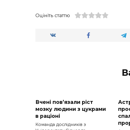
Оцініть статтю
В
Вчені пов’язали ріст
Аст
мозку людини з цукрами
про
в раціоні
спа
про
Команда дослідників з