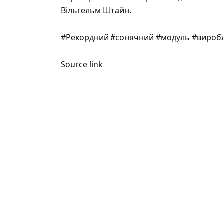
Вільгельм Штайн.
#Рекордний #сонячний #модуль #виробл
Source link