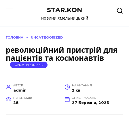
Перейти
STAR.KON
до
вмісту
новини Хмельницький
ГОЛОВНА
»
UNCATEGORIZED
революційний пристрій для
пацієнтів та космонавтів
UNCATEGORIZED
АВТОР
НА ЧИТАННЯ
admin
2 хв
ПЕРЕГЛЯДІВ
ОПУБЛІКОВАНО
28
27 Березня, 2023