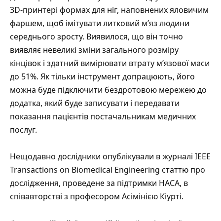
3D-принтері формах для ніг, наповнених яловичим
фаршем, щоб імітувати литковий м’яз людини
середнього зросту. Виявилося, що він точно
виявляє невеликі зміни загального розміру
кінцівок і здатний вимірювати втрату м’язової маси
до 51%. Як тільки інструмент допрацюють, його
можна буде підключити бездротовою мережею до
додатка, який буде записувати і передавати
показання пацієнтів постачальникам медичних
послуг.
Нещодавно дослідники
опублікували
в журналі IEEE
Transactions on Biomedical Engineering статтю про
дослідження, проведене за підтримки НАСА, в
співавторстві з професором Асімінією Кіурті.