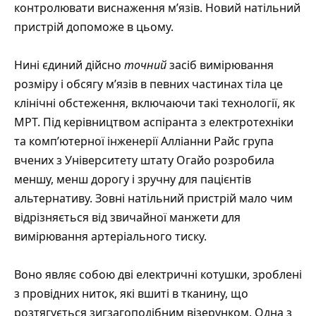
контролювати виснаження м’язів. Новий натільний
пристрій допоможе в цьому.
Нині єдиний дійсно
точний
засіб вимірювання
розміру і обсягу м’язів в певних частинах тіла це
клінічні обстеження, включаючи такі технології, як
МРТ. Під керівництвом аспіранта з електротехніки
та комп’ютерної інженерії Алліанни Райс група
вчених з Університету штату Огайо
розробила
меншу, менш дорогу і зручну для пацієнтів
альтернативу. Зовні натільний пристрій мало чим
відрізняється від звичайної манжети для
вимірювання артеріального тиску.
Воно являє собою дві електричні котушки, зроблені
з провідних ниток, які вшиті в тканину, що
розтягується зигзагоподібним візерунком. Одна з