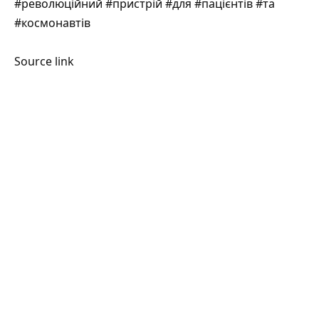
#революційний #пристрій #для #пацієнтів #та
#космонавтів
Source link