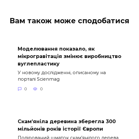
Вам також може сподобатися
Моделювання показало, як
мікрогравітація змінює виробництво
вуглепластику
У новому дослідженні, описаному на
порталі Scienmag
0
0
Скам’яніла деревина зберегла 300
мільйонів років історії Європи
Полірований шматок скам’янілого дерева