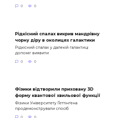
0
0
Рідкісний спалах викрив мандрівну
чорну діру в околицях галактики
Рідкісний спалах у далекій галактиці
допоміг виявити
0
0
Фізики відтворили приховану 3D
форму квантової хвильової функції
Фізики Університету Ґеттінґена
продемонстрували спосіб
0
0