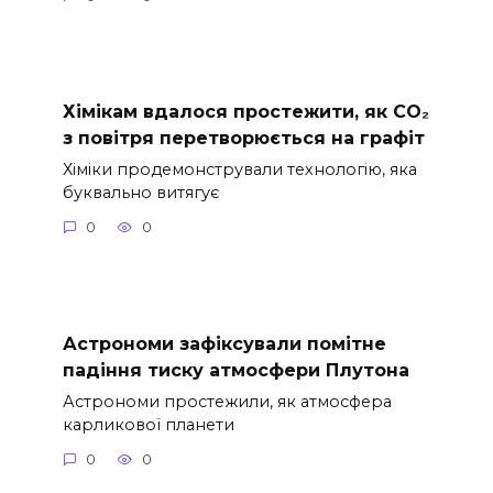
Хімікам вдалося простежити, як CO₂
з повітря перетворюється на графіт
Хіміки продемонстрували технологію, яка
буквально витягує
0
0
Астрономи зафіксували помітне
падіння тиску атмосфери Плутона
Астрономи простежили, як атмосфера
карликової планети
0
0