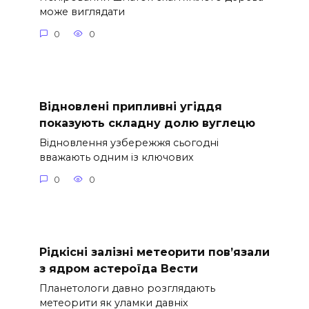
може виглядати
0
0
Відновлені припливні угіддя
показують складну долю вуглецю
Відновлення узбережжя сьогодні
вважають одним із ключових
0
0
Рідкісні залізні метеорити пов’язали
з ядром астероїда Вести
Планетологи давно розглядають
метеорити як уламки давніх