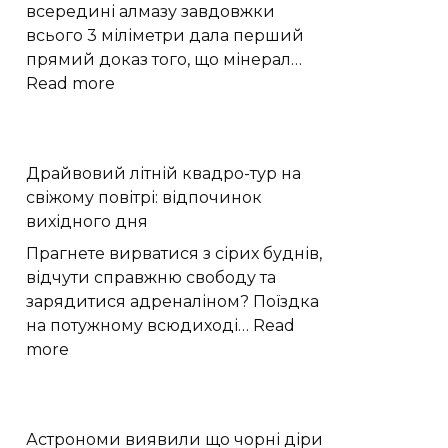
Поділля
всередині алмазу завдовжки
щодня
всього 3 міліметри дала перший
стають
прямий доказ того, що мінерал…
до
:
Read more
праці
Надглибокий
|
алмаз
Новини
показав,
Драйвовий літній квадро-тур на
Хмельницького
як
свіжому повітрі: відпочинок
“Є”
вода
вихідного дня
проникає
в
Прагнете вирватися з сірих буднів,
мантію
відчути справжню свободу та
Землі
зарядитися адреналіном? Поїздка
на потужному всюдиході…
Read
:
more
Драйвовий
літній
квадро-
Астрономи виявили що чорні діри
тур