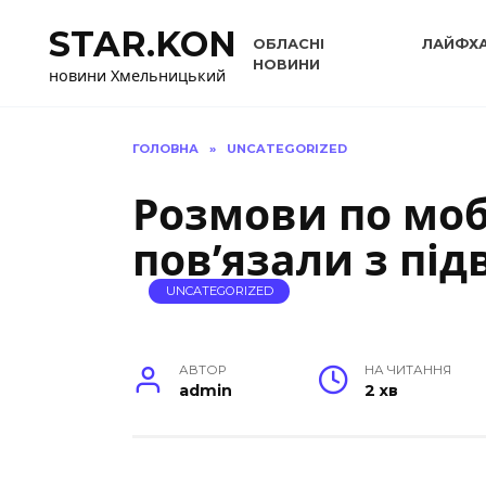
Перейти
STAR.KON
до
ОБЛАСНІ
ЛАЙФХ
вмісту
НОВИНИ
новини Хмельницький
ГОЛОВНА
»
UNCATEGORIZED
Розмови по мо
пов’язали з пі
UNCATEGORIZED
АВТОР
НА ЧИТАННЯ
admin
2 хв