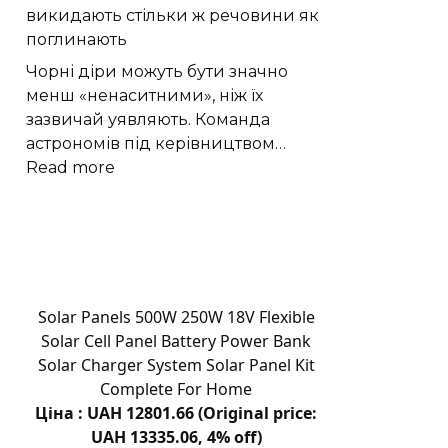
викидають стільки ж речовини як
на
поглинають
свіжому
повітрі:
Чорні діри можуть бути значно
відпочинок
менш «ненаситними», ніж їх
вихідного
зазвичай уявляють. Команда
дня
астрономів під керівництвом…
:
Read more
Астрономи
виявили
що
чорні
діри
викидають
Solar Panels 500W 250W 18V Flexible
стільки
Solar Cell Panel Battery Power Bank
ж
Solar Charger System Solar Panel Kit
речовини
Complete For Home
як
Ціна : UAH 12801.66 (Original price:
поглинають
UAH 13335.06, 4% off)