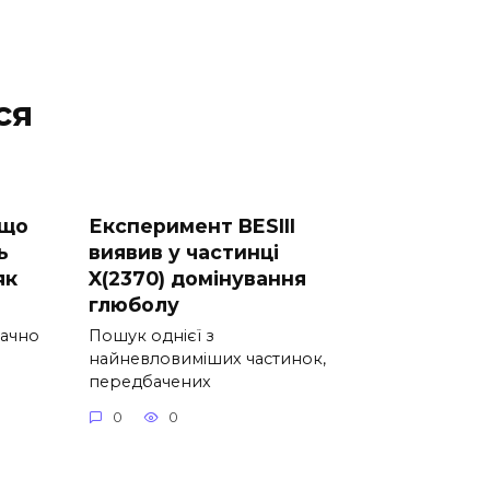
ся
 що
Експеримент BESIII
ь
виявив у частинці
як
X(2370) домінування
глюболу
начно
Пошук однієї з
найневловиміших частинок,
передбачених
0
0