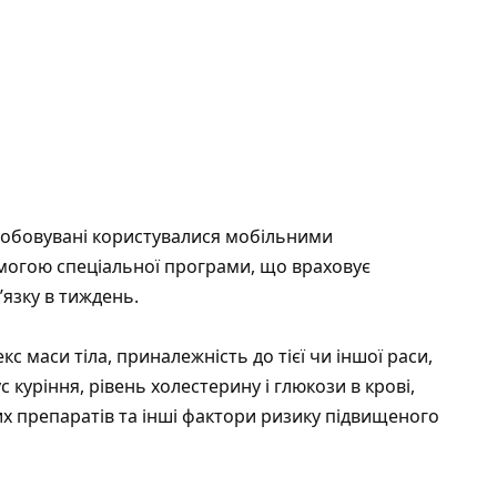
робовувані користувалися мобільними
могою спеціальної програми, що враховує
’язку в тиждень.
екс маси тіла, приналежність до тієї чи іншої раси,
ус куріння, рівень холестерину і глюкози в крові,
х препаратів та інші фактори ризику підвищеного