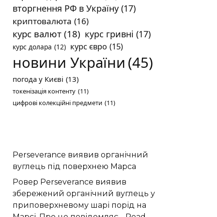
вторгнення РФ в Україну
(17)
криптовалюта
(16)
курс валют
(18)
курс гривні
(17)
курс євро
(15)
курс долара
(12)
новини України
(45)
погода у Києві
(13)
токенізація контенту
(11)
цифрові колекційні предмети
(11)
Perseverance виявив органічний
вуглець під поверхнею Марса
Ровер Perseverance виявив
збережений органічний вуглець у
приповерхневому шарі порід на
Марсі. Про це повідомляє…
Read