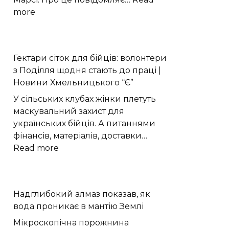
:
more
Perseverance
виявив
органічний
Гектари сіток для бійців: волонтери
вуглець
з Поділля щодня стають до праці |
під
Новини Хмельницького “Є”
поверхнею
Марса
У сільських клубах жінки плетуть
маскувальний захист для
українських бійців. А питаннями
фінансів, матеріалів, доставки…
:
Read more
Гектари
сіток
для
Надглибокий алмаз показав, як
бійців:
вода проникає в мантію Землі
волонтери
з
Мікроскопічна порожнина