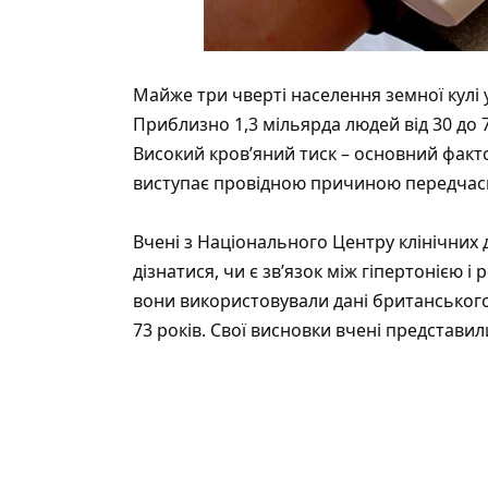
Майже три чверті населення земної кулі у
Приблизно 1,3 мільярда людей від 30 до 7
Високий кров’яний тиск – основний факто
виступає провідною причиною передчасної
Вчені з Національного Центру клінічних
дізнатися, чи є зв’язок між гіпертонією
вони використовували дані британського б
73 років. Свої висновки вчені представили