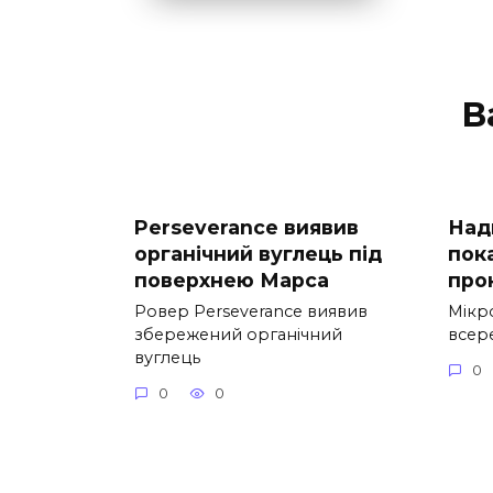
В
Perseverance виявив
Над
органічний вуглець під
пока
поверхнею Марса
про
Ровер Perseverance виявив
Мікр
збережений органічний
всер
вуглець
0
0
0