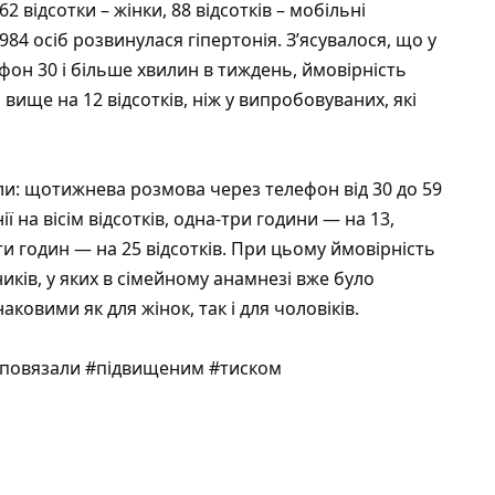
2 відсотки – жінки, 88 відсотків – мобільні
984 осіб розвинулася гіпертонія. З’ясувалося, що у
ефон 30 і більше хвилин в тиждень, ймовірність
вище на 12 відсотків, ніж у випробовуваних, які
ли: щотижнева розмова через телефон від 30 до 59
 на вісім відсотків, одна-три години — на 13,
и годин — на 25 відсотків. При цьому ймовірність
ників, у яких в сімейному анамнезі вже було
овими як для жінок, так і для чоловіків.
#повязали #підвищеним #тиском