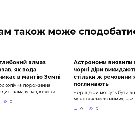
ам також може сподобати
глибокий алмаз
Астрономи виявили
зав, як вода
чорні діри викидают
никає в мантію Землі
стільки ж речовини 
поглинають
оскопічна порожнина
едині алмазу завдовжки
Чорні діри можуть бути з
менш «ненаситними», ніж
0
0
0