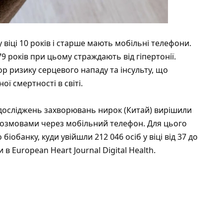
 віці 10 років і старше мають мобільні телефони.
9 років при цьому страждають від гіпертонії.
р ризику серцевого нападу та інсульту, що
 смертності в світі.
 досліджень захворювань нирок (Китай) вирішили
 і розмовами через мобільний телефон. Для цього
іобанку, куди увійшли 212 046 осіб у віці від 37 до
 в European Heart Journal Digital Health.