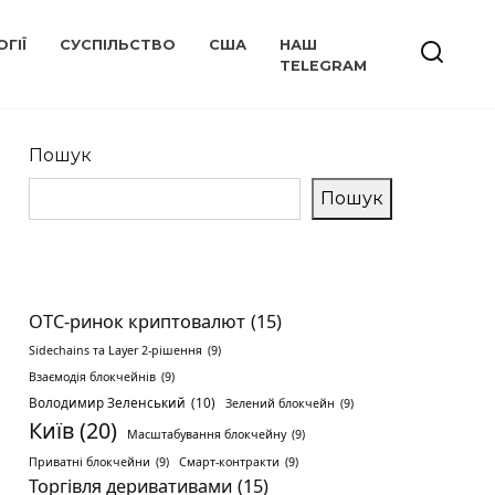
ГІЇ
СУСПІЛЬСТВО
США
НАШ
TELEGRAM
Пошук
Пошук
OTC-ринок криптовалют
(15)
Sidechains та Layer 2-рішення
(9)
Взаємодія блокчейнів
(9)
Володимир Зеленський
(10)
Зелений блокчейн
(9)
Київ
(20)
Масштабування блокчейну
(9)
Приватні блокчейни
(9)
Смарт-контракти
(9)
Торгівля деривативами
(15)