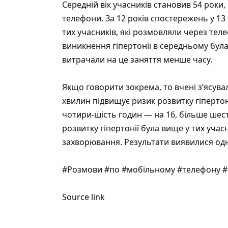
Середній вік учасників становив 54 роки, 6
телефони. За 12 років спостережень у 13 
тих учасників, які розмовляли через тел
виникнення гіпертонії в середньому була 
витрачали на це заняття менше часу.
Якщо говорити зокрема, то вчені з’ясува
хвилин підвищує ризик розвитку гіпертонії
чотири-шість годин — на 16, більше шест
розвитку гіпертонії була вище у тих учас
захворювання. Результати виявилися однак
#Розмови #по #мобільному #телефону 
Source link