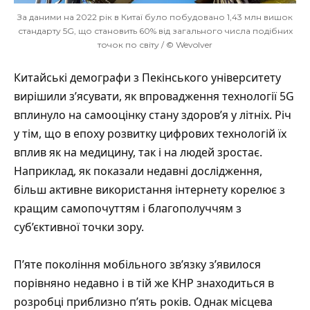
За даними на 2022 рік в Китаї було побудовано 1,43 млн вишок
стандарту 5G, що становить 60% від загального числа подібних
точок по світу / © Wevolver
Китайські демографи з Пекінського університету
вирішили з’ясувати, як впровадження технології 5G
вплинуло на самооцінку стану здоров’я у літніх. Річ
у тім, що в епоху розвитку цифрових технологій їх
вплив як на медицину, так і на людей зростає.
Наприклад, як показали недавні дослідження,
більш активне використання інтернету корелює з
кращим самопочуттям і благополуччям з
суб’єктивної точки зору.
П’яте покоління мобільного зв’язку з’явилося
порівняно недавно і в тій же КНР знаходиться в
розробці приблизно п’ять років. Однак місцева