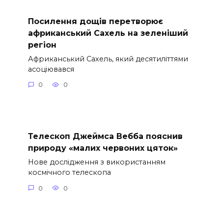
Посилення дощів перетворює
африканський Сахель на зеленіший
регіон
Африканський Сахель, який десятиліттями
асоціювався
0
0
Телескоп Джеймса Вебба пояснив
природу «малих червоних цяток»
Нове дослідження з використанням
космічного телескопа
0
0