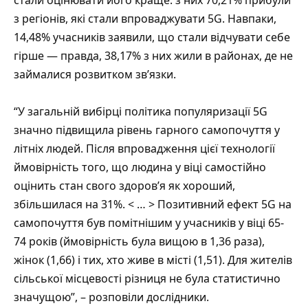
з регіонів, які стали впроваджувати 5G. Навпаки,
14,48% учасників заявили, що стали відчувати себе
гірше — правда, 38,17% з них жили в районах, де не
займалися розвитком зв’язки.
“У загальній вибірці політика популяризації 5G
значно підвищила рівень гарного самопочуття у
літніх людей. Після впровадження цієї технології
ймовірність того, що людина у віці самостійно
оцінить стан свого здоров’я як хороший,
збільшилася на 31%. < … > Позитивний ефект 5G на
самопочуття був помітнішим у учасників у віці 65-
74 років (ймовірність була вищою в 1,36 раза),
жінок (1,66) і тих, хто живе в місті (1,51). Для жителів
сільської місцевості різниця не була статистично
значущою”, – розповіли дослідники.