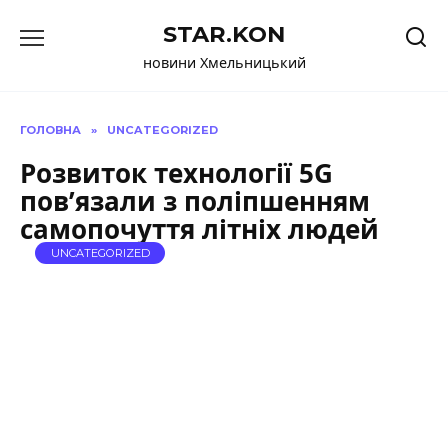
Перейти
STAR.KON
до
вмісту
новини Хмельницький
ГОЛОВНА
»
UNCATEGORIZED
Розвиток технології 5G
пов’язали з поліпшенням
самопочуття літніх людей
UNCATEGORIZED