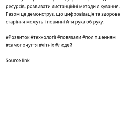
ресурсів, розвивати дистанційні методи лікування.
Разом це демонструє, що цифровізація та здорове
старіння можуть і повинні йти рука об руку.
#Розвиток #технології #повязали #поліпшенням
#самопочуття #літніх #людей
Source link