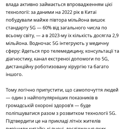
влада активно займається впровадженням цієї
технології: за даними на 2022 рік в Китаї
побудували майже півтора мільйона вишок
стандарту 5G — 60% від загального числа по
всьому світу, — а в 2023-му їх кількість досягла 2,9
мільйона. Водночас 5G інтегрують у медичну
сферу: йдеться про телемедицину, консультації та
діагностику, канал екстреної допомоги по 5G,
дистанційну роботизовану хірургію
та багато
іншого.
Тому логічно припустити, що самопочуття людей
— один з найпопулярніших показників в
громадській охороні здоров’я — буде
поліпшуватися разом з розвитком технології 5G.
Підтвердити це на прикладі літніх жителів
вирішили китайські вчені,
дослідження
яких