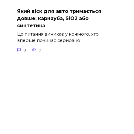
Який віск для авто тримається
довше: карнауба, SiO2 або
синтетика
Це питання виникає у кожного, хто
вперше починає серйозно
0
0