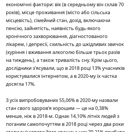
економічні фактори: вік (в середньому він склав 70
років), місце проживання (місто або сільська
місцевість), сімейний стан, дохід, включаючи
пенсію, зайнятість, наявність будь-якого
хронічного захворювання, діагностованого
лікарем, і депресії, схильність до шкідливих звичок
(куріння і вживання алкоголю більше трьох разів
на тиждень), а також тривалість сну. Крім цього,
дослідники з’ясували, що в 2018 році 13% учасників
користувалися інтернетом, а в 2020-му їх частка
досягла 17%.
З усіх випробовуваних 55,06% в 2020-му назвали
стан свого здоров’я хорошим — це на 0,38%
менше, ніж в 2018-м. Однак 14,10% літніх людей з
поганим самопочуттям в 2018 році через два роки
стали оцінювати його краще: з них 70,21% прибули