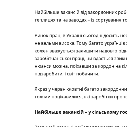
Найбільше вакансій від закордонних роб
теплицях та на заводах – із сортування то
Ринок праці в Україні сьогодні досить не
не вельми висока. Тому багато українців
кожен зважується залишити надовго рідну
заробітчанської праці, чи вдасться звикн
нюанси можна, поїхавши за кордон на кі
підзаробити, і світ побачити.
Якраз у червні-жовтні багато закордонн
тож ми поцікавилися, які заробітки проп
Найбільше вакансій – у сільському го