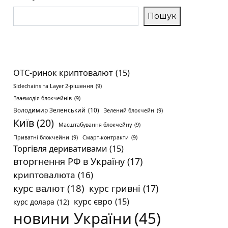
Пошук
OTC-ринок криптовалют
(15)
Sidechains та Layer 2-рішення
(9)
Взаємодія блокчейнів
(9)
Володимир Зеленський
(10)
Зелений блокчейн
(9)
Київ
(20)
Масштабування блокчейну
(9)
Приватні блокчейни
(9)
Смарт-контракти
(9)
Торгівля деривативами
(15)
вторгнення РФ в Україну
(17)
криптовалюта
(16)
курс валют
(18)
курс гривні
(17)
курс євро
(15)
курс долара
(12)
новини України
(45)