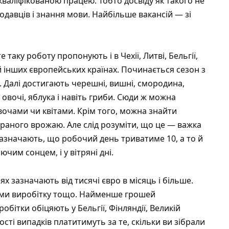
валіфікованою працею. Тобто досвіду як такого не
давців і знання мови. Найбільше вакансій — зі
 таку роботу пропонують і в Чехії, Литві, Бельгії,
 й інших європейських країнах. Починається сезон з
. Далі достигають черешні, вишні, смородина,
 овочі, яблука і навіть гриби. Сюди ж можна
овочами чи квітами. Крім того, можна знайти
ібраного врожаю. Але слід розуміти, що це — важка
зазначають, що робочий день триватиме 10, а то й
чим сонцем, і у вітряні дні.
х зазначають від тисячі євро в місяць і більше.
норми виробітку тощо. Найменше грошей
обітки обіцяють у Бельгії, Фінляндії, Великій
шості випадків платитимуть за те, скільки ви зібрали