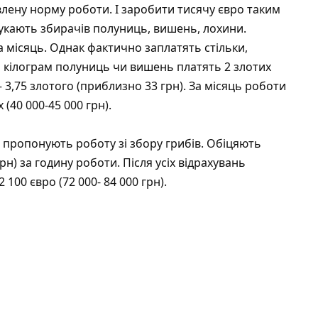
влену норму роботи. І заробити тисячу євро таким
укають збирачів полуниць, вишень, лохини.
 місяць. Однак фактично заплатять стільки,
за кілограм полуниць чи вишень платять 2 злотих
 3,75 злотого (приблизно 33 грн). За місяць роботи
(40 000-45 000 грн).
го, пропонують роботу зі збору грибів. Обіцяють
н) за годину роботи. Після усіх відрахувань
100 євро (72 000- 84 000 грн).