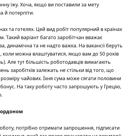
ну їжу. Хоча, якщо ви поставили за мету
а й потерпіти.
нах та готелях. Цей вид робіт популярний в країнах
м. Такий варіант багато заробітчан вважає
, динамічна та не надто важка. На вакансії беруть
 коли можна влаштуватися, якщо вам до 50 років
нь). Але тут більшість роботодавців вимагають
вень заробітків залежать не стільки від того, що
 розміру чайових. Їхня сума може сягати половини
 бонус. На таку роботу часто запрошують у Грецію,
.
 кордоном
оботу, потрібно отримати запрошення, підписати
 документ, який дає право працювати на території