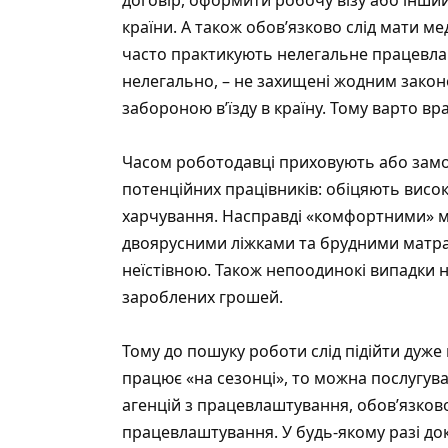
країни. А також обов’язково слід мати ме
часто практикують нелегальне працевлаш
нелегально, – не захищені жодним закон
забороною в’їзду в країну. Тому варто вр
Часом роботодавці приховують або замо
потенційних працівників: обіцяють висо
харчування. Насправді «комфортними» м
двоярусними ліжками та брудними матра
неїстівною. Також непоодинокі випадки н
зароблених грошей.
Тому до пошуку роботи слід підійти дуж
працює «на сезонці», то можна послугув
агенцій з працевлаштування, обов’язково
працевлаштування. У будь-якому разі до