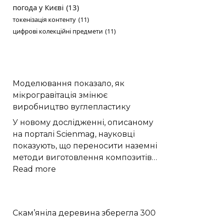
погода у Києві
(13)
токенізація контенту
(11)
цифрові колекційні предмети
(11)
Моделювання показало, як
мікрогравітація змінює
виробництво вуглепластику
У новому дослідженні, описаному
на порталі Scienmag, науковці
показують, що переносити наземні
методи виготовлення композитів…
:
Read more
Моделювання
показало,
як
Скам’яніла деревина зберегла 300
мікрогравітація