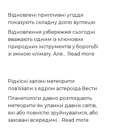
предмет
виявили
Відновлені припливні угіддя
на
показують складну долю вуглецю
полі
під
Відновлення узбережжя сьогодні
час
вважають одним із ключових
жнив
природних інструментів у боротьбі
на
:
зі зміною клімату. Але…
Read more
Хмельниччині
Відновлені
припливні
угіддя
Рідкісні залізні метеорити
показують
пов’язали з ядром астероїда Вести
складну
долю
Планетологи давно розглядають
вуглецю
метеорити як уламки давніх світів,
які або повністю зруйнувалися, або
:
заховані всередині…
Read more
Рідкісні
залізні