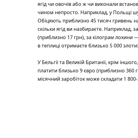
ягід чи овочів або ж чи виконали встано
чином непросто. Наприклад, у Польщі ш
Обіцяють приблизно 45 тисяч гривень на
скільки ягід ви назбираєте. Наприклад, 
(приблизно 17 грн), за кілограм лохини —
в теплиці отримаєте близько 5 000 злотих 
У Бельгії та Великій Британії, крім іншо
платити близько 9 євро (приблизно 360 гр
місячний заробіток може складати 1 800-2 