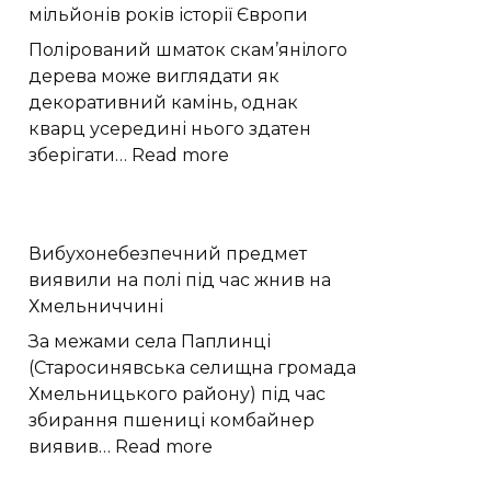
мільйонів років історії Європи
змінює
виробництво
Полірований шматок скам’янілого
вуглепластику
дерева може виглядати як
декоративний камінь, однак
кварц усередині нього здатен
:
зберігати…
Read more
Скам’яніла
деревина
зберегла
Вибухонебезпечний предмет
300
виявили на полі під час жнив на
мільйонів
Хмельниччині
років
історії
За межами села Паплинці
Європи
(Старосинявська селищна громада
Хмельницького району) під час
збирання пшениці комбайнер
:
виявив…
Read more
Вибухонебезпечний