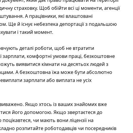
дичну страховку. Щоб обійти всі ці моменти, агенції
тування. А працівники, які влаштовані
ом. Ще й існує небезпека депортації з подальшою
ахувати і такий момент.
вчують деталі роботи, щоб не втратити
кі зарплати, комфортні умови праці, безкоштовне
ожуть виявитися кімнати на десятьох людей з
цами. А безкоштовна їжа може бути абсолютно
евиплати зарплати або виплата не усіх
е виважено. Якщо хтось із ваших знайомих вже
атися його допомогою. Якщо звертаєтеся до
 поцікавтеся, чи мають вони ліцензії на
кладно розпитайте роботодавців чи посередників