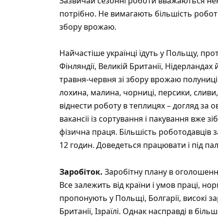
Зазвичай сезонні роботи вважаються нек
потрібно. Не вимагають більшість робото
збору врожаю.
Найчастіше українці їдуть у Польщу, проте
Фінляндії, Великій Британії, Нідерландах
травня-червня зі збору врожаю полуниці
лохина, малина, чорниці, персики, сливи,
віднести роботу в теплицях – догляд за 
вакансії із сортування і пакування вже з
фізична праця. Більшість роботодавців 
12 годин. Доведеться працювати і під палю
Заробіток.
Заробітну плану в оголошення
Все залежить від країни і умов праці, 
пропонують у Польщі, Болгарії, високі зар
Британії, Ізраїлі. Однак насправді в біль