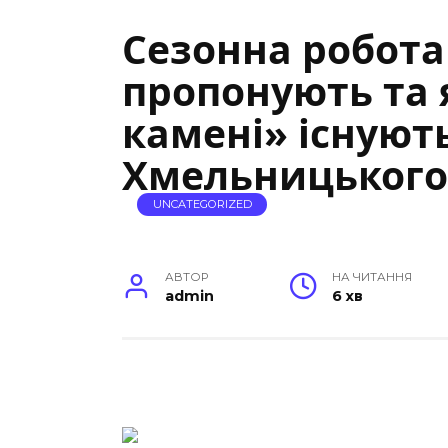
Сезонна робота
пропонують та я
камені» існуют
Хмельницького
UNCATEGORIZED
АВТОР
НА ЧИТАННЯ
admin
6 хв