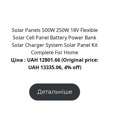
метеорити
пов’язали
з
ядром
Solar Panels 500W 250W 18V Flexible
астероїда
Solar Cell Panel Battery Power Bank
Вести
Solar Charger System Solar Panel Kit
Complete For Home
Ціна : UAH 12801.66 (Original price:
UAH 13335.06, 4% off)
Детальніше