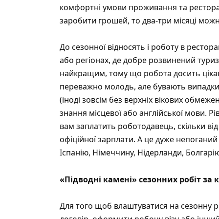
комфортні умови проживання та ресторан
заробити грошей, то два-три місяці можн
До сезонної відносять і роботу в рестора
або регіонах, де добре розвинений туриз
найкращим, тому що робота досить цікава
переважно молодь, але бувають випадки,
(іноді зовсім без верхніх вікових обмеже
знання місцевої або англійської мови. Рі
вам заплатить роботодавець, скільки від
офіційної зарплати. А це дуже непоганий
Іспанію, Німеччину, Нідерланди, Болгарію
«Підводні камені» сезонних робіт за
Для того щоб влаштуватися на сезонну р
договір, оформити робочу візу або інший