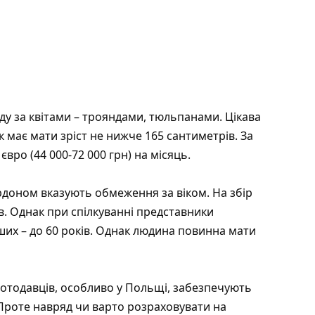
ду за квітами – трояндами, тюльпанами. Цікава
 має мати зріст не нижче 165 сантиметрів. За
євро (44 000-72 000 грн) на місяць.
ордоном вказують обмеження за віком. На збір
в. Однак при спілкуванні представники
ших – до 60 років. Однак людина повинна мати
ботодавців, особливо у Польщі, забезпечують
роте навряд чи варто розраховувати на