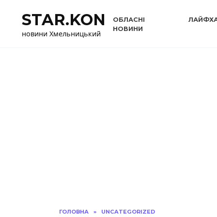
Перейти
STAR.KON
до
ОБЛАСНІ
ЛАЙФХ
вмісту
НОВИНИ
новини Хмельницький
ГОЛОВНА
»
UNCATEGORIZED