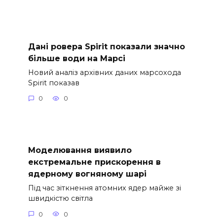
Дані ровера Spirit показали значно
більше води на Марсі
Новий аналіз архівних даних марсохода
Spirit показав
0
0
Моделювання виявило
екстремальне прискорення в
ядерному вогняному шарі
Під час зіткнення атомних ядер майже зі
швидкістю світла
0
0