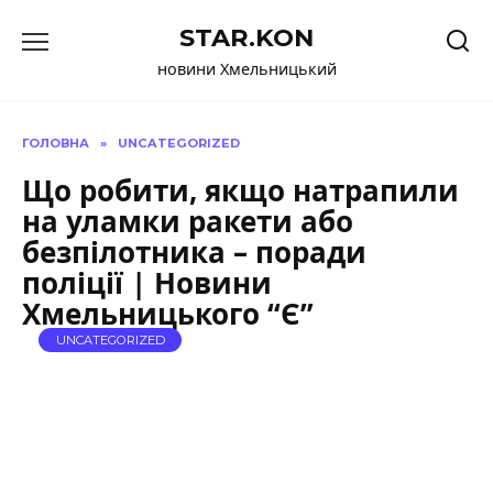
Перейти
STAR.KON
до
вмісту
новини Хмельницький
ГОЛОВНА
»
UNCATEGORIZED
Що робити, якщо натрапили
на уламки ракети або
безпілотника – поради
поліції | Новини
Хмельницького “Є”
UNCATEGORIZED