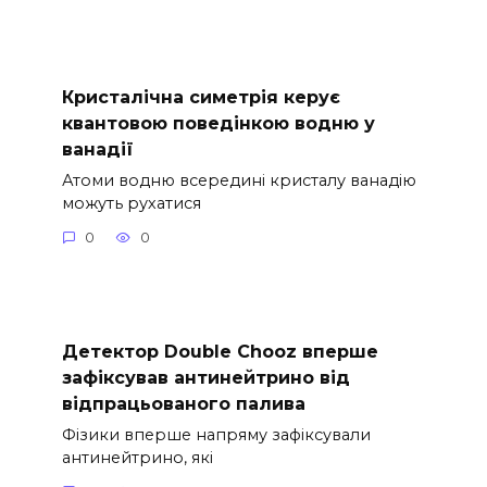
Кристалічна симетрія керує
квантовою поведінкою водню у
ванадії
Атоми водню всередині кристалу ванадію
можуть рухатися
0
0
Детектор Double Chooz вперше
зафіксував антинейтрино від
відпрацьованого палива
Фізики вперше напряму зафіксували
антинейтрино, які