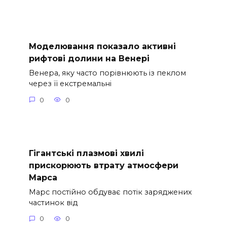
Моделювання показало активні
рифтові долини на Венері
Венера, яку часто порівнюють із пеклом
через її екстремальні
0
0
Гігантські плазмові хвилі
прискорюють втрату атмосфери
Марса
Марс постійно обдуває потік заряджених
частинок від
0
0