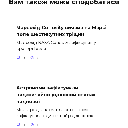
Вам також може сподобатися
Марсохід Curiosity виявив на Марсі
поле шестикутних тріщин
Марсохід NASA Curiosity зафіксував у
кратері Гейла
0
0
Астрономи зафіксували
надзвичайно рідкісний спалах
наднової
Міжнародна команда астрономів
зафіксувала один із найрідкісніших
0
0