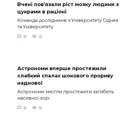
Вчені пов’язали ріст мозку людини з
цукрами в раціоні
Команда дослідників з Університету Сіднея
та Університету
0
0
Астрономи вперше простежили
слабкий спалах шокового прориву
наднової
Астрономи змогли простежити загибель
масивної зорі
0
0