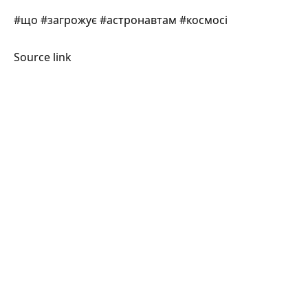
#що #загрожує #астронавтам #космосі
Source link