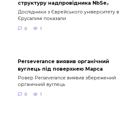
структуру надпровідника NbSe₂
Дослідники з Єврейського університету в
Єрусалимі показали
0
1
Perseverance виявив органічний
вуглець під поверхнею Марса
Ровер Perseverance виявив збережений
органічний вуглець
0
1