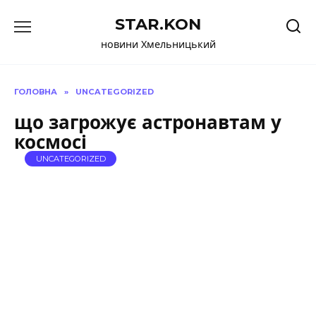
Перейти
STAR.KON
до
вмісту
новини Хмельницький
ГОЛОВНА
»
UNCATEGORIZED
що загрожує астронавтам у
космосі
UNCATEGORIZED