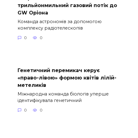
трильйонмильний газовий потік до
GW Оріона
Команда астрономів за допомогою
комплексу радіотелескопів
0
0
Генетичний перемикач керує
«право-лівою» формою квітів лілій-
метеликів
Міжнародна команда біологів уперше
ідентифікувала генетичний
0
0