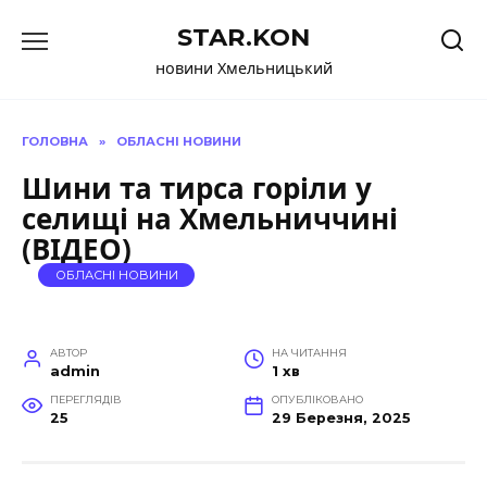
Перейти
STAR.KON
до
вмісту
новини Хмельницький
ГОЛОВНА
»
ОБЛАСНІ НОВИНИ
Шини та тирса горіли у
селищі на Хмельниччині
(ВІДЕО)
ОБЛАСНІ НОВИНИ
АВТОР
НА ЧИТАННЯ
admin
1 хв
ПЕРЕГЛЯДІВ
ОПУБЛІКОВАНО
25
29 Березня, 2025