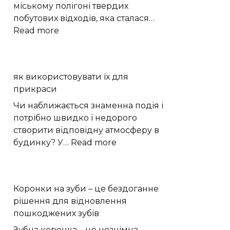
міському полігоні твердих
побутових відходів, яка сталася…
:
Read more
Пожежа
на
сміттєзвалищі
як використовувати їх для
Кам’янця:
прикраси
що
встановлюватиме
Чи наближається знаменна подія і
комісія
потрібно швидко і недорого
створити відповідну атмосферу в
:
будинку? У…
Read more
як
використовувати
їх
Коронки на зуби – це бездоганне
для
рішення для відновлення
прикраси
пошкоджених зубів
Зубна коронка – це незнімна