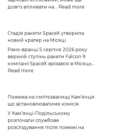
:
довго впливати на…
Read more
Бактерії
кишечника
тренують
Стадія ракети SpaceX утворила
епітелій
новий кратер на Місяці
зберігати
протизапальну
Рано-вранці 5 серпня 2026 року
пам’ять
верхній ступінь ракети Falcon 9
компанії SpaceX врізався в Місяць…
:
Read more
Стадія
ракети
SpaceX
Пожежа на сміттєзвалищі Кам’янця:
утворила
що встановлюватиме комісія
новий
кратер
У Кам’янці-Подільському
на
розпочали службове
Місяці
розслідування після пожежі на