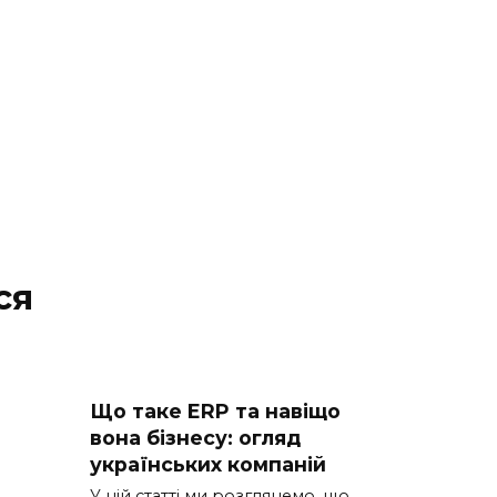
ся
Що таке ERP та навіщо
вона бізнесу: огляд
українських компаній
У цій статті ми розглянемо, що