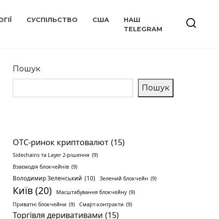
ГІЇ
СУСПІЛЬСТВО
США
НАШ
TELEGRAM
Пошук
Пошук
OTC-ринок криптовалют
(15)
Sidechains та Layer 2-рішення
(9)
Взаємодія блокчейнів
(9)
Володимир Зеленський
(10)
Зелений блокчейн
(9)
Київ
(20)
Масштабування блокчейну
(9)
Приватні блокчейни
(9)
Смарт-контракти
(9)
Торгівля деривативами
(15)