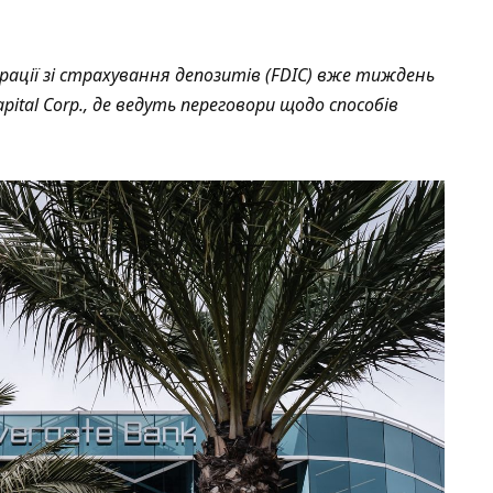
рації зі страхування депозитів (FDIC) вже тиждень
pital Corp., де ведуть переговори щодо способів