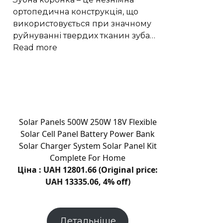
ортопедична конструкція, що
використовується при значному
руйнуванні твердих тканин зуба…
:
Read more
Коронки
на
зуби
–
це
бездоганне
Solar Panels 500W 250W 18V Flexible
рішення
Solar Cell Panel Battery Power Bank
для
Solar Charger System Solar Panel Kit
відновлення
Complete For Home
пошкоджених
Ціна : UAH 12801.66 (Original price:
зубів
UAH 13335.06, 4% off)
Детальніше