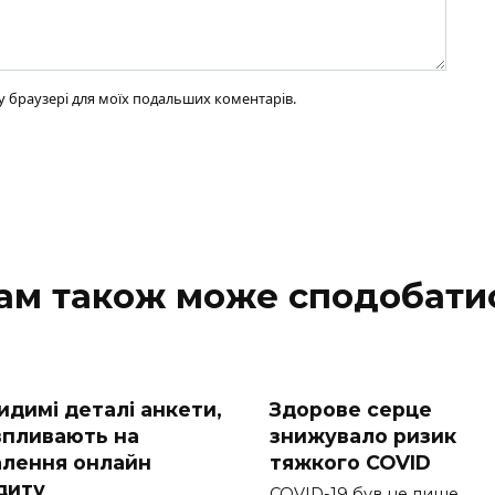
ому браузері для моїх подальших коментарів.
ам також може сподобати
идимі деталі анкети,
Здорове серце
 впливають на
знижувало ризик
алення онлайн
тяжкого COVID
диту
COVID-19 був не лише