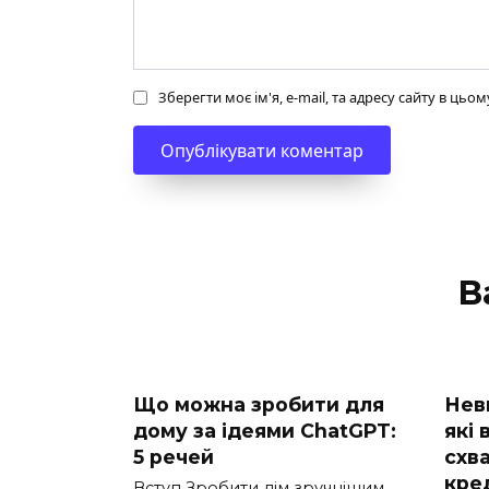
Зберегти моє ім'я, e-mail, та адресу сайту в ць
В
Що можна зробити для
Нев
дому за ідеями ChatGPT:
які
5 речей
схв
кре
Вступ Зробити дім зручнішим