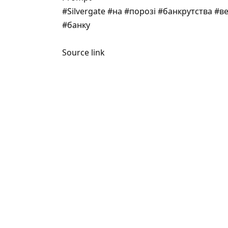
#Silvergate #на #порозі #банкрутства #
#банку
Source link