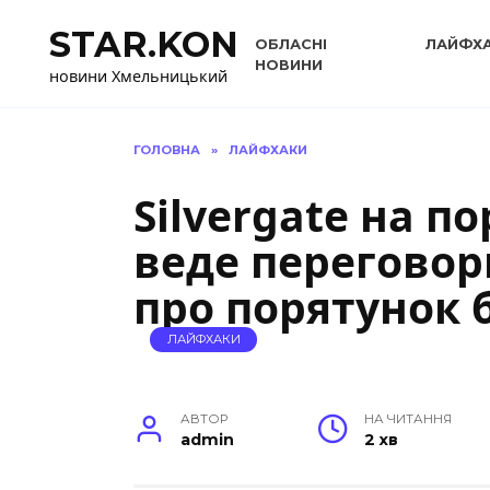
Перейти
STAR.KON
до
ОБЛАСНІ
ЛАЙФХ
вмісту
НОВИНИ
новини Хмельницький
ГОЛОВНА
»
ЛАЙФХАКИ
Silvergate на по
веде переговор
про порятунок 
ЛАЙФХАКИ
АВТОР
НА ЧИТАННЯ
admin
2 хв