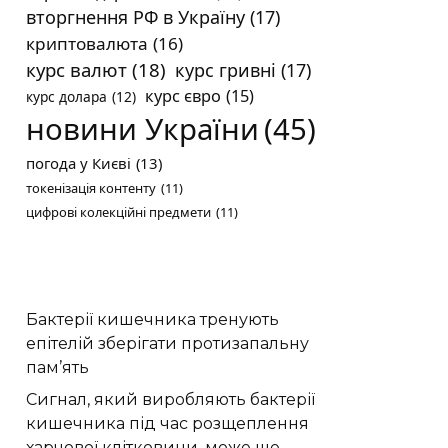
вторгнення РФ в Україну
(17)
криптовалюта
(16)
курс валют
(18)
курс гривні
(17)
курс євро
(15)
курс долара
(12)
новини України
(45)
погода у Києві
(13)
токенізація контенту
(11)
цифрові колекційні предмети
(11)
Бактерії кишечника тренують
епітелій зберігати протизапальну
пам’ять
Сигнал, який виробляють бактерії
кишечника під час розщеплення
харчової клітковини, може ще