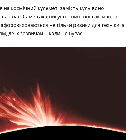
 на космічний кулемет: замість куль воно
то до нас. Саме так описують нинішню активність
тафорою ховаються не тільки ризики для техніки, а
м, де їх зазвичай ніколи не буває.