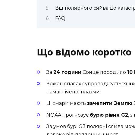
Від полярного сяйва до катас
FAQ
Що відомо коротко
За
24 години
Сонце породило
10
Кожен спалах супроводжується
ко
намагніченої плазми.
Ці хмари мають
зачепити Землю
3
NOAA прогнозує
бурю рівня G2
, 
За умов бурі G3 полярні сяйва мо
далеко від полярних широт.