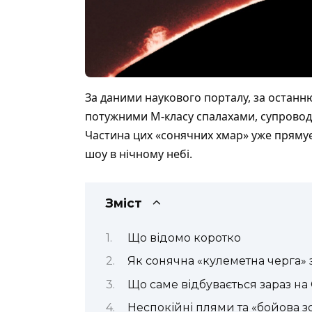
За даними
наукового порталу
, за останн
потужними М‑класу спалахами, супрово
Частина цих «сонячних хмар» уже прямує
шоу в нічному небі.
Зміст
Що відомо коротко
Як сонячна «кулеметна черга»
Що саме відбувається зараз на
Неспокійні плями та «бойова з