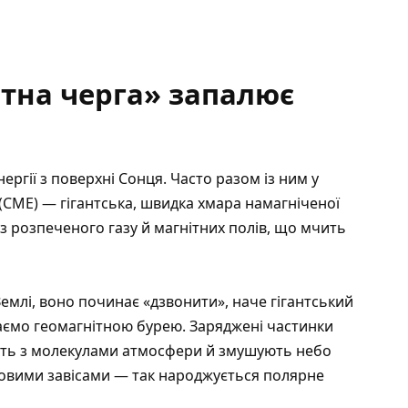
тна черга» запалює
ргії з поверхні Сонця. Часто разом із ним у
(CME) — гігантська, швидка хмара намагніченої
 з розпеченого газу й магнітних полів, що мчить
Землі, воно починає «дзвонити», наче гігантський
ваємо геомагнітною бурею. Заряджені частинки
ють з молекулами атмосфери й змушують небо
товими завісами — так народжується полярне