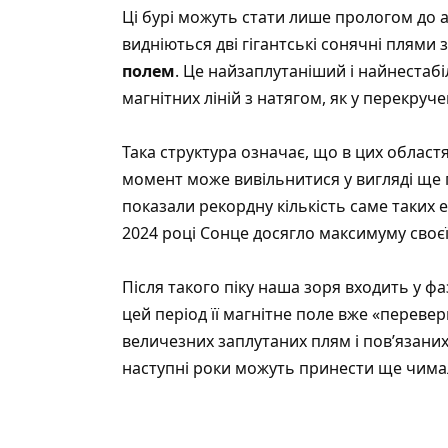
Ці бурі можуть стати лише прологом до а
видніються дві гігантські сонячні плями 
полем
. Це найзаплутаніший і найнестабі
магнітних ліній з натягом, як у перекруче
Така структура означає, що в цих област
момент може вивільнитися у вигляді ще п
показали рекордну кількість саме таких е
2024 році Сонце досягло максимуму своєї
Після такого піку наша зоря входить у ф
цей період її магнітне поле вже «переверн
величезних заплутаних плям і пов’язаних
наступні роки можуть принести ще чима