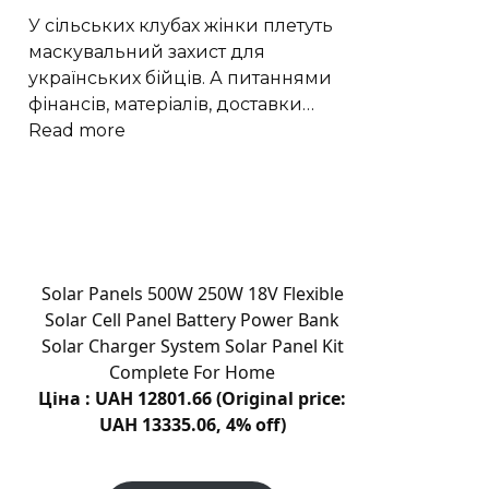
Марса
У сільських клубах жінки плетуть
маскувальний захист для
українських бійців. А питаннями
фінансів, матеріалів, доставки…
:
Read more
Гектари
сіток
для
бійців:
волонтери
з
Solar Panels 500W 250W 18V Flexible
Поділля
Solar Cell Panel Battery Power Bank
щодня
Solar Charger System Solar Panel Kit
стають
Complete For Home
до
Ціна : UAH 12801.66 (Original price:
праці
UAH 13335.06, 4% off)
|
Новини