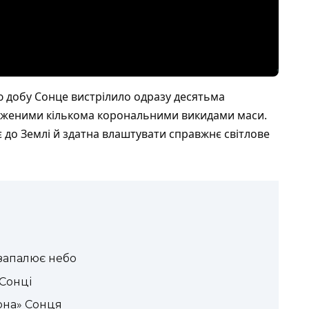
ю добу Сонце вистрілило одразу десятьма
дженими кількома корональними викидами маси.
 до Землі й здатна влаштувати справжнє світлове
 запалює небо
 Сонці
она» Сонця