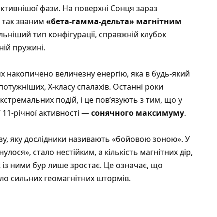
ктивнішої фази. На поверхні Сонця зараз
з так званим
«бета‑гамма‑дельта» магнітним
льніший тип конфігурації, справжній клубок
ній пружині.
ях накопичено величезну енергію, яка в будь‑який
отужніших, X‑класу спалахів. Останні роки
кстремальних подій, і це пов’язують з тим, що у
 11‑річної активності —
сонячного максимуму
.
азу, яку дослідники називають «бойовою зоною». У
улося», стало нестійким, а кількість магнітних дір,
 із ними бур лише зростає. Це означає, що
ло сильних геомагнітних штормів.