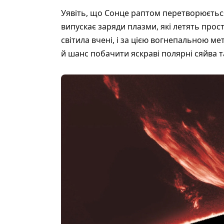
Уявіть, що Сонце раптом перетворюється
випускає заряди плазми, які летять прос
світила вчені, і за цією вогнепальною ме
й шанс побачити яскраві полярні сяйва та