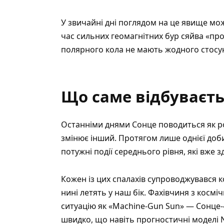
У звичайні дні поглядом на це явище мож
час сильних геомагнітних бур сяйва «прос
полярного кола не мають жодного стосун
Що саме відбуваєть
Останніми днями Сонце поводиться як роз
змінює інший. Протягом лише однієї до
потужні події середнього рівня, які вже 
Кожен із цих спалахів супроводжувався 
нині летять у наш бік. Фахівчиня з космі
ситуацію як «Machine-Gun Sun» — Сонце‑
швидко, що навіть прогностичні моделі N