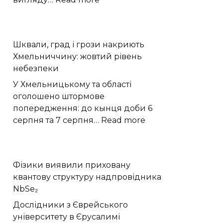
Зростання
міського
намету
Шквали, град і грози накриють
дерев
Хмельниччину: жовтий рівень
знижує
небезпеки
смертність
у
У Хмельницькому та області
Чикаго
оголошено штормове
попередження: до кынця доби 6
:
серпня та 7 серпня…
Read more
Шквали,
град
і
Фізики виявили приховану
грози
квантову структуру надпровідника
накриють
NbSe₂
Хмельниччину:
жовтий
Дослідники з Єврейського
рівень
університету в Єрусалимі