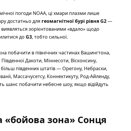
мічної погоди NOAA, ці хмари плазми лише
ару достатньо для
геомагнітної бурі рівня G2
—
ах виявляться зорієнтованими «вдало» щодо
силитися до
G3
, тобто сильної.
на побачити в північних частинах Вашингтона,
 Південної Дакоти, Міннесоти, Вісконсину,
 більш південних штатів — Орегону, Небраски,
ьванії, Массачусетсу, Коннектикуту, Род‑Айленду,
ь шанс побачити небесне шоу, якщо відійдуть
а «бойова зона» Сонця