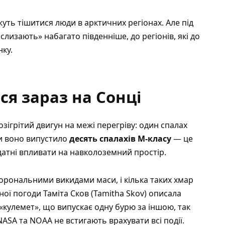
уть тішитися люди в арктичних регіонах. Але під
лизають» набагато південніше, до регіонів, які до
ку.
ся зараз на Сонці
ігрітий двигун на межі перегріву: один спалах
би воно випустило
десять спалахів М‑класу
— це
здатні впливати на навколоземний простір.
корональними викидами маси, і кілька таких хмар
чної погоди Таміта Сков (Tamitha Skov) описала
«кулемет», що випускає одну бурю за іншою, так
ASA та NOAA не встигають врахувати всі події.