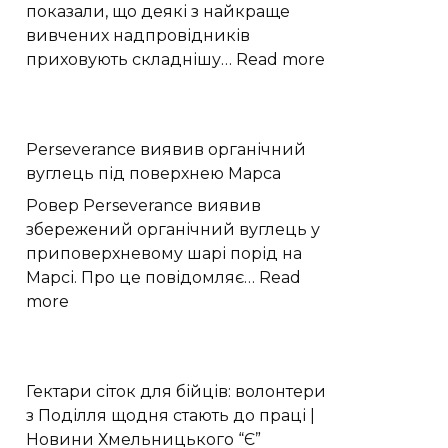
небезпеки
показали, що деякі з найкраще
вивчених надпровідників
:
приховують складнішу…
Read more
Фізики
виявили
приховану
Perseverance виявив органічний
квантову
вуглець під поверхнею Марса
структуру
надпровідник
Ровер Perseverance виявив
NbSe₂
збережений органічний вуглець у
приповерхневому шарі порід на
Марсі. Про це повідомляє…
Read
:
more
Perseverance
виявив
органічний
Гектари сіток для бійців: волонтери
вуглець
з Поділля щодня стають до праці |
під
Новини Хмельницького “Є”
поверхнею