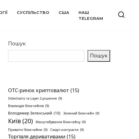
ГІЇ
СУСПІЛЬСТВО
США
НАШ
TELEGRAM
Пошук
Пошук
OTC-ринок криптовалют
(15)
Sidechains та Layer 2-рішення
(9)
Взаємодія блокчейнів
(9)
Володимир Зеленський
(10)
Зелений блокчейн
(9)
Київ
(20)
Масштабування блокчейну
(9)
Приватні блокчейни
(9)
Смарт-контракти
(9)
Торгівля деривативами
(15)