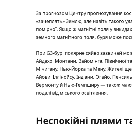
За прогнозом Центру прогнозування кос
«зачеплять» Землю, але навіть такого уд
помірної. Якщо ж магнітні поля у викид
земного магнітного поля, буря може по
При G3‑бурі полярне сяйво зазвичай мож
Айдахо, Монтани, Вайомінга, Північної та
Мічигану, Нью‑Йорка та Мену. Жителі ще
Айови, Іллінойсу, Індіани, Огайо, Пенсил
Вермонту й Нью‑Гемпширу — також мают
подалі від міського освітлення.
Неспокійні плями т