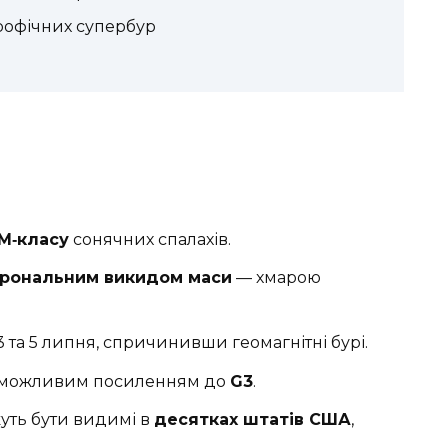
трофічних супербур
 М‑класу
сонячних спалахів.
рональним викидом маси
— хмарою
 та 5 липня, спричинивши геомагнітні бурі.
з можливим посиленням до
G3
.
жуть бути видимі в
десятках штатів США
,