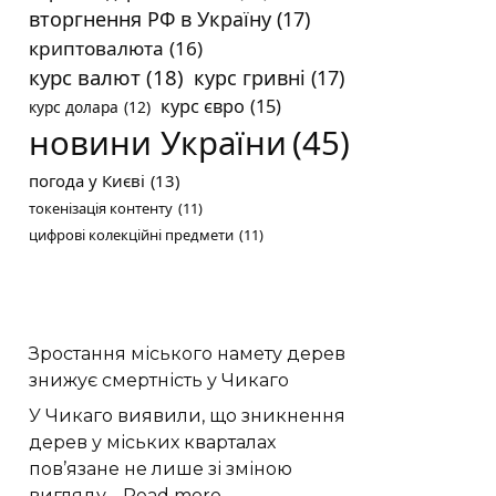
вторгнення РФ в Україну
(17)
криптовалюта
(16)
курс валют
(18)
курс гривні
(17)
курс євро
(15)
курс долара
(12)
новини України
(45)
погода у Києві
(13)
токенізація контенту
(11)
цифрові колекційні предмети
(11)
Зростання міського намету дерев
знижує смертність у Чикаго
У Чикаго виявили, що зникнення
дерев у міських кварталах
пов’язане не лише зі зміною
:
вигляду…
Read more