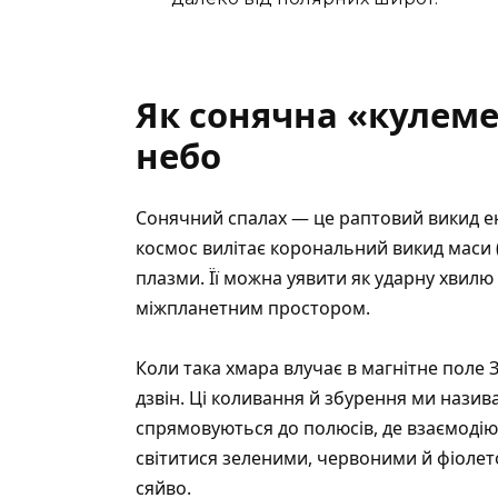
Як сонячна «кулеме
небо
Сонячний спалах — це раптовий викид ене
космос вилітає корональний викид маси 
плазми. Її можна уявити як ударну хвилю
міжпланетним простором.
Коли така хмара влучає в магнітне поле 
дзвін. Ці коливання й збурення ми нази
спрямовуються до полюсів, де взаємоді
світитися зеленими, червоними й фіоле
сяйво.