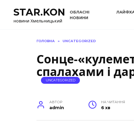
Перейти
STAR.KON
до
ОБЛАСНІ
ЛАЙФХ
вмісту
НОВИНИ
новини Хмельницький
ГОЛОВНА
»
UNCATEGORIZED
Сонце‑«кулеме
спалахами і да
UNCATEGORIZED
АВТОР
НА ЧИТАННЯ
admin
6 хв