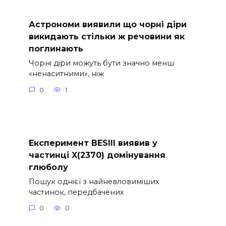
Астрономи виявили що чорні діри
викидають стільки ж речовини як
поглинають
Чорні діри можуть бути значно менш
«ненаситними», ніж
0
1
Експеримент BESIII виявив у
частинці X(2370) домінування
глюболу
Пошук однієї з найневловиміших
частинок, передбачених
0
0