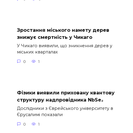
Зростання міського намету дерев
знижує смертність у Чикаго
У Чикаго виявили, що зникнення дерев у
міських кварталах
0
1
Фізики виявили приховану квантову
структуру надпровідника NbSe₂
Дослідники з Єврейського університету в
Єрусалимі показали
0
1