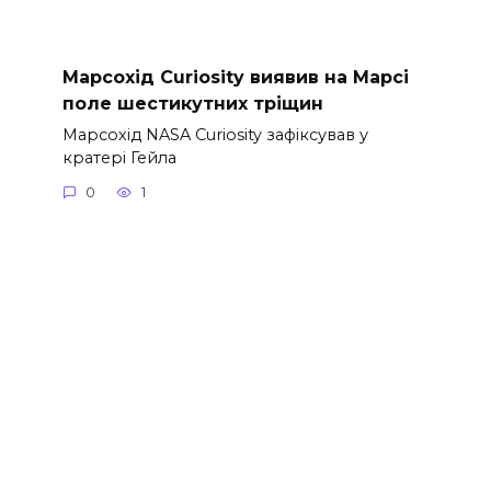
Марсохід Curiosity виявив на Марсі
поле шестикутних тріщин
Марсохід NASA Curiosity зафіксував у
кратері Гейла
0
1