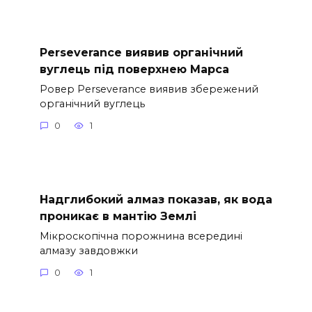
Perseverance виявив органічний
вуглець під поверхнею Марса
Ровер Perseverance виявив збережений
органічний вуглець
0
1
Надглибокий алмаз показав, як вода
проникає в мантію Землі
Мікроскопічна порожнина всередині
алмазу завдовжки
0
1