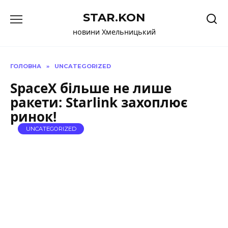
Перейти
STAR.KON
до
вмісту
новини Хмельницький
ГОЛОВНА
»
UNCATEGORIZED
SpaceX більше не лише
ракети: Starlink захоплює
ринок!
UNCATEGORIZED