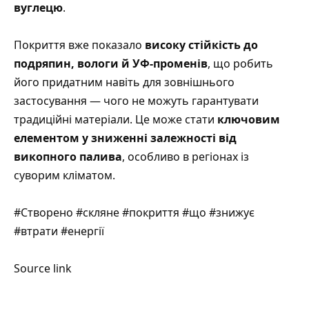
вуглецю
.
Покриття вже показало
високу стійкість до
подряпин, вологи й УФ-променів
, що робить
його придатним навіть для зовнішнього
застосування — чого не можуть гарантувати
традиційні матеріали. Це може стати
ключовим
елементом у зниженні залежності від
викопного палива
, особливо в регіонах із
суворим кліматом.
#Створено #скляне #покриття #що #знижує
#втрати #енергії
Source link