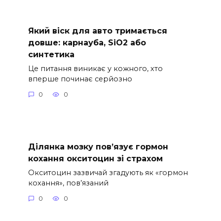
Який віск для авто тримається
довше: карнауба, SiO2 або
синтетика
Це питання виникає у кожного, хто
вперше починає серйозно
0
0
Ділянка мозку пов’язує гормон
кохання окситоцин зі страхом
Окситоцин зазвичай згадують як «гормон
кохання», пов’язаний
0
0