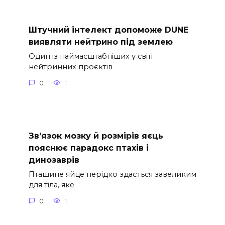
Штучний інтелект допоможе DUNE
виявляти нейтрино під землею
Один із наймасштабніших у світі
нейтринних проєктів
0
1
Зв’язок мозку й розмірів яєць
пояснює парадокс птахів і
динозаврів
Пташине яйце нерідко здається завеликим
для тіла, яке
0
1