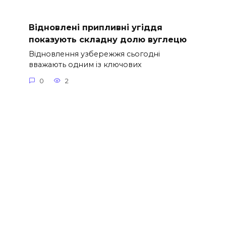
Відновлені припливні угіддя
показують складну долю вуглецю
Відновлення узбережжя сьогодні
вважають одним із ключових
0
2