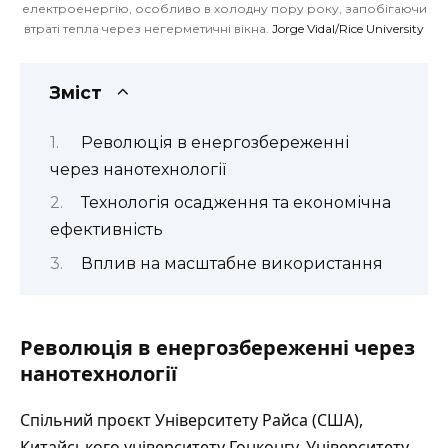
електроенергію, особливо в холодну пору року, запобігаючи
втраті тепла через негерметичні вікна.
Jorge Vidal/Rice University
Зміст
Революція в енергозбереженні
через нанотехнології
Технологія осадження та економічна
ефективність
Вплив на масштабне використання
Революція в енергозбереженні через
нанотехнології
Спільний проєкт Університету Райса (США),
Китайського університету Гонконгу, Університету