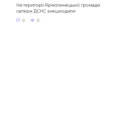
На території Ярмолинецької громади
сапери ДСНС знешкодили
0
0