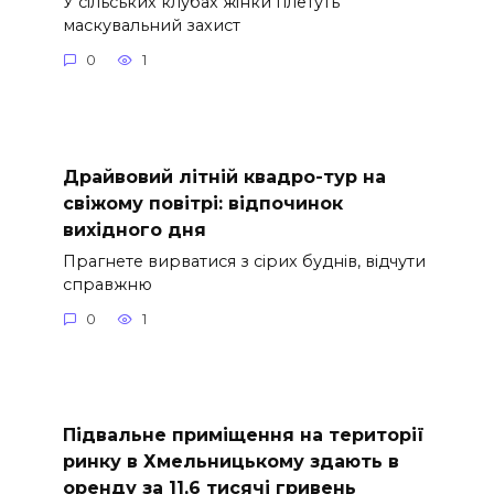
У сільських клубах жінки плетуть
маскувальний захист
0
1
Драйвовий літній квадро-тур на
свіжому повітрі: відпочинок
вихідного дня
Прагнете вирватися з сірих буднів, відчути
справжню
0
1
Підвальне приміщення на території
ринку в Хмельницькому здають в
оренду за 11,6 тисячі гривень